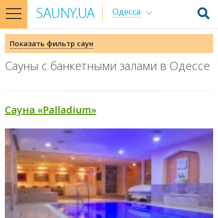
Одесса
toggle
navigation
Показать фильтр саун
Сауны с банкетными залами в Одессе
Сауна «Palladium»