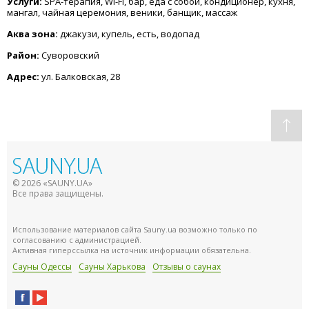
Услуги:
SPA-терапия, Wi-Fi, бар, еда с собой, кондиционер, кухня,
мангал, чайная церемония, веники, банщик, массаж
Аква зона:
джакузи, купель, есть, водопад
Район:
Суворовский
Адрес:
ул. Балковская, 28
© 2026 «SAUNY.UA»
Все права защищены.
Использование материалов сайта Sauny.ua возможно только по
согласованию с администрацией.
Активная гиперссылка на источник информации обязательна.
Сауны Одессы
Сауны Харькова
Отзывы о саунах