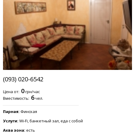
(093) 020-6542
0
Цена от:
грн/час
6
Вместимость:
чел.
Парная:
Финская
Услуги:
Wi-Fi, банкетный зал, еда с собой
Аква зона:
есть