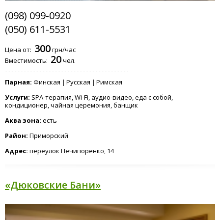
(098) 099-0920
(050) 611-5531
300
Цена от:
грн/час
20
Вместимость:
чел.
Парная:
Финская
Русская
Римская
Услуги:
SPA-терапия, Wi-Fi, аудио-видео, еда с собой,
кондиционер, чайная церемония, банщик
Аква зона:
есть
Район:
Приморский
Адрес:
переулок Нечипоренко, 14
«Дюковские Бани»