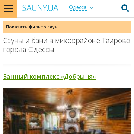
Одесса
toggle
navigation
Показать фильтр саун
Сауны и бани в микрорайоне Таирово
города Одессы
Банный комплекс «Добрыня»