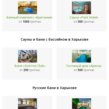
Банный комплекс «Британия»
Сауна «Park Hotel»
от
1000
грн/час
от
300
грн/час
Сауны и бани с бассейном в Харькове
Баня «Vizit Hot Club»
Гостиный дом «Арена»
от
290
грн/час
от
500
грн/час
Русские бани в Харькове