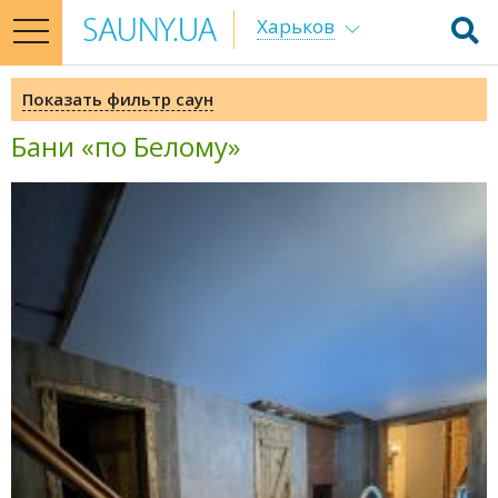
Харьков
toggle
navigation
Показать фильтр саун
Бани «по Белому»