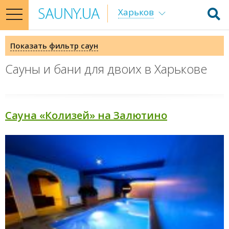
Харьков
toggle
navigation
Показать фильтр саун
Сауны и бани для двоих в Харькове
Сауна «Колизей» на Залютино