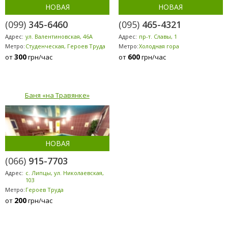
НОВАЯ
НОВАЯ
(099)
345-6460
(095)
465-4321
Адрес:
ул. Валентиновская, 46А
Адрес:
пр-т. Славы, 1
Метро:
Студенческая, Героев Труда
Метро:
Холодная гора
300
600
от
грн/час
от
грн/час
Баня «на Травянке»
НОВАЯ
(066)
915-7703
Адрес:
с. Липцы, ул. Николаевская,
103
Метро:
Героев Труда
200
от
грн/час