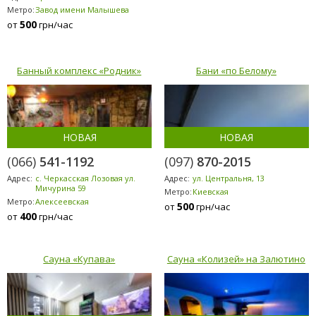
Метро:
Завод имени Малышева
500
от
грн/час
Банный комплекс «Родник»
Бани «по Белому»
НОВАЯ
НОВАЯ
(066)
541-1192
(097)
870-2015
Адрес:
с. Черкасская Лозовая ул.
Адрес:
ул. Центральня, 13
Мичурина 59
Метро:
Киевская
Метро:
Алексеевская
500
от
грн/час
400
от
грн/час
Сауна «Купава»
Сауна «Колизей» на Залютино