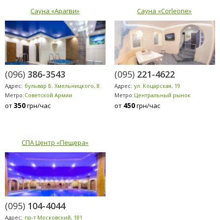
Сауна «Арагви»
Сауна «Corleone»
(096)
386-3543
(095)
221-4622
Адрес:
бульвар Б. Хмельницкого, 8
Адрес:
ул. Коцарская, 19
Метро:
Советской Армии
Метро:
Центральный рынок
350
450
от
грн/час
от
грн/час
СПА Центр «Пещера»
(095)
104-4044
Адрес:
пр-т Московский, 181