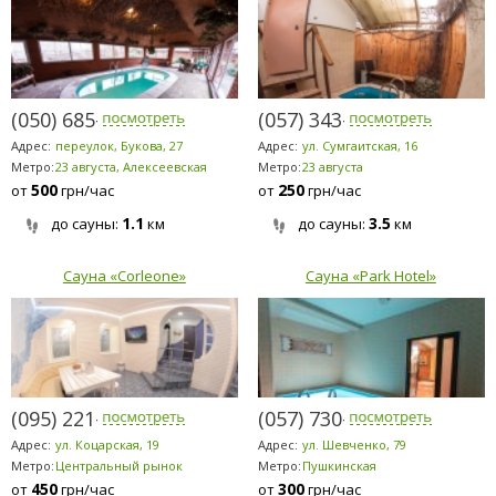
(050) 685-9696
(057) 343-5521
Адрес:
переулок, Букова, 27
Адрес:
ул. Сумгаитская, 16
Метро:
23 августа, Алексеевская
Метро:
23 августа
500
250
от
грн/час
от
грн/час
1.1
3.5
до сауны:
км
до сауны:
км
Сауна «Corleone»
Сауна «Park Hotel»
(095) 221-4622
(057) 730-1718
Адрес:
ул. Коцарская, 19
Адрес:
ул. Шевченко, 79
Метро:
Центральный рынок
Метро:
Пушкинская
450
300
от
грн/час
от
грн/час