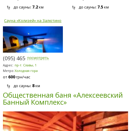
7.2
7.5
до сауны:
км
до сауны:
км
Сауна «Колизей» на Залютино
(095) 465-4321
Адрес:
пр-т. Славы, 1
Метро:
Холодная гора
600
от
грн/час
8
до сауны:
км
Общественная баня «Алексеевский
Банный Комплекс»