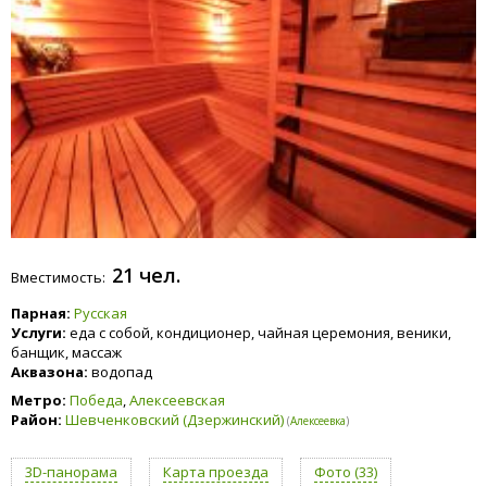
21 чел.
Вместимость:
Парная:
Русская
Услуги:
еда с собой, кондиционер, чайная церемония, веники,
банщик, массаж
Аквазона:
водопад
Метро:
Победа
,
Алексеевская
Район:
Шевченковский (Дзержинский)
(
Алексеевка
)
3D-панорама
Карта проезда
Фото (33)