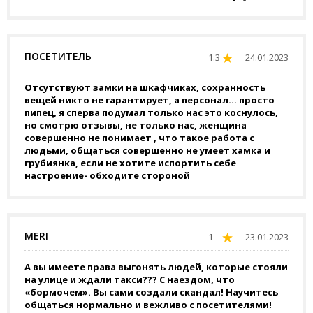
ПОСЕТИТЕЛЬ
1.3
24.01.2023
Отсутствуют замки на шкафчиках, сохранность
вещей никто не гарантирует, а персонал… просто
пипец, я сперва подумал только нас это коснулось,
но смотрю отзывы, не только нас, женщина
совершенно не понимает , что такое работа с
людьми, общаться совершенно не умеет хамка и
грубиянка, если не хотите испортить себе
настроение- обходите стороной
MERI
1
23.01.2023
А вы имеете права выгонять людей, которые стояли
на улице и ждали такси??? С наездом, что
«бормочем». Вы сами создали скандал! Научитесь
общаться нормально и вежливо с посетителями!