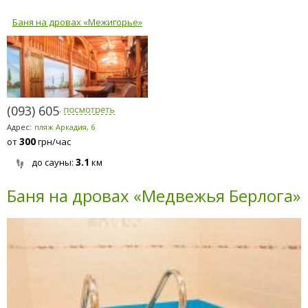
Баня на дровах «Межигорье»
(093) 605-7590
Адрес:
пляж Аркадия, 6
300
от
грн/час
3.1
до сауны:
км
Баня на дровах «Медвежья Берлога»