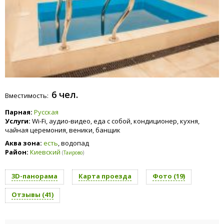
6 чел.
Вместимость:
Парная:
Русская
Услуги:
Wi-Fi, аудио-видео, еда с собой, кондиционер, кухня,
чайная церемония, веники, банщик
Аква зона:
есть
, водопад
Район:
Киевский
(
Таирово
)
3D-панорама
Карта проезда
Фото (19)
Отзывы (41)