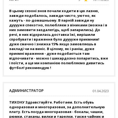
В цьому сезоні знов почали ходити в цю лазню,
завжди подобалось, завжди чисто, уютно, як
кажуть - по-домашньому. В парній завжди ну
дууууже спекотно, полюбляєм з віниками (можна і в
них замовити заздалегідь, щоб запарились). До
речі, в них відкрилась доставка їжі, вирішили
спробувати і враження було дууууже приємним!
дуже смачно і знижка 15% якщо замовляєшь в
закладі чи на виніс. В цілому, як і раніш, дуже
приємні враження - дуже подобається там
відпочивати - можно і шикардозно попаритись, вже
і поїсти, а ще ми компанією полюбляємо дивитись
футбол! рекомендую !
АДМИНИСТРАТОР
01.04.2023
ТИХОНУ Здравствуйте. Работаем. Есть обувь
одноразовая и многоразовая, за дополнительную
плату. Есть посуда многоразовая - бокалы, чашки,
рюмки, стаканы, вилки и тарелки, также чайник и