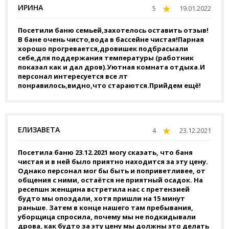
ИРИНА
5
19.01.2022
Посетили баню семьей,захотелось оставить отзыв!
В бане очень чисто,вода в бассейне чистая!Парная
хорошо прогревается,дровишек подбрасыали
себе,для поддержания температуры (работник
показал как и дал дров).Уютная комната отдыха.И
персонал интересуется все лт
понравилось,видно,что стараются.Прийдем ещё!
ЕЛИЗАВЕТА
4
23.12.2021
Посетила баню 23.12.2021 могу сказать, что баня
чистая и в ней было приятно находится за эту цену.
Однако персонал мог бы быть и поприветливее, от
общения с ними, остаётся не приятный осадок. На
ресепшн женщина встретила нас с претензией
будто мы опоздали, хотя пришли на 15 минут
раньше. Затем в конце нашего там пребывания,
уборщица спросила, почему мы не подкидывали
дрова, как будто за эту цену мы должны это делать