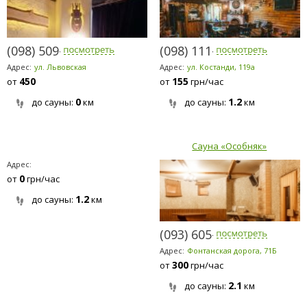
(098) 509-6429
(098) 111-7979
Адрес:
ул. Львовская
Адрес:
ул. Костанди, 119а
450
155
от
от
грн/час
0
1.2
до сауны:
км
до сауны:
км
Сауна «Особняк»
Адрес:
0
от
грн/час
1.2
до сауны:
км
(093) 605-7590
Адрес:
Фонтанская дорога, 71Б
300
от
грн/час
2.1
до сауны:
км