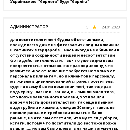
Українською '"берлога" буде "барліга"
АДМИНИСТРАТОР
5
24.01.2023
для посетителя и meri будем объективными,
прежде всего даже на фотографиях видны ключи на
шкафчиках в гардеробе... нас никогда не обвиняли в
отсутствии сохранности вещей и несоответствии
фото действительности. так что уже видна ваша
предвзятость в отзывах. еще раз подчеркну, что
уважительное отношение требуется не только от
персонала к клиентам, но и клиентов к персоналу,
мы живем в цивилизованной стране. посетитель,
судя по всему был из компании meri, так еще раз
подчеркну - вас не выгоняли, вы вышли мало того,
что позже заявленного времени, хотя зашли
вовремя (есть доказательства), так еще в пьяном
виде грубили и хамили, ожидая 30 минут такси. вы
пришли раньше и требовали попасть в баню
раньше, на что вам ответили, что идет еще уборка,
кстати, потому что посетители до вас тоже позже
вышли...... но вам было плевать на наши аргументы.