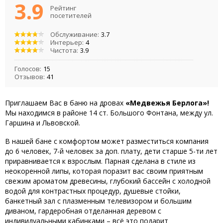
3.9
Рейтинг
посетителей
Обслуживание:
3.7
Интерьер:
4
Чистота:
3.9
Голосов:
15
Отзывов:
41
Приглашаем Вас в баню на дровах
«Медвежья Берлога»!
Мы находимся в районе 14 ст. Большого Фонтана, между ул.
Гаршина и Львовской.
В нашей бане с комфортом может разместиться компания
до 6 человек, 7-й человек за доп. плату, дети старше 5-ти лет
приравнивается к взрослым. Парная сделана в стиле из
неокоренной липы, которая поразит вас своим приятным
свежим ароматом древесины, глубокий бассейн с холодной
водой для контрастных процедур, душевые стойки,
банкетный зал с плазменным телевизором и большим
диваном, гардеробная отделанная деревом с
индивидуальными кабинками – всё это подарит