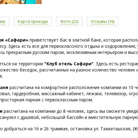
ама
Карта проезда
Фото (22)
Отзывы (16)
ня «Сафари»
приветствует Вас в элитной бане, которая распола
есу. Здесь есть все для первоклассного отдыха и оздоровления,
сь прекрасным русским паром, эксклюзивным интерьером и выс
иться на территории
"Клуб отель Сафари"
. Здесь есть рестора
ножество беседок, рассчитанных на разное количество человек и
е.
аня
рассчитана на комфортное расположение компании из 10 че
овал, гардеробная, массажный кабинет, лежаки, телевизор, огр
просторная парная с первоклассным паром.
я
рассчитана на компании до 8 человек, здесь вы сможете увид
 санузел с душевой, небольшой бассейн и вместительную парную
 добраться на 16 и 26 трамвае, остановка ул. Тахиаташская, (Ж