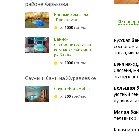
районе Харькова
Банный комплекс
«Британия»
3D-панор
от
1000
грн/час
Банно-
Русская
ба
оздоровительный
сосновом л
комплекс «Хижина
насладивши
рыбака»
от
1000
грн/час
Баня наход
бассейн, м
выход к рек
Сауны и бани на Журавлевке
Большая б
Сауна «Park Hotel»
уютный сен
от
300
грн/час
душевой и 
Малая бан
телевизор,
К нам можно