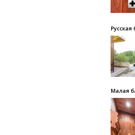
Русская
Малая б