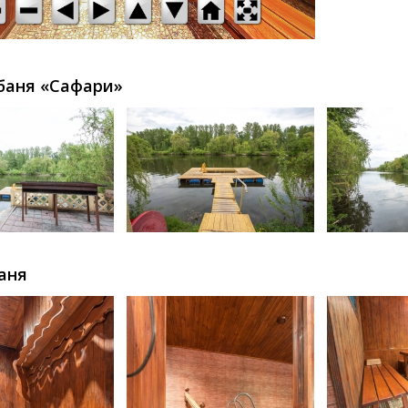
 баня «Сафари»
аня