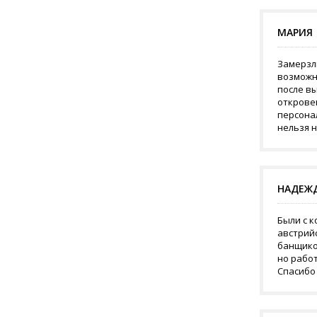
МАРИЯ
Замерзл
возможно
после в
открове
персонал
нельзя 
НАДЕЖ
Были с к
австрий
банщиком
но рабо
Спасибо 