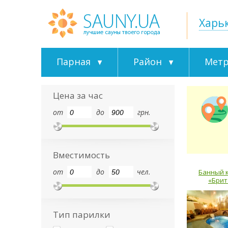
Харь
Парная
Район
Мет
Цена за час
от
до
грн.
Вместимость
от
до
чел.
Банный 
«Брит
Тип парилки