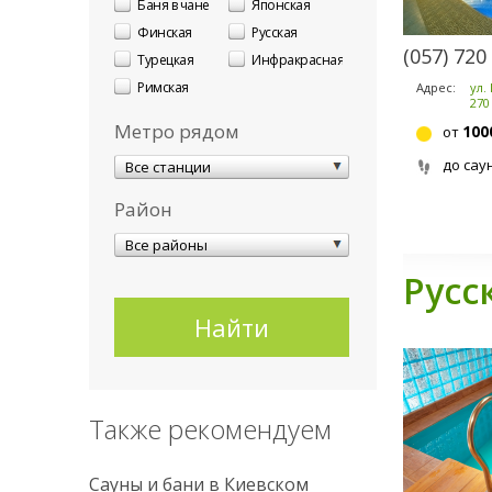
Баня в чане
Японская
Финская
Русская
(057) 720
Турецкая
Инфракрасная
Римская
Адрес:
ул.
270
Метро рядом
100
от
до сау
Все станции
Район
Все районы
Русс
Также рекомендуем
Сауны и бани в Киевском