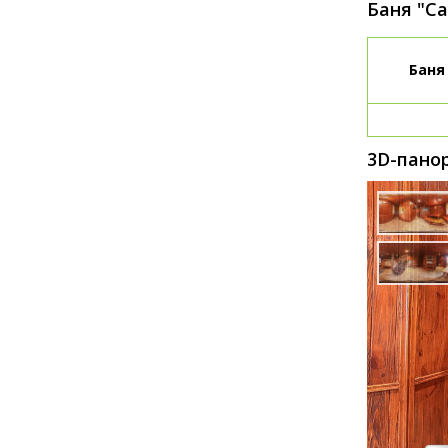
Баня "С
Баня
3D-пано