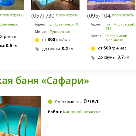
-3960
(057) 730-1718
(095) 104-4044
 Шевченко,
Адрес:
ул. Шевченко, 79
Адрес:
пр-т Московский,
181
Метро:
Пушкинская
0
Метро:
Завод имени
грн/час
300
от
грн/час
Малышева
0.6
ны:
км
500
от
грн/час
3.2
до сауны:
км
3.7
до сауны:
км
кая баня «Сафари»
0 чел.
Вместимость:
Район:
Киевский
(
Журавлевка
)