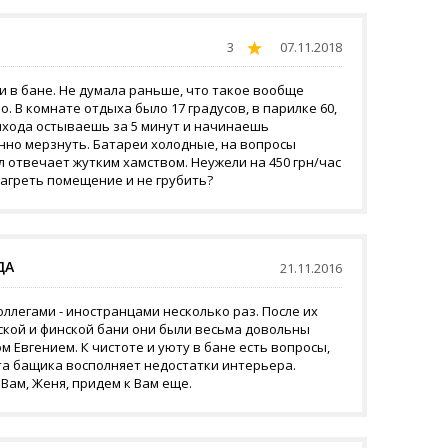
3
07.11.2018
и в бане. Не думала раньше, что такое вообще
. В комнате отдыха было 17 градусов, в парилке 60,
ыхода остываешь за 5 минут и начинаешь
нно мерзнуть. Батареи холодные, на вопросы
 отвечает жутким хамством. Неужели на 450 грн/час
нагреть помещение и не грубить?
ДА
21.11.2016
оллегами - иностранцами несколько раз. После их
ской и финской бани они были весьма довольны
 Евгением. К чистоте и уюту в бане есть вопросы,
та бащика восполняет недостатки интерьера.
Вам, Женя, придем к Вам еще.