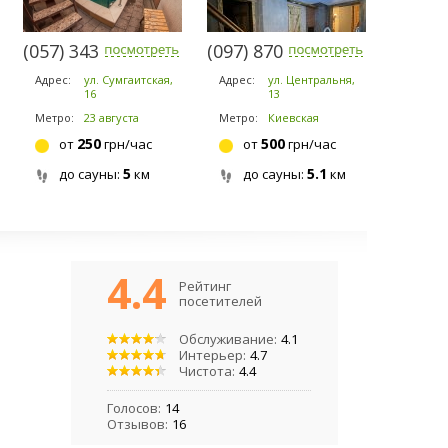
(057) 343-5521
(097) 870-2015
Адрес:
ул. Сумгаитская,
Адрес:
ул. Центральня,
16
13
Метро:
23 августа
Метро:
Киевская
250
500
от
грн/час
от
грн/час
5
5.1
до сауны:
км
до сауны:
км
4.4
Рейтинг
посетителей
Обслуживание:
4.1
Интерьер:
4.7
Чистота:
4.4
Голосов:
14
Отзывов:
16