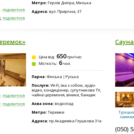
Метро:
Героїв Дніпра, Мінська
1-2010
Адреса:
вул. Прирічна, 37
8-6810
Дубки
Теремок»
Сауна
650
Ціна від:
грн/час
Купель
6
Місткість:
чол.
Парна:
Фінська
Руська
Послуги:
Wi-Fi, їжа з собою, аудіо-
відео, кондиціонер, супутникове TV,
2-1915
чайна церемонія, віники, банщик
2-7262
Аква зона:
водоспад
Метро:
Теремки
Турецки
хаммам
Адреса:
пр.Академіка Глушкова 31а
(050) 