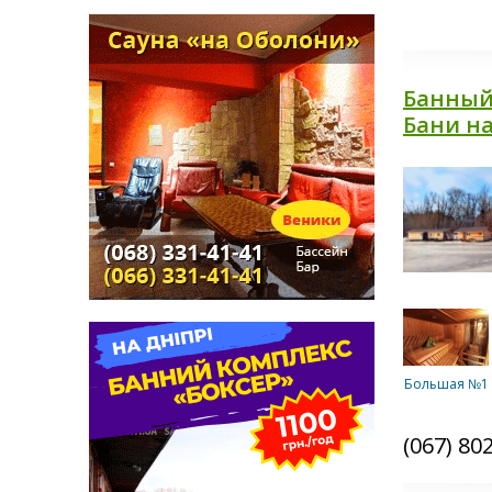
Банный 
Бани на
Большая №1
(067) 80