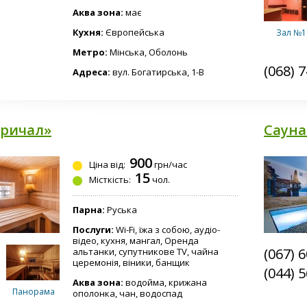
Аква зона:
має
Кухня:
Європейська
Зал №1
Метро:
Мінська, Оболонь
(068) 
Адреса:
вул. Богатирська, 1-В
Зал №3
Причал»
Сауна
900
Ціна від:
грн/час
15
Місткість:
чол.
Зал №5
Парна:
Руська
Послуги:
Wi-Fi, їжа з собою, аудіо-
відео, кухня, мангал, Оренда
(067) 
альтанки, супутникове TV, чайна
церемонія, віники, банщик
(044) 
Аква зона:
водойма, крижана
Панорама
ополонка, чан, водоспад