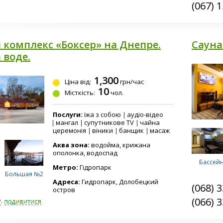
(067) 
Русская
финская 
бассейн
комплекс «Боксер» на Днепре.
Сауна
 воде.
Русская
1,300
финская 
Ціна від:
грн/час
джакузи 
10
Місткість:
чол.
Послуги:
їжа з собою
аудіо-відео
мангал
супутникове TV
чайна
Общие
церемонія
віники
банщик
масаж
Аква зона:
водойма, крижана
ополонка, водоспад
Бассей
Метро:
Гідропарк
Большая №2
Адреса:
Гидропарк, Долобецкий
(068) 
остров
2-6898
(066) 