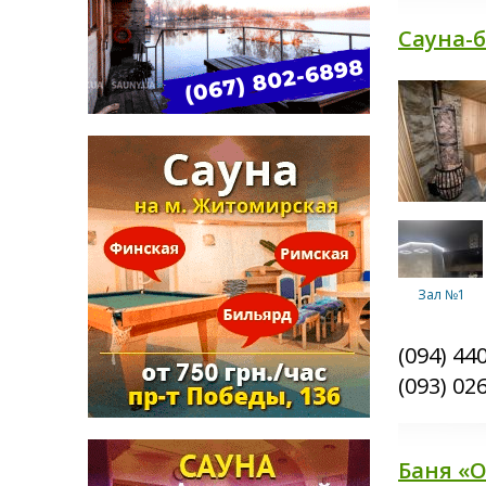
Средняя
Сауна-б
Зал №1
(094) 44
(093) 02
Зал №3
Баня «