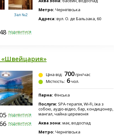
Аква зона:
басейн, водоспад
Метро:
Чернігівська
Зал №2
Адреса:
вул. О. де Бальзака, 60
748-5868
Зал №4
 «Швейцария»
700
Ціна від:
грн/час
6
Зал №6
Місткість:
чол.
Парна:
Фінська
Послуги:
SPA-терапія, Wi-Fi, їжа з
собою, аудіо-відео, бар, кондиціонер,
605-4419
мангал, чайна церемонія
566-1939
Аква зона:
має, водоспад
Метро:
Чернігівська