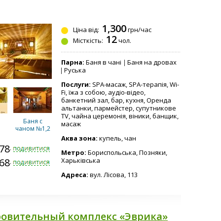
1,300
Ціна від:
грн/час
12
Місткість:
чол.
Парна:
Баня в чані
Баня на дровах
Руська
Послуги:
SPA-масаж, SPA-терапія, Wi-
Fi, їжа з собою, аудіо-відео,
банкетний зал, бар, кухня, Оренда
альтанки, пармейстер, супутникове
TV, чайна церемонія, віники, банщик,
Баня с
масаж
чаном №1,2
Аква зона:
купель, чан
878-5953
Метро:
Бориспольська, Позняки,
568-4846
Харьківська
,4
Альтанка
Адреса:
вул. Лісова, 113
овительный комплекс «Эврика»