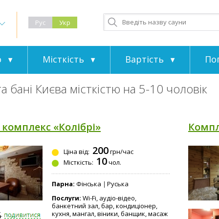
Рус
Укр
о
Місткість
Вартість
По
а бані Києва місткістю на 5-10 чоловік
комплекс «Колібрі»
Компл
200
Ціна від:
грн/час
10
Місткість:
чол.
Парна:
Фінська
Руська
Послуги:
Wi-Fi, аудіо-відео,
банкетний зал, бар, кондиціонер,
5-0777
кухня, мангал, віники, банщик, масаж