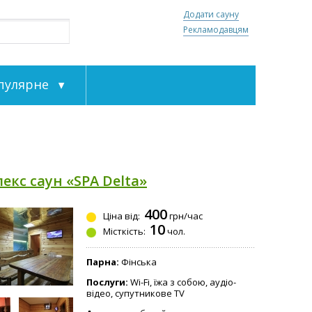
Додати сауну
Рекламодавцям
пулярне
екс саун «SPA Delta»
400
Ціна від:
грн/час
10
Місткість:
чол.
Парна:
Фінська
Послуги:
Wi-Fi, їжа з собою, аудіо-
відео, супутникове TV