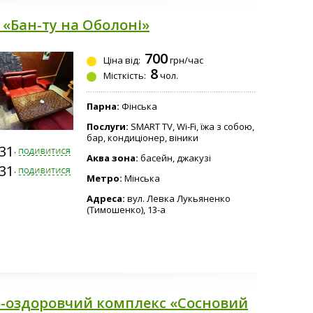
 «Бан-ту на Оболоні»
700
Ціна від:
грн/час
8
Місткість:
чол.
Парна:
Фінська
Послуги:
SMART TV, Wi-Fi, їжа з собою,
бар, кондиціонер, віники
331-4141
Аква зона:
басейн, джакузі
331-4141
Метро:
Мінська
Адреса:
вул. Левка Лукьяненко
(Тимошенко), 13-а
-оздоровчий комплекс «Сосновий