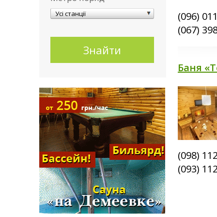
компаній
Усі станції
(096) 01
(067) 39
Хатина
Баня «
Альтанки
Хвоя
(098) 11
(093) 11