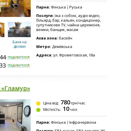
Парна:
Фінська
Руська
Послуги:
їжа з собою, аудіо-відео,
більярд, бар, кальян, кондиціонер,
супутникове TV, чайна церемонія,
віники, банщик, масаж
Аква зона:
басейн
Баня на
дровах
Метро:
Деміївська
Адреса:
ул. Фрометовская, 18а
344-5008
033-0068
 «Гламур»
780
Ціна від:
грн/час
10
Місткість:
чол.
Парна:
Фінська
Інфрачервона
Послуги:
SPA-масаж, SPA-терапія, Wi-