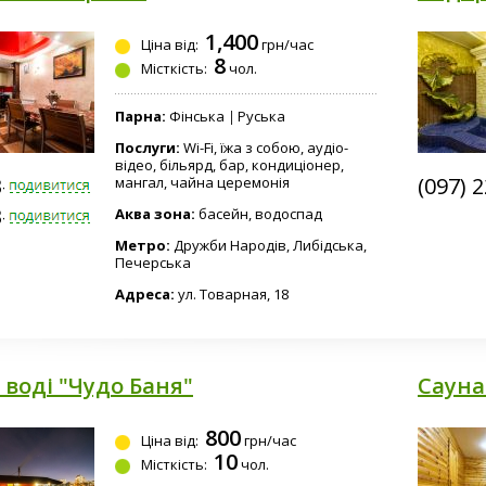
Комплек
"Паралел
1,400
Ціна від:
грн/час
8
Місткість:
чол.
Парна:
Фінська
Руська
Будиноч
Послуги:
Wi-Fi, їжа з собою, аудіо-
відео, більярд, бар, кондиціонер,
3-4603
(097) 
мангал, чайна церемонія
3-4603
Аква зона:
басейн, водоспад
Метро:
Дружби Народів, Либідська,
Печерська
Адреса:
ул. Товарная, 18
 воді "Чудо Баня"
Сауна
800
Ціна від:
грн/час
10
Місткість:
чол.