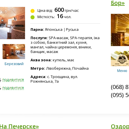
Бор»
600
Ціна від:
грн/час
16
Місткість:
чол.
Парна:
Японська
Руська
Послуги:
SPA-масаж, SPA-терапія, їжа
з собою, банкетний зал, кухня,
мангал, чайна церемонія, віники,
банщик, масаж
Аква зона:
купель, має
ий
Березовий
Метро:
Лівобережна, Почайна
Меню
Адреса:
с. Троєщина, вул.
4-5294
Рожнянська, 7а
(068) 
6-3754
(095) 
Баня №3
На Печерске»
Оздор