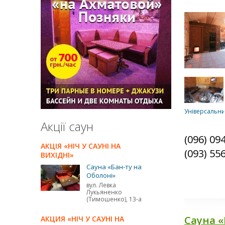
Універсальн
Акції саун
(096) 09
АКЦІЯ «НІЧ У САУНІ НА
(093) 55
ВИХІДНІ»
Східний
Сауна «Бан-ту на
Оболоні»
вул. Левка
Лукьяненко
(Тимошенко), 13-а
Сауна «
АКЦИЯ «НІЧ У САУНІ НА