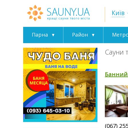
Київ
Парна
Район
Метр
Сауни т
Банний 
(067) 25