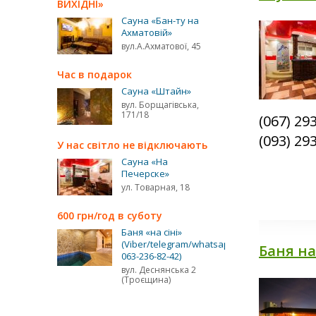
ВИХІДНІ»
Сауна «Бан-ту на
Ахматовій»
вул.А.Ахматової, 45
Час в подарок
Сауна «Штайн»
вул. Борщагівська,
171/18
(067) 29
(093) 29
У нас світло не відключають
Сауна «На
Печерске»
ул. Товарная, 18
600 грн/год в суботу
Баня «на сіні»
(Viber/telegram/whatsapp
Баня на
063-236-82-42)
вул. Деснянська 2
(Троєщина)