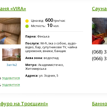
Малая
аня «VIRA»
Сауна
600
Ціна від:
грн/час
10
Місткість:
чол.
Парна:
Фінська
Послуги:
Wi-Fi, їжа з собою, аудіо-
відео, бар, супутникове TV, чайна
(068) 
церемонія, віники, банщик
(066) 
Аква зона:
водоспад
Метро:
Академмістечко,
Зал №2
Житомирська
Адреса:
ул. Зодчих, 5
0-0225
6-7131
Офуро на Троєщині»
Банно