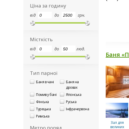
Ціна за годину
від
до
грн.
Місткість
від
до
люд.
Баня «
Тип парної
Баня в чані
Баня на
дровах
Помив у бані
Японська
Фінська
Руська
Турецька
Інфрачервона
Римська
Зал для
Метро поряд
великих