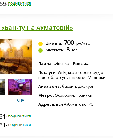
159-3443
/
Русская/
с
финская с
ом
джакузи №2
 «Бан-ту на Ахматовій»
700
Ціна від:
грн/час
/
Маленькая
8
с
сауна
Місткість:
чол.
№1
Парна:
Фінська
Римська
Послуги:
Wi-Fi, їжа з собою, аудіо-
відео, бар, супутникове TV, віники
Аква зона:
басейн, джакузі
Метро:
Осокорки, Позняки
н
СПА
Адреса:
вул.А.Ахматової, 45
331-4141
331-4141