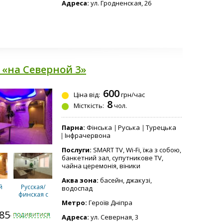
Адреса:
ул. Гродненская, 26
 «на Северной 3»
600
Ціна від:
грн/час
8
Місткість:
чол.
Парна:
Фінська
Руська
Турецька
Інфрачервона
Послуги:
SMART TV, Wi-Fi, їжа з собою,
банкетний зал, супутникове TV,
чайна церемонія, віники
Аква зона:
басейн, джакузі,
й
Русская/
водоспад
финская с
бассейном 2
Метро:
Героїв Дніпра
комнаты
585-1371
отдыха
Адреса:
ул. Северная, 3