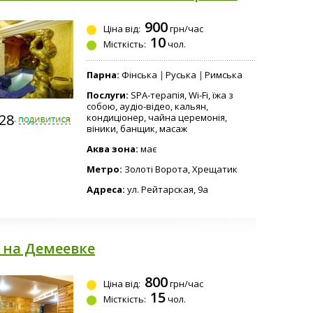
с
Басейн
ьний"
900
Ціна від:
грн/час
10
Місткість:
чол.
Парна:
Фінська
Руська
Римська
ок
Послуги:
SPA-терапія, Wi-Fi, їжа з
собою, аудіо-відео, кальян,
228-2232
кондиціонер, чайна церемонія,
віники, банщик, масаж
Аква зона:
має
Метро:
Золоті Ворота, Хрещатик
Адреса:
ул. Рейтарская, 9а
 на Демеевке
800
Ціна від:
грн/час
15
Місткість:
чол.