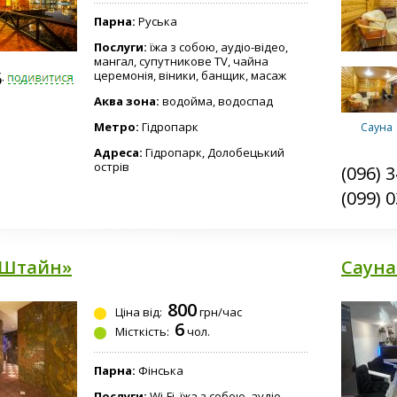
Парна:
Руська
Послуги:
їжа з собою, аудіо-відео,
мангал, супутникове TV, чайна
5-0310
церемонія, віники, банщик, масаж
Аква зона:
водойма, водоспад
Метро:
Гідропарк
Сауна
Адреса:
Гідропарк, Долобецький
острів
(096) 
(099) 
«Штайн»
Сауна
800
Ціна від:
грн/час
6
Місткість:
чол.
Парна:
Фінська
Послуги:
Wi-Fi, їжа з собою, аудіо-