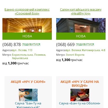
Банно-оздоровчий комплекс
Салон китайського масажу
«Сосновий Бор»
«Healthy Joy»
НОВА
НОВА
(068) 878-5953
(068) 669-7071
Адреса:
вул. Лісова, 113
Адреса:
вул. Велика Житомирська, 4-В
Метро:
Бориспольська, Позняки,
Метро:
Золоті Ворота
Харьківська
1,300
від
грн/час
1,300
від
грн/час
АКЦІЯ «НІЧ У САУНІ»
АКЦІЯ «НІЧ У САУНІ НА
ВИХІДНІ»
Сауна "Бан-Ту на
Сауна «Бан-ту на Оболоні»
Житомирській"