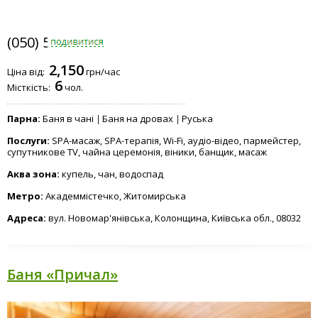
(050) 597-2790
2,150
Ціна від:
грн/час
6
Місткість:
чол.
Парна:
Баня в чані
Баня на дровах
Руська
Послуги:
SPA-масаж, SPA-терапія, Wi-Fi, аудіо-відео, пармейстер,
супутникове TV, чайна церемонія, віники, банщик, масаж
Аква зона:
купель, чан, водоспад
Метро:
Академмістечко, Житомирська
Адреса:
вул. Новомар'янівська, Колонщина, Київська обл., 08032
Баня «Причал»