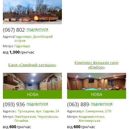
(067) 802-6898
Адреса:
Гидропарк, Долобецкий
остров
Метро:
Гідропарк
1,300
від
грн/час
Комплекс фінських саун
Баня «Сімейний затишок»
«Южбор»
НОВА
НОВА
(093) 936-7869
(063) 889-6200
Адреса:
с. Троєщина, вул. Садова, 24
Адреса:
вул. Симиренка, 2/19
Метро:
Лівобережна, Чернігівська,
Метро:
Академмістечко,
Почайна
Житомирська
600
600
від
грн/час
від
грн/час