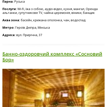
Парна:
Руська
Изба
Послуги:
Wi-Fi, їжа з собою, аудіо-відео, кухня, мангал, Оренда
альтанки, супутникове TV, чайна церемонія, віники, банщик
Аква зона:
басейн, крижана ополонка, чан, водоспад
Метро:
Героїв Дніпра, Мінська
Адреса:
вул. Прирічна, 37
Банно-оздоровчий комплекс «Сосновий
Бор»