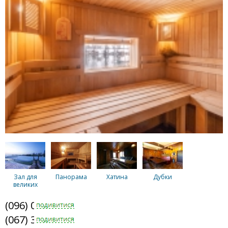
Зал для
Панорама
Хатина
Дубки
великих
компаній
(096) 011-2010
(067) 398-6810