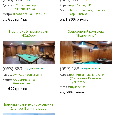
Адреса:
с. Троєщина, вул.
Адреса:
вул. Лісова, 113
Рожнянська, 7а
Метро:
Бориспольська, Позняки,
Метро:
Лівобережна, Почайна
Харьківська
600
1,300
від
грн/час
від
грн/час
Комплекс фінських саун
Оздоровчий комплекс
«Южбор»
"Відпочинь"
(063) 889-6200
(097) 183-9184
Адреса:
вул. Симиренка, 2/19
Адреса:
вул. Андрія Мельника 5/1
(Стара назва Генерала
Метро:
Академмістечко,
Тупікова 5/1)
Житомирська
Метро:
Шулявська
600
від
грн/час
600
від
грн/час
Банный комплекс «Боксер» на
Днепре. Бани на воде.