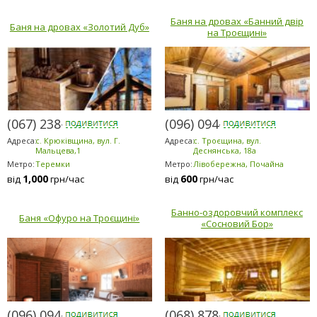
Баня на дровах «Банний двір
Баня на дровах «Золотий Дуб»
на Троєщині»
(067) 238-8080
(096) 094-5294
Адреса:
с. Крюківщина, вул. Г.
Адреса:
с. Троєщина, вул.
Мальцева,1
Деснянська, 18а
Метро:
Теремки
Метро:
Лівобережна, Почайна
1,000
600
від
грн/час
від
грн/час
Банно-оздоровчий комплекс
Баня «Офуро на Троєщині»
«Сосновий Бор»
(096) 094-5294
(068) 878-5953