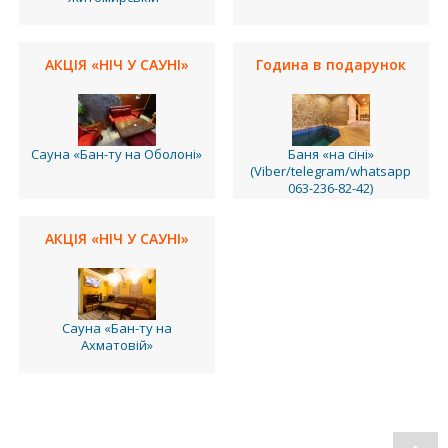
АКЦІЯ «НІЧ У САУНІ»
Година в подарунок
Сауна «Бан-ту на Оболоні»
Баня «на сіні»
(Viber/telegram/whatsapp
063-236-82-42)
АКЦІЯ «НІЧ У САУНІ»
Сауна «Бан-ту на
Ахматовій»