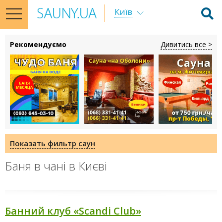
Київ
toggle
navigation
Рекомендуємо
Дивитись все >
Показать фильтр саун
Баня в чані в Києві
Банний клуб «Scandi Club»