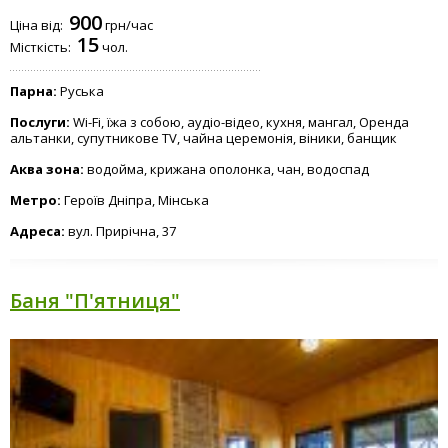
Альтанки
Купель
Хвоя
900
Ціна від:
грн/час
15
Місткість:
чол.
Парна:
Руська
Послуги:
Wi-Fi, їжа з собою, аудіо-відео, кухня, мангал, Оренда
альтанки, супутникове TV, чайна церемонія, віники, банщик
Аква зона:
водойма, крижана ополонка, чан, водоспад
Метро:
Героїв Дніпра, Мінська
Адреса:
вул. Прирічна, 37
Баня "П'ятниця"