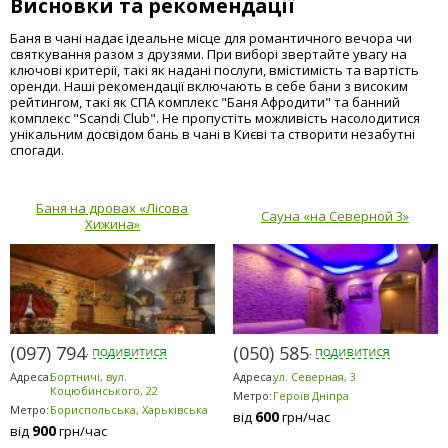
Висновки та рекомендації
Баня в чані надає ідеальне місце для романтичного вечора чи
святкування разом з друзями. При виборі звертайте увагу на
ключові критерії, такі як надані послуги, вмістимість та вартість
оренди. Наші рекомендації включають в себе бани з високим
рейтингом, такі як СПА комплекс "Баня Афродити" та банний
комплекс "Scandi Club". Не пропустіть можливість насолодитися
унікальним досвідом бань в чані в Києві та створити незабутні
спогади.
Баня на дровах «Лісова
Сауна «на Северной 3»
Хижина»
(097) 794-2303
(050) 585-1371
Адреса:
Бортничі, вул.
Адреса:
ул. Северная, 3
Коцюбинського, 22
Метро:
Героїв Дніпра
Метро:
Бориспольська, Харьківська
600
від
грн/час
900
від
грн/час