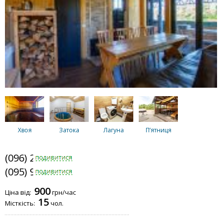
Хвоя
Затока
Лагуна
Пʼятниця
(096) 235-0035
(095) 979-2807
Панорама
БДБК
Купіль
Дубки
900
Ціна від:
грн/час
15
Місткість:
чол.