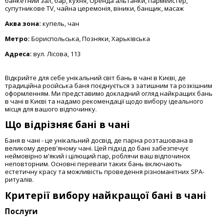
банкетний зал, бар, кухня, Оренда альтанки, пармейстер,
супутникове TV, чайна церемонія, віники, банщик, масаж
Аква зона:
купель, чан
Метро:
Бориспольська, Позняки, Харьківська
Адреса:
вул. Лісова, 113
Відкрийте для себе унікальний світ бань в чані в Києві, де
традиційна російська баня поєднується з затишним та розкішним
оформленням. Ми представимо докладний огляд найкращих бань
в чані в Києві та надамо рекомендації щодо вибору ідеального
місця для вашого відпочинку.
Що відрізняє бані в чані
Баня в чані - це унікальний досвід, де парна розташована в
великому дерев'яному чані. Цей підхід до бані забезпечує
неймовірно м'який і цілющий пар, роблячи ваш відпочинок
неповторним. Основні переваги таких бань включають
естетичну красу та можливість проведення різноманітних SPA-
ритуалів.
Критерії вибору найкращої бані в чані
Послуги