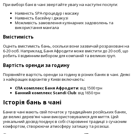
При виборі бані в чані звертайте увагу на наступні послуги:
Наявність SPA-процедур і масажу
Наявність басейну і джакузі
Можливість замовлення кулінарних задоволень та
використання мангала
Вмістимість
Оцініть вмістимість бань, оскільки вони зазвичай розраховані на
6-20 осіб. Наприклад, Баня Афродити може вмістити до 20 осіб, що
робить її відмінним вибором для компаній та великих груп.
Вартість оренди за годину
Порівняйте вартість оренди за годину в різних банях в чані. Деякі
з найкращих варіантів у Києві включають:
СПА комплекс Баня Афродити
: від 1500 грн
Банний комплекс Scandi Club
: від 1650 грн
Історія бань в чані
Бани в чані мають свій початок у традиційних російських банях,
де великі дерев'яні чани використовувалися для миття. Цей
унікальний досвід поєднує в собі старовинні традиції з сучасним
комфортом, створюючи атмосферу затишку та розкіші.