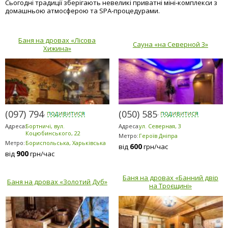
Сьогодні традиції зберігають невеликі приватні міні-комплекси з
домашньою атмосферою та SPA-процедурами.
Баня на дровах «Лісова
Сауна «на Северной 3»
Хижина»
(097) 794-2303
(050) 585-1371
Адреса:
Бортничі, вул.
Адреса:
ул. Северная, 3
Коцюбинського, 22
Метро:
Героїв Дніпра
Метро:
Бориспольська, Харьківська
600
від
грн/час
900
від
грн/час
Баня на дровах «Банний двір
Баня на дровах «Золотий Дуб»
на Троєщині»