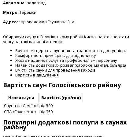
Аква зона:
водоспад
Метро:
Теремки
Адреса:
пр.Академіка Глушкова 31а
Обираючи сауну в Голосіївському районі Києва, варто звертати
увагу на такі ключові аспекти:
Зручне місцерозташування та транспортна доступність
Комфортність приміщень для відпочинку
Якість наданих послуг та професіоналізм персоналу
Наявність додаткових розваг (караоке, мангал, більярд)
Вмісткість сауни для проведення заходів
Вартість відвідування
Вартість саун Голосіївського району
Назва сауни
Вартість (грн/год)
Сауна на Деміївці
від 500
СПА «Голосеєво»
від 750
Популярні додаткові послуги в саунах
району