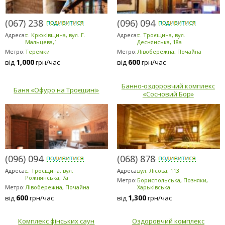
(067) 238-8080
(096) 094-5294
Адреса:
с. Крюківщина, вул. Г.
Адреса:
с. Троєщина, вул.
Мальцева,1
Деснянська, 18а
Метро:
Теремки
Метро:
Лівобережна, Почайна
1,000
600
від
грн/час
від
грн/час
Банно-оздоровчий комплекс
Баня «Офуро на Троєщині»
«Сосновий Бор»
(096) 094-5294
(068) 878-5953
Адреса:
с. Троєщина, вул.
Адреса:
вул. Лісова, 113
Рожнянська, 7а
Метро:
Бориспольська, Позняки,
Метро:
Лівобережна, Почайна
Харьківська
600
1,300
від
грн/час
від
грн/час
Комплекс фінських саун
Оздоровчий комплекс