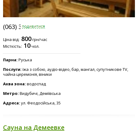
(063) 371-8088
800
Ціна від:
грн/час
10
Місткість:
чол.
Парна:
Руська
Послуги:
їжа з собою, аудіо-відео, бар, мангал, супутникове TV,
чайна церемонія, віники
Аква зона:
водоспад
Метро:
Видубичі, Деміївська
Адреса:
ул. Феодосійська, 35
Сауна на Демеевке