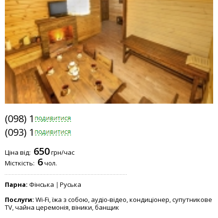
(098) 112-1915
(093) 112-7262
650
Ціна від:
грн/час
6
Місткість:
чол.
Парна:
Фінська
Руська
Послуги:
Wi-Fi, їжа з собою, аудіо-відео, кондиціонер, супутникове
TV, чайна церемонія, віники, банщик