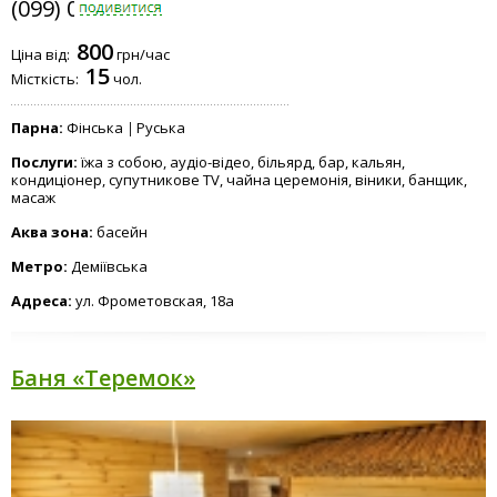
(099) 033-0068
800
Ціна від:
грн/час
15
Місткість:
чол.
Парна:
Фінська
Руська
Послуги:
їжа з собою, аудіо-відео, більярд, бар, кальян,
кондиціонер, супутникове TV, чайна церемонія, віники, банщик,
масаж
Аква зона:
басейн
Метро:
Деміївська
Адреса:
ул. Фрометовская, 18а
Баня «Теремок»