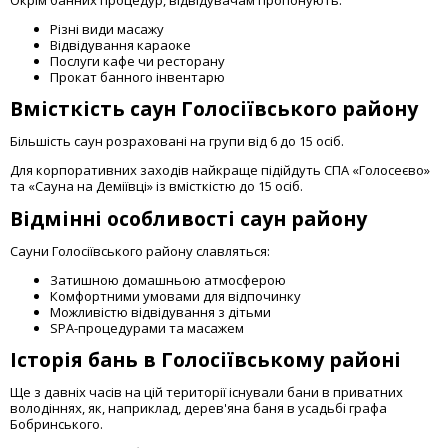
Окрім банних процедур, відвідувачам пропонують:
Різні види масажу
Відвідування караоке
Послуги кафе чи ресторану
Прокат банного інвентарю
Вмісткість саун Голосіївського району
Більшість саун розраховані на групи від 6 до 15 осіб.
Для корпоративних заходів найкраще підійдуть СПА «Голосеєво»
та «Сауна на Деміївці» із вмісткістю до 15 осіб.
Відмінні особливості саун району
Сауни Голосіївського району славляться:
Затишною домашньою атмосферою
Комфортними умовами для відпочинку
Можливістю відвідування з дітьми
SPA-процедурами та масажем
Історія бань в Голосіївському районі
Ще з давніх часів на цій території існували бани в приватних
володіннях, як, наприклад, дерев'яна баня в усадьбі графа
Бобринського.