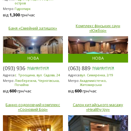
остров
Метро:
Гідропарк
1,300
від
грн/час
Комплекс фінських саун
Баня «Сімейний затишок»
«Южбор»
НОВА
НОВА
(093) 936-7869
(063) 889-6200
Адреса:
с. Троєщина, вул. Садова, 24
Адреса:
вул. Симиренка, 2/19
Метро:
Лівобережна, Чернігівська,
Метро:
Академмістечко,
Почайна
Житомирська
600
600
від
грн/час
від
грн/час
Банно-оздоровчий комплекс
Салон китайського масажу
«Сосновий Бор»
«Healthy Joy»