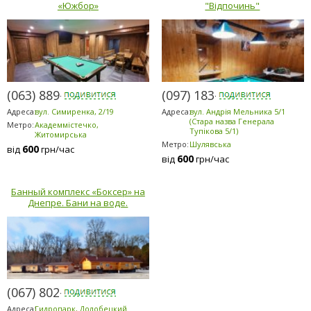
«Южбор»
"Відпочинь"
(063) 889-6200
(097) 183-9184
Адреса:
вул. Симиренка, 2/19
Адреса:
вул. Андрія Мельника 5/1
(Стара назва Генерала
Метро:
Академмістечко,
Тупікова 5/1)
Житомирська
Метро:
Шулявська
600
від
грн/час
600
від
грн/час
Банный комплекс «Боксер» на
Днепре. Бани на воде.
(067) 802-6898
Адреса:
Гидропарк, Долобецкий