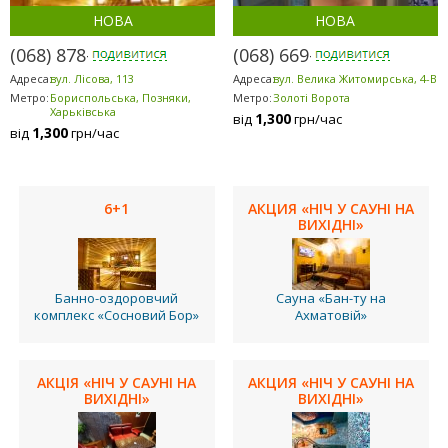
НОВА
НОВА
(068) 878-5953
(068) 669-7071
Адреса:
вул. Лісова, 113
Адреса:
вул. Велика Житомирська, 4-В
Метро:
Бориспольська, Позняки,
Метро:
Золоті Ворота
Харьківська
1,300
від
грн/час
1,300
від
грн/час
6+1
АКЦИЯ «НІЧ У САУНІ НА
ВИХІДНІ»
Банно-оздоровчий
Сауна «Бан-ту на
комплекс «Сосновий Бор»
Ахматовій»
АКЦІЯ «НІЧ У САУНІ НА
АКЦИЯ «НІЧ У САУНІ НА
ВИХІДНІ»
ВИХІДНІ»