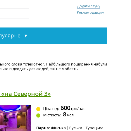
Додати сауну
Рекламодавцям
пулярне
бського слова "спекотно". Найбільшого поширення набули
ально підходять для людей, які не люблять
 «на Северной 3»
600
Ціна від:
грн/час
8
Місткість:
чол.
Парна:
Фінська
Руська
Турецька