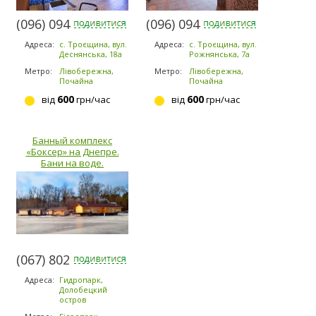
(096) 094-5294
(096) 094-5294
Адреса:
с. Троєщина, вул.
Адреса:
с. Троєщина, вул.
Деснянська, 18а
Рожнянська, 7а
Метро:
Лівобережна,
Метро:
Лівобережна,
Почайна
Почайна
600
600
від
грн/час
від
грн/час
Банный комплекс
«Боксер» на Днепре.
Бани на воде.
(067) 802-6898
Адреса:
Гидропарк,
Долобецкий
остров