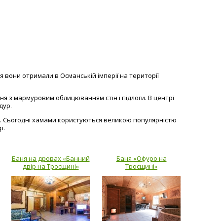
 вони отримали в Османській імперії на території
я з мармуровим облицюванням стін і підлоги. В центрі
дур.
су. Сьогодні хамами користуються великою популярністю
р.
Баня на дровах «Банний
Баня «Офуро на
двір на Троєщині»
Троєщині»