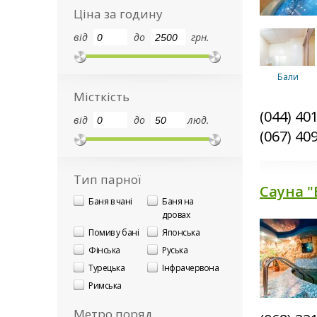
Ціна за годину
від
до
грн.
Бали
Місткість
(044) 40
від
до
люд.
(067) 40
Лазурь
Тип парної
Сауна "
Баня в чані
Баня на
дровах
СПА
Помив у бані
Японська
загального
користуванн
Фінська
Руська
Турецька
Інфрачервона
Римська
Метро поряд