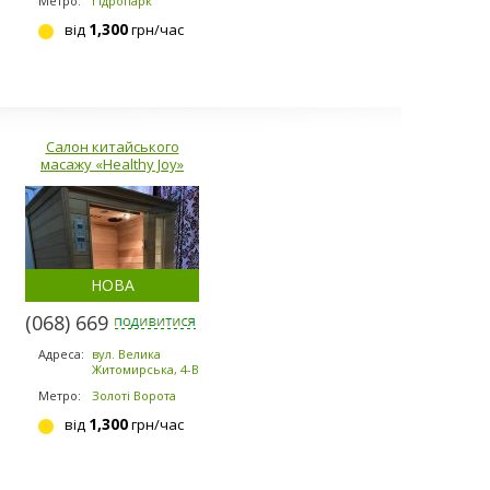
Метро:
Гідропарк
1,300
від
грн/час
Салон китайського
масажу «Healthy Joy»
НОВА
(068) 669-7071
Адреса:
вул. Велика
Житомирська, 4-В
Метро:
Золоті Ворота
1,300
від
грн/час