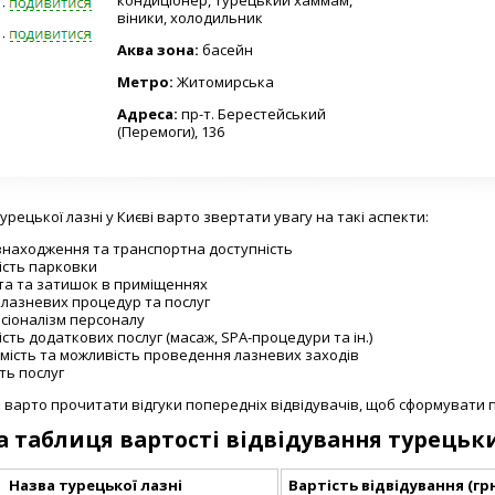
1-4141
кондиціонер, турецький хаммам,
віники, холодильник
1-4141
Аква зона:
басейн
Метро:
Житомирська
Адреса:
пр-т. Берестейський
(Перемоги), 136
урецької лазні у Києві варто звертати увагу на такі аспекти:
знаходження та транспортна доступність
ість парковки
та та затишок в приміщеннях
 лазневих процедур та послуг
сіоналізм персоналу
сть додаткових послуг (масаж, SPA-процедури та ін.)
имість та можливість проведення лазневих заходів
ть послуг
 варто прочитати відгуки попередніх відвідувачів, щоб сформувати 
 таблиця вартості відвідування турецьки
Назва турецької лазні
Вартість відвідування (гр