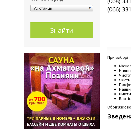
(068) 33
(066) 33
Усі станції
При виборі т
Місце
Наявн
Чисто
Якість
Профе
Наявні
Вміст
Вартіс
Обов'язково
Зведена