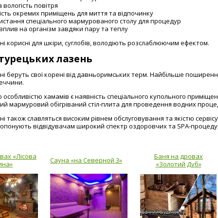
 вологість повітря
ість окремих приміщень для миття та відпочинку
истання спеціального мармурованого столу для процедур
вплив на організм завдяки пару та теплу
ні корисні для шкіри, суглобів, володіють розслаблюючим ефектом.
 турецьких лазень
зні беруть свої корені від давньоримських терм. Найбільше поширення
реччини.
 особливістю хамамів є наявність спеціального купольного приміщенн
й мармуровий обігріваний стіл-плита для проведення водних проце
зні також славляться високим рівнем обслуговування та якістю серві
пропонують відвідувачам широкий спектр оздоровчих та SPA-процеду
вах «Лісова
Баня на дровах
Сауна «на Северной 3»
ина»
«Золотий Дуб»