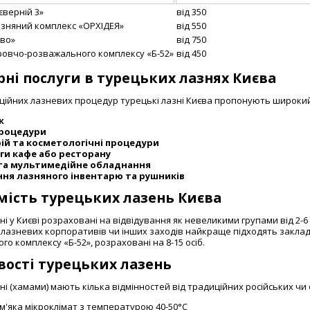
єверній 3»
від 350
азняний комплекс «ОРХІДЕЯ»
від 550
єво»
від 750
ровчо-розважального комплексу «Б-52»
від 450
ні послуги в турецьких лазнях Києва
ційних лазневих процедур турецькі лазні Києва пропонують широкий
ж
процедури
ій та косметологічні процедури
ги кафе або ресторану
 та мультимедійне обладнання
ня лазняного інвентарю та рушників
мість турецьких лазень Києва
ні у Києві розраховані на відвідування як невеликими групами від 2-6 о
лазневих корпоративів чи інших заходів найкраще підходять заклади,
о комплексу «Б-52», розраховані на 8-15 осіб.
вості турецьких лазень
ні (хамами) мають кілька відмінностей від традиційних російських чи 
м'яка мікроклімат з температурою 40-50°C