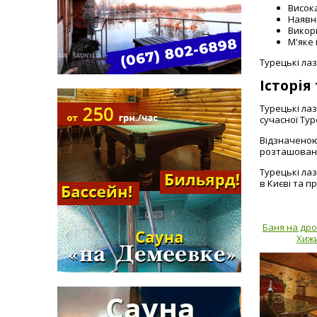
Висока
Наявн
Викор
М'яке 
Турецькі лаз
Історія
Турецькі ла
сучасної Ту
Відзначеною
розташовани
Турецькі ла
в Києві та 
Баня на дро
Хиж