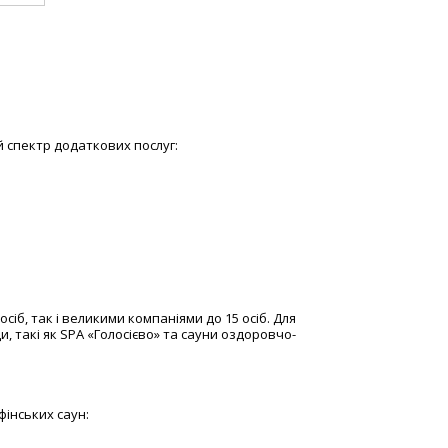
 спектр додаткових послуг:
сіб, так і великими компаніями до 15 осіб. Для
 такі як SPA «Голосієво» та сауни оздоровчо-
фінських саун: