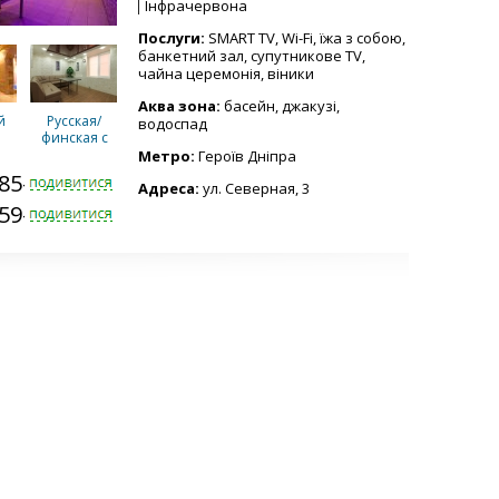
Інфрачервона
Послуги:
SMART TV, Wi-Fi, їжа з собою,
банкетний зал, супутникове TV,
чайна церемонія, віники
Аква зона:
басейн, джакузі,
й
Русская/
водоспад
финская с
бассейном 2
Метро:
Героїв Дніпра
комнаты
585-1371
отдыха
Адреса:
ул. Северная, 3
159-3443
/
Русская/
с
финская с
ом
джакузи №2
/
Маленькая
с
сауна
№1