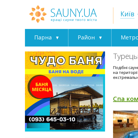
Київ
Парна
Район
Метр
Турецьк
Подібні сау
на території
екстремальни
Спа ко