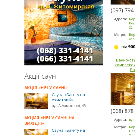
(097) 794
Адреса:
Бор
Коц
22
Метро:
Бор
Хар
90
від
Банно-оз
комплекс 
Бо
Акції саун
АКЦІЯ «НІЧ У САУНІ»
Сауна «Бан-ту на
Ахматовій»
вул.А.Ахматової, 45
(068) 878
АКЦИЯ «НІЧ У САУНІ НА
Адреса:
вул
ВИХІДНІ»
Метро:
Бор
Сауна «Бан-ту на
Поз