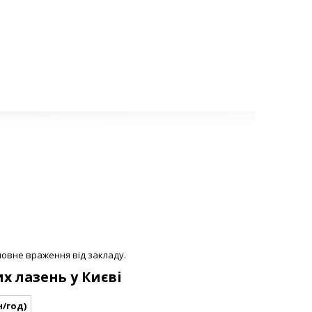
повне враження від закладу.
х лазень у Києві
н/год)