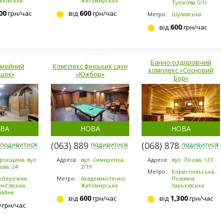
ьківська
Житомирська
Тупікова 5/1)
00
600
грн/час
від
грн/час
Метро:
Шулявська
600
від
грн/час
Банно-оздоровчий
імейний
Комплекс фінських саун
комплекс «Сосновий
шок»
«Южбор»
Бор»
ВА
НОВА
НОВА
-7869
(063) 889-6200
(068) 878-5953
Троєщина, вул.
Адреса:
вул. Симиренка,
Адреса:
вул. Лісова, 113
ова, 24
2/19
Метро:
Бориспольська,
обережна,
Метро:
Академмістечко,
Позняки,
нігівська,
Житомирська
Харьківська
чайна
600
1,300
від
грн/час
від
грн/час
0
грн/час