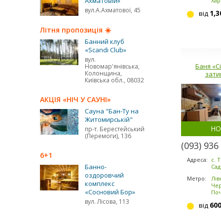
Ахматовій»
Хар
вул.А.Ахматової, 45
1,3
від
Літня пропозиція ☀️
Банний клуб
«Scandi Club»
вул.
Баня «С
Новомар'янівська,
Колонщина,
зати
Київська обл., 08032
АКЦІЯ «НІЧ У САУНІ»
Сауна "Бан-Ту на
Житомирській"
НО
пр-т. Берестейський
(Перемоги), 136
(093) 936
6+1
Адреса:
с. 
Банно-
Сад
оздоровчий
Метро:
Лів
комплекс
Чер
«Сосновий Бор»
По
вул. Лісова, 113
60
від