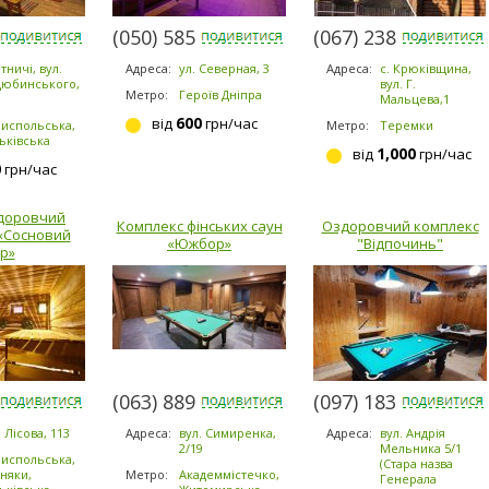
-2303
(050) 585-1371
(067) 238-8080
тничі, вул.
Адреса:
ул. Северная, 3
Адреса:
с. Крюківщина,
юбинського,
вул. Г.
Метро:
Героїв Дніпра
Мальцева,1
600
від
грн/час
испольська,
Метро:
Теремки
ьківська
1,000
від
грн/час
0
грн/час
доровчий
Комплекс фінських саун
Оздоровчий комплекс
«Сосновий
«Южбор»
"Відпочинь"
р»
-5953
(063) 889-6200
(097) 183-9184
. Лісова, 113
Адреса:
вул. Симиренка,
Адреса:
вул. Андрія
2/19
Мельника 5/1
испольська,
(Стара назва
няки,
Метро:
Академмістечко,
Генерала