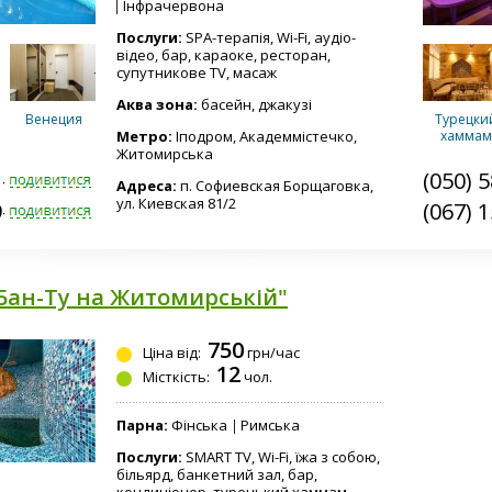
Інфрачервона
Послуги:
SPA-терапія, Wi-Fi, аудіо-
відео, бар, караоке, ресторан,
супутникове TV, масаж
Аква зона:
басейн, джакузі
Венеция
Турецки
Метро:
Іподром, Академмістечко,
хаммам
Житомирська
1-6480
(050) 
Адреса:
п. Софиевская Борщаговка,
ул. Киевская 81/2
9-5966
(067) 
Египетская
Русская
финская 
бассейн
Бан-Ту на Житомирській"
750
Ціна від:
грн/час
Русская
12
финская 
Місткість:
чол.
я
джакузи 
Парна:
Фінська
Римська
Послуги:
SMART TV, Wi-Fi, їжа з собою,
Общие
більярд, банкетний зал, бар,