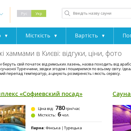
Рус
Укр
о
Місткість
Вартість
По
і хаммами в Києві: відгуки, ціни, фото
ни беруть свій початок від римських лазень, назва походить від ара
 сучасної Туреччини, звідки згодом і поширилися по всьому світу. Іде
й перепад температур, а цінують розміреність і якість сервісу.
мплекс «Софиевский посад»
Сауна
780
Ціна від:
грн/час
6
Місткість:
чол.
Парна:
Фінська
Турецька