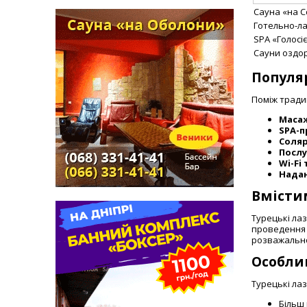
Сауна «на С
Готельно-л
SPA «Голосі
Сауни оздо
Популяр
Поміж тради
Маса
SPA-
Соляр
Послу
Wi-Fi
Надан
Вмісти
Турецькі лаз
проведення 
розважальног
Особли
Турецькі лаз
Більш 