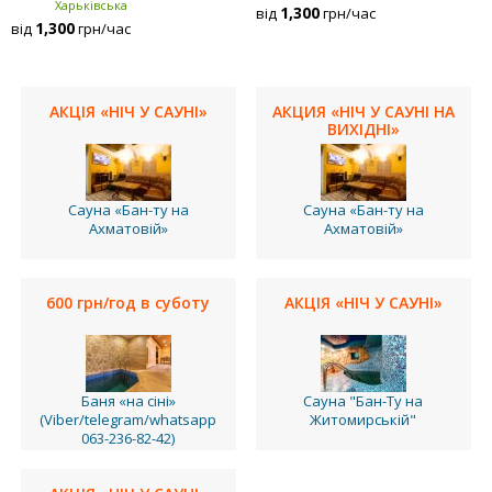
Харьківська
1,300
від
грн/час
1,300
від
грн/час
АКЦІЯ «НІЧ У САУНІ»
АКЦИЯ «НІЧ У САУНІ НА
ВИХІДНІ»
Сауна «Бан-ту на
Сауна «Бан-ту на
Ахматовій»
Ахматовій»
600 грн/год в суботу
АКЦІЯ «НІЧ У САУНІ»
Баня «на сіні»
Сауна "Бан-Ту на
(Viber/telegram/whatsapp
Житомирській"
063-236-82-42)