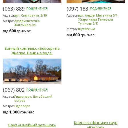
(063) 889-6200
(097) 183-9184
Адреса:
вул. Симиренка, 2/19
Адреса:
вул. Андрія Мельника 5/1
(Стара назва Генерала
Метро:
Академмістечко,
Тупікова 5/1)
Житомирська
Метро:
Шулявська
600
від
грн/час
600
від
грн/час
Банный комплекс «Боксер» на
Днепре. Бани на воде.
(067) 802-6898
Адреса:
Гидропарк, Долобецкий
остров
Метро:
Гідропарк
1,300
від
грн/час
Комплекс фінських саун
Баня «Сімейний затишок»
«Южбор»