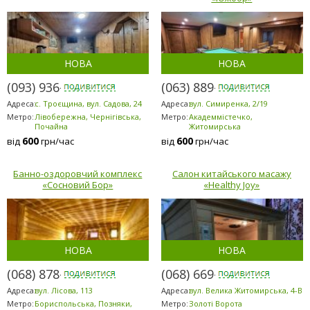
НОВА
НОВА
(093) 936-7869
(063) 889-6200
Адреса:
с. Троєщина, вул. Садова, 24
Адреса:
вул. Симиренка, 2/19
Метро:
Лівобережна, Чернігівська,
Метро:
Академмістечко,
Почайна
Житомирська
600
600
від
грн/час
від
грн/час
Банно-оздоровчий комплекс
Салон китайського масажу
«Сосновий Бор»
«Healthy Joy»
НОВА
НОВА
(068) 878-5953
(068) 669-7071
Адреса:
вул. Лісова, 113
Адреса:
вул. Велика Житомирська, 4-В
Метро:
Бориспольська, Позняки,
Метро:
Золоті Ворота