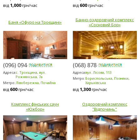
1,000
600
від
грн/час
від
грн/час
Банно-оздоровчий комплекс
Баня «Офуро на Троєщині»
«Сосновий Бор»
(096) 094-5294
(068) 878-5953
Адреса:
с. Троєщина, вул.
Адреса:
вул. Лісова, 113
Рожнянська, 7а
Метро:
Бориспольська, Позняки,
Метро:
Лівобережна, Почайна
Харьківська
600
1,300
від
грн/час
від
грн/час
Комплекс фінських саун
Оздоровчий комплекс
«Южбор»
"Відпочинь"