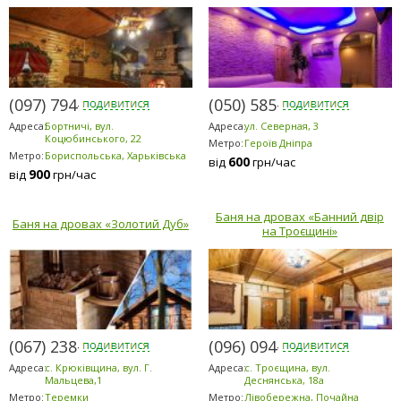
(097) 794-2303
(050) 585-1371
Адреса:
Бортничі, вул.
Адреса:
ул. Северная, 3
Коцюбинського, 22
Метро:
Героїв Дніпра
Метро:
Бориспольська, Харьківська
600
від
грн/час
900
від
грн/час
Баня на дровах «Банний двір
Баня на дровах «Золотий Дуб»
на Троєщині»
(067) 238-8080
(096) 094-5294
Адреса:
с. Крюківщина, вул. Г.
Адреса:
с. Троєщина, вул.
Мальцева,1
Деснянська, 18а
Метро:
Теремки
Метро:
Лівобережна, Почайна