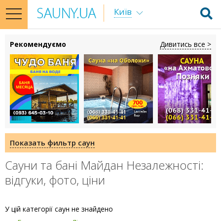
Київ
toggle
navigation
Рекомендуємо
Дивитись все >
Показать фильтр саун
Сауни та бані Майдан Незалежності:
відгуки, фото, ціни
У цій категорії саун не знайдено