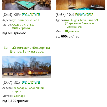
(063) 889-6200
(097) 183-9184
Адреса:
вул. Симиренка, 2/19
Адреса:
вул. Андрія Мельника 5/1
(Стара назва Генерала
Метро:
Академмістечко,
Тупікова 5/1)
Житомирська
Метро:
Шулявська
600
від
грн/час
600
від
грн/час
Банный комплекс «Боксер» на
Днепре. Бани на воде.
(067) 802-6898
Адреса:
Гидропарк, Долобецкий
остров
Метро:
Гідропарк
1,300
від
грн/час