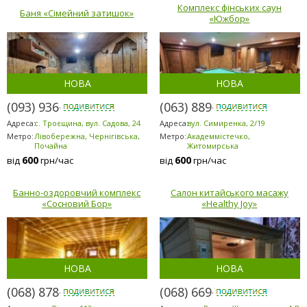
Комплекс фінських саун
Баня «Сімейний затишок»
«Южбор»
НОВА
НОВА
(093) 936-7869
(063) 889-6200
Адреса:
с. Троєщина, вул. Садова, 24
Адреса:
вул. Симиренка, 2/19
Метро:
Лівобережна, Чернігівська,
Метро:
Академмістечко,
Почайна
Житомирська
600
600
від
грн/час
від
грн/час
Банно-оздоровчий комплекс
Салон китайського масажу
«Сосновий Бор»
«Healthy Joy»
НОВА
НОВА
(068) 878-5953
(068) 669-7071