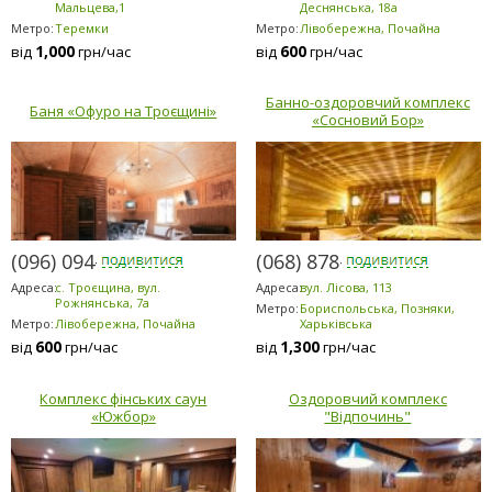
Мальцева,1
Деснянська, 18а
Метро:
Теремки
Метро:
Лівобережна, Почайна
1,000
600
від
грн/час
від
грн/час
Банно-оздоровчий комплекс
Баня «Офуро на Троєщині»
«Сосновий Бор»
(096) 094-5294
(068) 878-5953
Адреса:
с. Троєщина, вул.
Адреса:
вул. Лісова, 113
Рожнянська, 7а
Метро:
Бориспольська, Позняки,
Метро:
Лівобережна, Почайна
Харьківська
600
1,300
від
грн/час
від
грн/час
Комплекс фінських саун
Оздоровчий комплекс
«Южбор»
"Відпочинь"