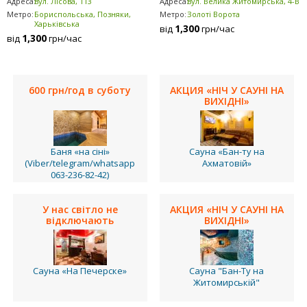
Адреса:
вул. Лісова, 113
Адреса:
вул. Велика Житомирська, 4-В
Метро:
Бориспольська, Позняки,
Метро:
Золоті Ворота
Харьківська
1,300
від
грн/час
1,300
від
грн/час
600 грн/год в суботу
АКЦИЯ «НІЧ У САУНІ НА
ВИХІДНІ»
Баня «на сіні»
Сауна «Бан-ту на
(Viber/telegram/whatsapp
Ахматовій»
063-236-82-42)
У нас світло не
АКЦИЯ «НІЧ У САУНІ НА
відключають
ВИХІДНІ»
Сауна «На Печерске»
Сауна "Бан-Ту на
Житомирській"