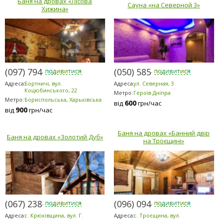
Баня на дровах «Лісова
Сауна «на Северной 3»
Хижина»
(097) 794-2303
(050) 585-1371
Адреса:
Бортничі, вул.
Адреса:
ул. Северная, 3
Коцюбинського, 22
Метро:
Героїв Дніпра
Метро:
Бориспольська, Харьківська
600
від
грн/час
900
від
грн/час
Баня на дровах «Банний двір
Баня на дровах «Золотий Дуб»
на Троєщині»
(067) 238-8080
(096) 094-5294
Адреса:
с. Крюківщина, вул. Г.
Адреса:
с. Троєщина, вул.