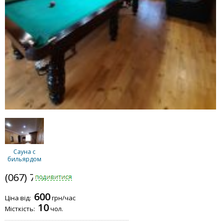
Сауна с
бильярдом
(067) 788-4944
600
Ціна від:
грн/час
10
Місткість:
чол.