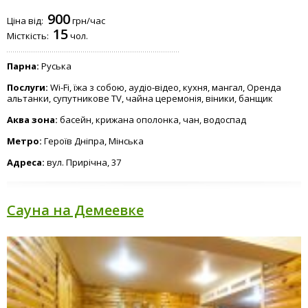
Панорама
БДБК
Купіль
Дубки
900
Ціна від:
грн/час
15
Місткість:
чол.
Парна:
Руська
Изба
Послуги:
Wi-Fi, їжа з собою, аудіо-відео, кухня, мангал, Оренда
альтанки, супутникове TV, чайна церемонія, віники, банщик
Аква зона:
басейн, крижана ополонка, чан, водоспад
Метро:
Героїв Дніпра, Мінська
Адреса:
вул. Прирічна, 37
Сауна на Демеевке