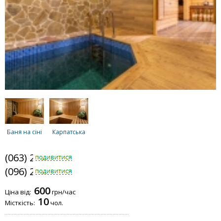
Баня на сіні
Карпатська
(063) 236-8242
(096) 208-3505
600
Ціна від:
грн/час
10
Місткість:
чол.