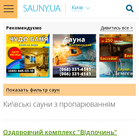
Київ
toggle
navigation
Рекомендуємо
Дивитись все >
Показать фильтр саун
Ки\вські сауни з пропарюванням
Оздоровчий комплекс "Відпочинь"