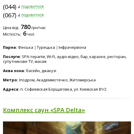
(044) 401-6480
(067) 409-5966
СПА
780
загального
Ціна від:
грн/час
користування
6
Місткість:
чол.
Парна:
Фінська
Турецька
Інфрачервона
Послуги:
SPA-терапія, Wi-Fi, аудіо-відео, бар, караоке, ресторан,
супутникове TV, масаж
Аква зона:
басейн, джакузі
Метро:
Іподром, Академмістечко, Житомирська
Адреса:
п. Софиевская Борщаговка, ул. Киевская 81/2
Комплекс саун «SPA Delta»