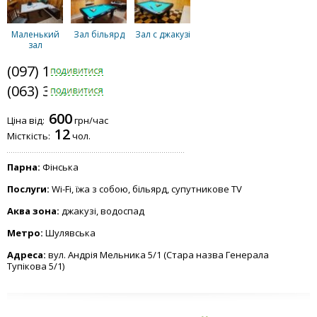
Маленький
Зал більярд
Зал с джакузі
зал
(097) 183-9184
(063) 379-8109
600
Ціна від:
грн/час
12
Місткість:
чол.
Парна:
Фінська
Послуги:
Wi-Fi, їжа з собою, більярд, супутникове TV
Аква зона:
джакузі, водоспад
Метро:
Шулявська
Адреса:
вул. Андрія Мельника 5/1 (Стара назва Генерала
Тупікова 5/1)