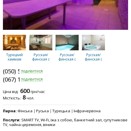
Турецкий
Русская/
Русская/
Русская/
хаммам
финская с
финская с
финская с
бассейном 2
бассейном
джакузи №2
комнаты
(050) 585-1371
отдыха
(067) 159-3443
Русская/
Маленькая
Общие
600
финская с
сауна
Ціна від:
грн/час
джакузи №1
8
Місткість:
чол.
Парна:
Фінська
Руська
Турецька
Інфрачервона
Послуги:
SMART TV, Wi-Fi, їжа з собою, банкетний зал, супутникове
TV, чайна церемонія, віники