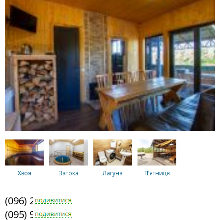
Хвоя
Затока
Лагуна
Пʼятниця
(096) 235-0035
(095) 979-2807