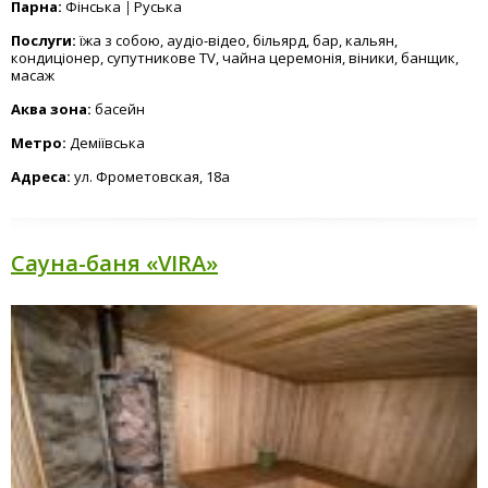
Парна:
Фінська
Руська
Послуги:
їжа з собою, аудіо-відео, більярд, бар, кальян,
кондиціонер, супутникове TV, чайна церемонія, віники, банщик,
масаж
Аква зона:
басейн
Метро:
Деміївська
Адреса:
ул. Фрометовская, 18а
Сауна-баня «VIRA»