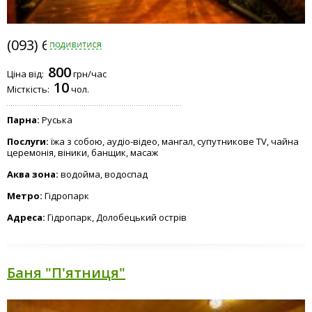
(093) 645-0310
800
Ціна від:
грн/час
10
Місткість:
чол.
Парна:
Руська
Послуги:
їжа з собою, аудіо-відео, мангал, супутникове TV, чайна
церемонія, віники, банщик, масаж
Аква зона:
водойма, водоспад
Метро:
Гідропарк
Адреса:
Гідропарк, Долобецький острів
Баня "П'ятниця"