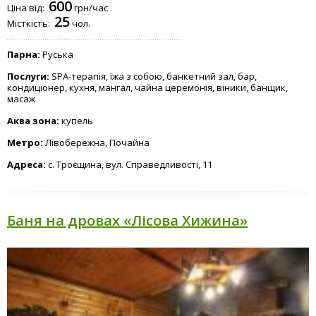
600
Ціна від:
грн/час
25
Місткість:
чол.
Парна:
Руська
Послуги:
SPA-терапія, їжа з собою, банкетний зал, бар,
кондиціонер, кухня, мангал, чайна церемонія, віники, банщик,
масаж
Аква зона:
купель
Метро:
Лівобережна, Почайна
Адреса:
с. Троєщина, вул. Справедливості, 11
Баня на дровах «Лісова Хижина»