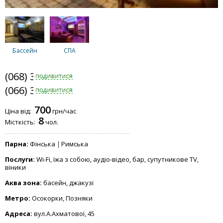
Бассейн
СПА
(068) 331-4141
(066) 331-4141
700
Ціна від:
грн/час
8
Місткість:
чол.
Парна:
Фінська
Римська
Послуги:
Wi-Fi, їжа з собою, аудіо-відео, бар, супутникове TV,
віники
Аква зона:
басейн, джакузі
Метро:
Осокорки, Позняки
Адреса:
вул.А.Ахматової, 45