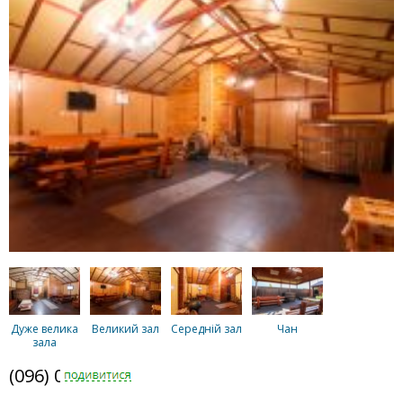
Дуже велика
Великий зал
Середній зал
Чан
зала
(096) 094-5294