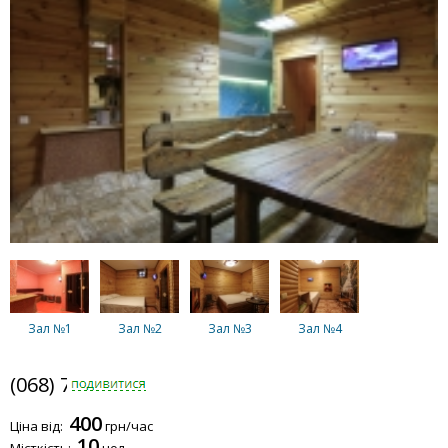
Зал №1
Зал №2
Зал №3
Зал №4
(068) 748-5868
400
Ціна від:
грн/час
Зал №5
Зал №6
10
Місткість:
чол.