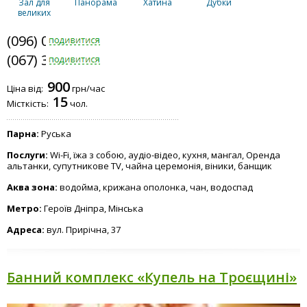
Зал для
Панорама
Хатина
Дубки
великих
компаній
(096) 011-2010
(067) 398-6810
Альтанки
Купель
Хвоя
900
Ціна від:
грн/час
15
Місткість:
чол.
Парна:
Руська
Послуги:
Wi-Fi, їжа з собою, аудіо-відео, кухня, мангал, Оренда
альтанки, супутникове TV, чайна церемонія, віники, банщик
Аква зона:
водойма, крижана ополонка, чан, водоспад
Метро:
Героїв Дніпра, Мінська
Адреса:
вул. Прирічна, 37
Банний комплекс «Купель на Троєщині»