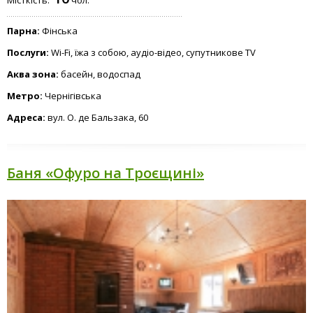
Парна:
Фінська
Послуги:
Wi-Fi, їжа з собою, аудіо-відео, супутникове TV
Аква зона:
басейн, водоспад
Метро:
Чернігівська
Адреса:
вул. О. де Бальзака, 60
Баня «Офуро на Троєщині»