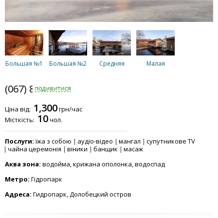
Большая №1
Большая №2
Средняя
Малая
(067) 802-6898
1,300
Ціна від:
грн/час
10
Місткість:
чол.
Послуги:
їжа з собою
аудіо-відео
мангал
супутникове TV
чайна церемонія
віники
банщик
масаж
Аква зона:
водойма, крижана ополонка, водоспад
Метро:
Гідропарк
Адреса:
Гидропарк, Долобецкий остров