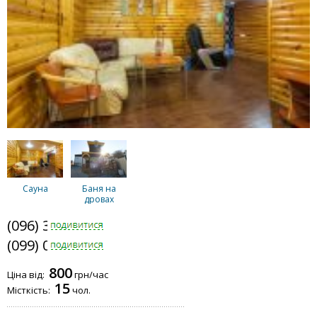
Сауна
Баня на
дровах
(096) 344-5008
(099) 033-0068
800
Ціна від:
грн/час
15
Місткість:
чол.