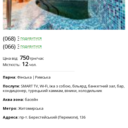
(068) 331-4141
(066) 331-4141
750
Ціна від:
грн/час
12
Місткість:
чол.
Парна:
Фінська
Римська
Послуги:
SMART TV, Wi-Fi, їжа з собою, більярд, банкетний зал, бар,
кондиціонер, турецький хаммам, віники, холодильник
Аква зона:
басейн
Метро:
Житомирська
Адреса:
пр-т. Берестейський (Перемоги), 136