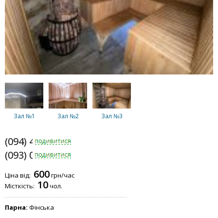
Зал №1
Зал №2
Зал №3
(094) 440-0225
(093) 026-7131
600
Ціна від:
грн/час
10
Місткість:
чол.
Парна:
Фінська