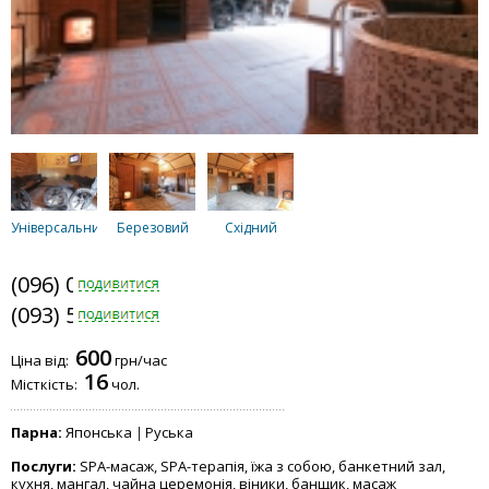
Універсальний
Березовий
Східний
(096) 094-5294
(093) 556-3754
600
Ціна від:
грн/час
16
Місткість:
чол.
Парна:
Японська
Руська
Послуги:
SPA-масаж, SPA-терапія, їжа з собою, банкетний зал,
кухня, мангал, чайна церемонія, віники, банщик, масаж