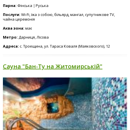
Парна:
Фінська
Руська
Послуги:
Wi-Fi, їжа з собою, більярд, мангал, супутникове TV,
чайна церемонія
Аква зона:
має
Метро:
Дарниця, Лісова
Адреса:
с. Троещина, ул. Тараса Коваля (Маяковского), 12
Сауна "Бан-Ту на Житомирській"