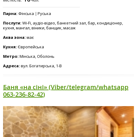
Місткість:
чол.
Парна:
Фінська
Руська
Послуги:
Wi-Fi, аудіо-відео, банкетний зал, бар, кондиціонер,
кухня, мангал, віники, банщик, масаж
Аква зона:
має
Кухня:
Європейська
Метро:
Мінська, Оболонь
Адреса:
вул. Богатирська, 1-В
Баня «на сіні» (Viber/telegram/whatsapp
063-236-82-42)