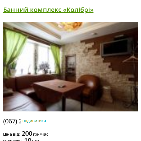
Банний комплекс «Колібрі»
(067) 255-0777
200
Ціна від:
грн/час
10