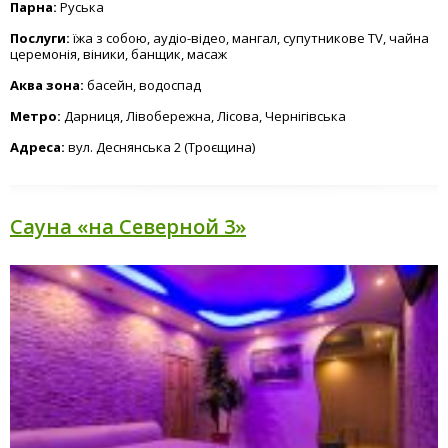
Парна:
Руська
Послуги:
їжа з собою, аудіо-відео, мангал, супутникове TV, чайна
церемонія, віники, банщик, масаж
Аква зона:
басейн, водоспад
Метро:
Дарниця, Лівобережна, Лісова, Чернігівська
Адреса:
вул. Деснянська 2 (Троєщина)
Сауна «на Северной 3»