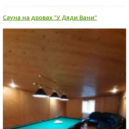
Сауна на дровах "У Дяди Вани"