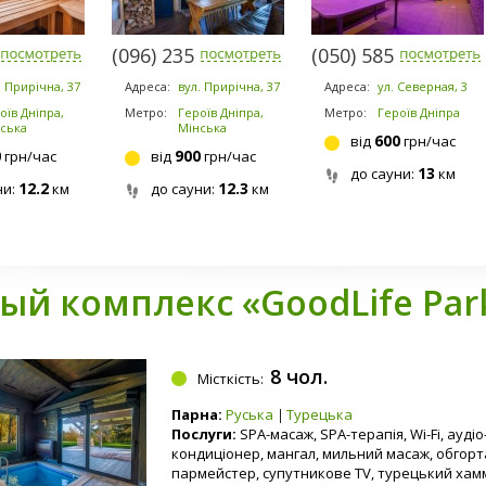
-2010
(096) 235-0035
(050) 585-1371
. Прирічна, 37
Адреса:
вул. Прирічна, 37
Адреса:
ул. Северная, 3
оїв Дніпра,
Метро:
Героїв Дніпра,
Метро:
Героїв Дніпра
ська
Мінська
600
від
грн/час
0
900
грн/час
від
грн/час
13
до сауни:
км
12.2
12.3
ни:
км
до сауни:
км
ый комплекс «GoodLife Par
8 чол.
Місткість:
Парна:
Руська
Турецька
Послуги:
SPA-масаж, SPA-терапія, Wi-Fi, аудіо
кондиціонер, мангал, мильний масаж, обгорт
пармейстер, супутникове TV, турецький хам