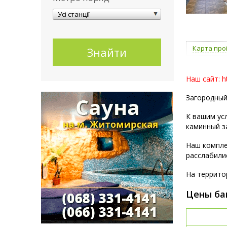
Усі станції
Карта про
Наш сайт: ht
Загородный
К вашим ус
каминный з
Наш компле
расслабили
На террито
Цены ба