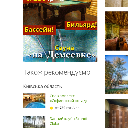
Також рекомендуємо
Київська область
Спа комплекс
«Софиевский посад»
от
780
грн/час
Банний клуб «Scandi
Club»