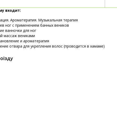
му входит:
ация. Ароматерапия. Музыкальная терапия
ев ног с применением банных веников
ие ванночки для ног
й массаж вениками
ановление и ароматерапия
ение отвара для укрепления волос (проводится в хамаме)
оїзду