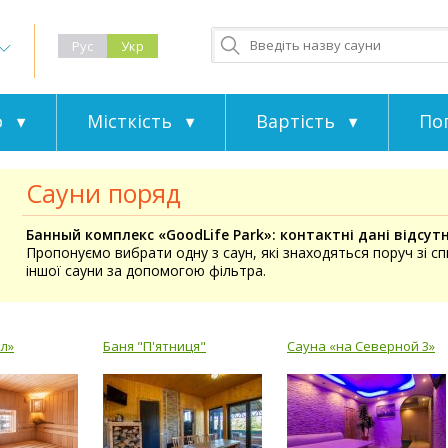
Рус
Укр
о
Місткість
Вартість
По
Сауни поряд
Банный комплекс «GoodLife Park»: контактні дані відсутн
Пропонуємо вибрати одну з саун, які знаходяться поруч зі с
іншої сауни за допомогою фільтра.
л»
Баня "П'ятниця"
Сауна «на Северной 3»