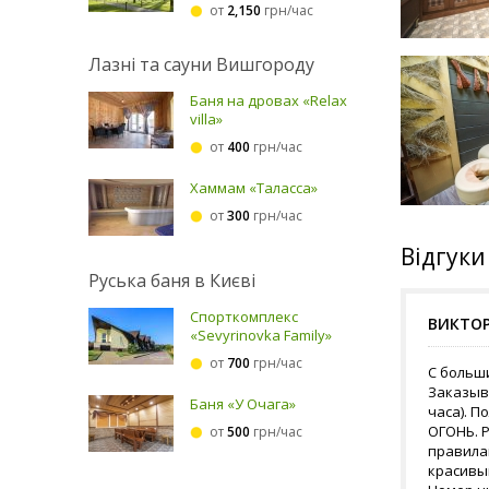
от
2,150
грн/час
Лазні та сауни Вишгороду
Баня на дровах «Relax
villa»
от
400
грн/час
Хаммам «Таласса»
от
300
грн/час
Відгуки
Руська баня в Києві
Спорткомплекс
ВИКТО
«Sevyrinovka Family»
от
700
грн/час
С больш
Заказыв
Баня «У Очага»
часа). П
ОГОНЬ. 
от
500
грн/час
правилам
красивым