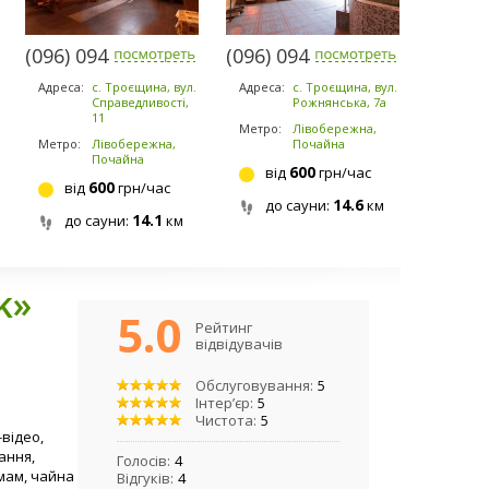
(096) 094-5294
(096) 094-5294
Адреса:
с. Троєщина, вул.
Адреса:
с. Троєщина, вул.
Справедливості,
Рожнянська, 7а
11
Метро:
Лівобережна,
Метро:
Лівобережна,
Почайна
Почайна
600
від
грн/час
600
від
грн/час
14.6
до сауни:
км
14.1
до сауни:
км
k»
5.0
Рейтинг
відвідувачів
Обслуговування:
5
Інтер’єр:
5
Чистота:
5
-відео,
ання,
Голосів:
4
мам, чайна
Відгуків:
4