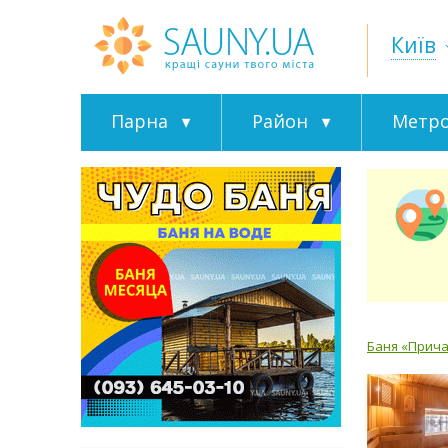
Київ
Парна
Район
Метр
Баня «Прича