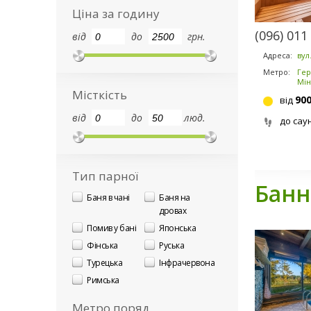
Ціна за годину
(096) 011
від
до
грн.
Адреса:
вул
Метро:
Гер
Мін
Місткість
90
від
від
до
люд.
до сау
Тип парної
Банн
Баня в чані
Баня на
дровах
Помив у бані
Японська
Фінська
Руська
Турецька
Інфрачервона
Римська
Метро поряд