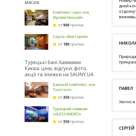
Номер ч
масаж
дней кон
отдохну
Комплекс саун «на
вежливы
Фрометівській»
от
900
грн/час
Сауна «Виктория»
НИКОЛ
от
180
грн/час
Природа 
Турецькі бані Хаммами
прекрас
Києва: ціни, відгуки, фото,
акції та знижки на SAUNY.UA
Банный комплекс «на
ПАВЕЛ
Толстого»
от
350
грн/час
Уютно и 
Турецкий хаммам
«ALESSANDRO»
от
350
грн/час
СЕРГЕЙ