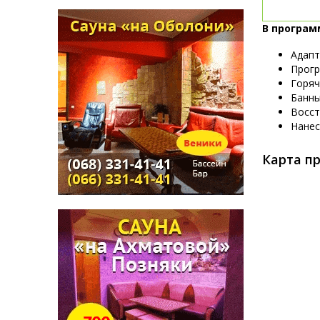
В програм
Адапт
Прогр
Горяч
Банны
Восст
Нанес
Карта пр