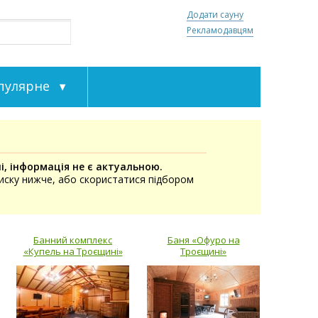
Додати сауну
Рекламодавцям
пулярне
і, інформація не є актуальною.
писку нижче, або скористатися підбором
Банний комплекс
Баня «Офуро на
«Купель на Троєщині»
Троєщині»