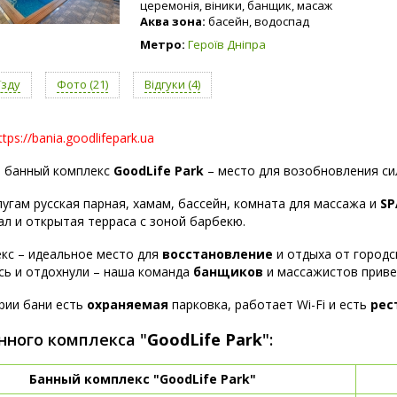
церемонія, віники, банщик, масаж
Аква зона:
басейн, водоспад
Метро:
Героїв Дніпра
їзду
Фото (21)
Відгуки (4)
tps://bania.goodlifepark.ua
 банный комплекс
GoodLife Park
– место для возобновления сил
лугам русская парная, хамам, бассейн, комната для массажа и
SP
ал и открытая терраса с зоной барбекю.
кс – идеальное место для
восстановление
и отдыха от городс
сь и отдохнули – наша команда
банщиков
и массажистов приве
рии бани есть
охраняемая
парковка, работает Wi-Fi и есть
рес
нного комплекса "
GoodLife Park
":
Банный комплекс "GoodLife Park"