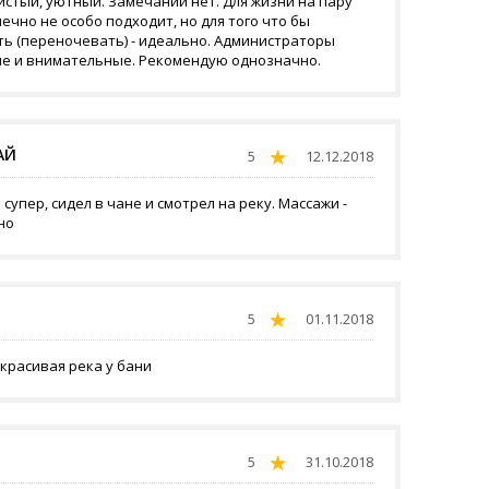
истый, уютный. Замечаний нет. Для жизни на пару
ечно не особо подходит, но для того что бы
ть (переночевать) - идеально. Администраторы
е и внимательные. Рекомендую однозначно.
АЙ
5
12.12.2018
супер, сидел в чане и смотрел на реку. Массажи -
но
5
01.11.2018
красивая река у бани
5
31.10.2018