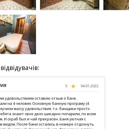
 відвідувачів:
РИЯ
5
04.01.2022
им удовольствием оставлю отзыв о бане.
али на 4 человек Основную банную програму (4
олучили массу удовольствия. т.к. банщики просто
Ребята знают свое дело шикарно попарили, по всем
. И скраб был и чай прекрасен. Баня уютная с
 видом. После бани остались в номере отдохнуть.