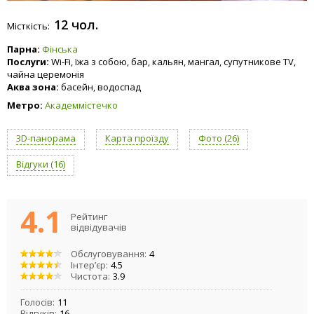
12 чол.
Місткість:
Парна:
Фінська
Послуги:
Wi-Fi, їжа з собою, бар, кальян, мангал, супутникове TV,
чайна церемонія
Аква зона:
басейн, водоспад
Метро:
Академмістечко
3D-панорама
Карта проїзду
Фото (26)
Відгуки (16)
4.1
Рейтинг
відвідувачів
Обслуговування:
4
Інтер’єр:
4.5
Чистота:
3.9
Голосів:
11
Відгуків:
16