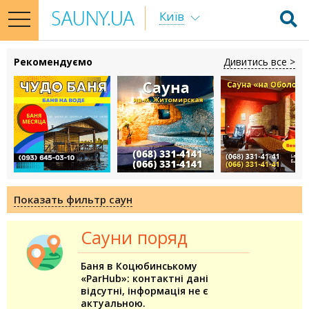
Київ
toggle
navigation
Рекомендуємо
Дивитись все >
Показать фильтр саун
Сауни поряд
Баня в Коцюбинському
«ParHub»: контактні дані
відсутні, інформація не є
актуальною.