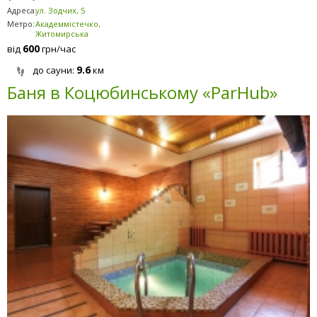
Адреса:
ул. Зодчих, 5
Метро:
Академмістечко,
Житомирська
600
від
грн/час
9.6
до сауни:
км
Баня в Коцюбинському «ParHub»