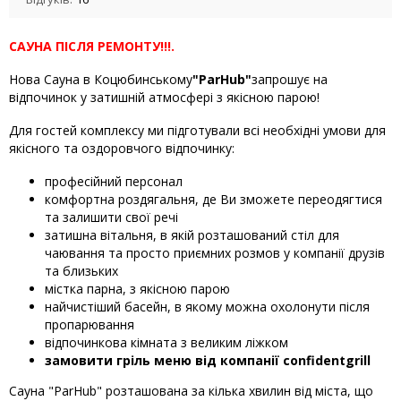
САУНА ПІСЛЯ РЕМОНТУ!!!.
Нова Сауна в Коцюбинському
"ParHub"
запрошує на
відпочинок у затишній атмосфері з якісною парою!
Для гостей комплексу ми підготували всі необхідні умови для
якісного та оздоровчого відпочинку:
професійний персонал
комфортна роздягальня, де Ви зможете переодягтися
та залишити свої речі
затишна вітальня, в якій розташований стіл для
чаювання та просто приємних розмов у компанії друзів
та близьких
містка парна, з якісною парою
найчистіший басейн, в якому можна охолонути після
пропарювання
відпочинкова кімната з великим ліжком
замовити гріль меню від компанії confidentgrill
Сауна "ParHub" розташована за кілька хвилин від міста, що