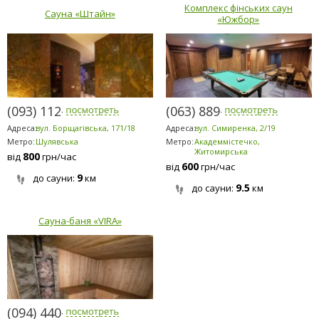
Комплекс фінських саун
Сауна «Штайн»
«Южбор»
(093) 112-1123
(063) 889-6200
Адреса:
вул. Борщагівська, 171/18
Адреса:
вул. Симиренка, 2/19
Метро:
Шулявська
Метро:
Академмістечко,
Житомирська
800
від
грн/час
600
від
грн/час
9
до сауни:
км
9.5
до сауни:
км
Сауна-баня «VIRA»
(094) 440-0225