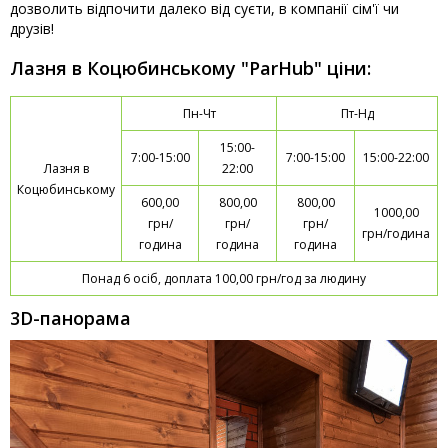
дозволить відпочити далеко від суєти, в компанії сім'ї чи
друзів!
Лазня в Коцюбинському "ParHub" ціни:
Пн-Чт
Пт-Нд
15:00-
7:00-15:00
7:00-15:00
15:00-22:00
Лазня в
22:00
Коцюбинському
600,00
800,00
800,00
1000,00
грн/
грн/
грн/
грн/година
година
година
година
Понад 6 осіб, доплата 100,00 грн/год за людину
3D-панорама