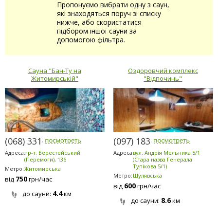
Пропонуємо вибрати одну з саун,
які знаходяться поруч зі списку
нижче, або скористатися
підбором іншої сауни за
допомогою фільтра.
Сауна "Бан-Ту на
Оздоровчий комплекс
Житомирській"
"Відпочинь"
(068) 331-4141
(097) 183-9184
Адреса:
пр-т. Берестейський
Адреса:
вул. Андрія Мельника 5/1
(Перемоги), 136
(Стара назва Генерала
Тупікова 5/1)
Метро:
Житомирська
Метро:
Шулявська
750
від
грн/час
600
від
грн/час
4.4
до сауни:
км
8.6
до сауни:
км