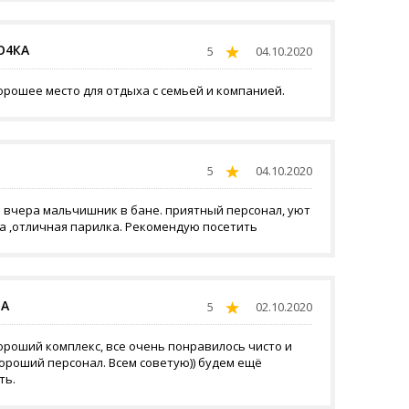
О4КА
5
04.10.2020
орошее место для отдыха с семьей и компанией.
5
04.10.2020
 вчера мальчишник в бане. приятный персонал, уют
та ,отличная парилка. Рекомендую посетить
НА
5
02.10.2020
ороший комплекс, все очень понравилось чисто и
хороший персонал. Всем советую)) будем ещё
ть.