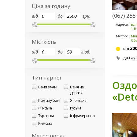
Ціна за годину
(067) 255
від
до
грн.
Адреса:
вул
1-В
Метро:
Мін
Об
Місткість
20
від
від
до
люд.
до сау
Тип парної
Оздо
Баня в чані
Баня на
дровах
«Det
Помив у бані
Японська
Фінська
Руська
Турецька
Інфрачервона
Римська
Метро поряд