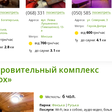
-0777
(068) 331-4141
(050) 585-1371
. Богатирська,
Адреса:
вул. Левка
Адреса:
ул. Северная, 3
Лукьяненко
Метро:
Героїв Дніпра
(Тимошенко), 13-
ська,
а
600
від
грн/час
олонь
Метро:
Мінська
0
грн/час
4.1
до сауни:
км
700
від
грн/час
2.8
ни:
км
3.1
до сауни:
км
ровительный комплекс
ox»
6 чол.
Місткість:
Парна:
Фінська
Руська
Послуги:
Wi-Fi, їжа з собою, аудіо-відео, біль