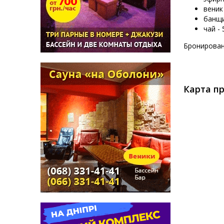
веник 
банщи
чай - 
Бронирован
Карта пр