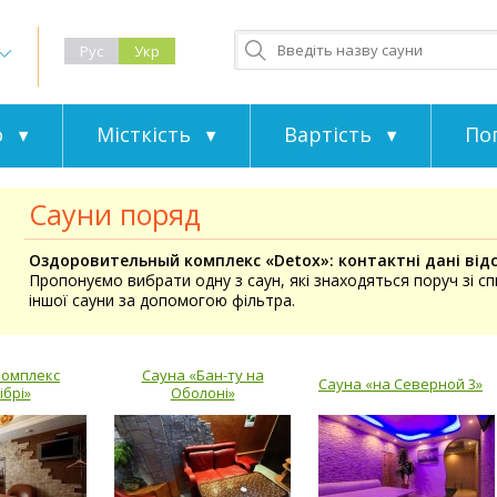
Рус
Укр
о
Місткість
Вартість
По
Сауни поряд
Оздоровительный комплекс «Detox»: контактні дані відс
Пропонуємо вибрати одну з саун, які знаходяться поруч зі с
іншої сауни за допомогою фільтра.
комплекс
Сауна «Бан-ту на
Сауна «на Северной 3»
ібрі»
Оболоні»