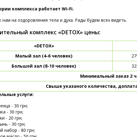
ории комплекса работает Wi-Fi.
 нам на оздоровления тела и духа. Рады будем всех видеть.
ительный комплекс «DETOX» цены:
«DETOX»
Малый зал (4-6 человек)
27
Большой зал (8-10 человек)
32
Минимальный заказ 2 ч
Свыше указаного количества, доплата
льные услуги:
енца - 30 грн;
ка - 30 грн;
и - 20 грн;
ынь - 30 грн;
й набор - 80 грн;
ое масло - 50 грн;