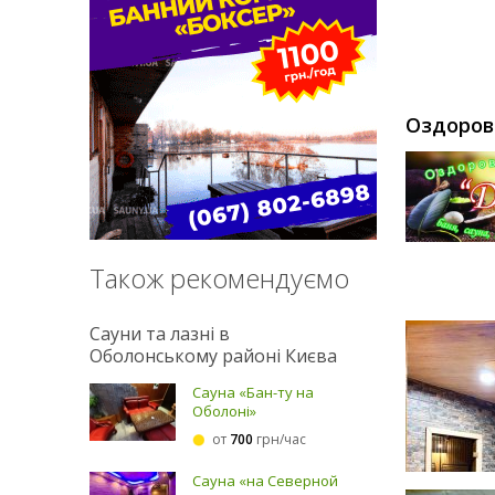
Оздоров
Також рекомендуємо
Сауни та лазні в
Оболонському районі Києва
Сауна «Бан-ту на
Оболоні»
от
700
грн/час
Сауна «на Северной