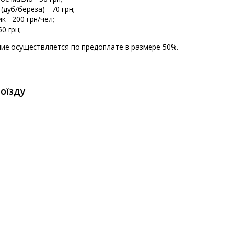
(дуб/береза) - 70 грн;
к - 200 грн/чел;
50 грн;
ие осуществляется по предоплате в размере 50%.
оїзду