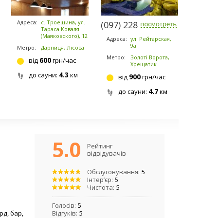
Адреса:
с. Троещина, ул.
(097) 228-2232
Тараса Коваля
(Маяковского), 12
Адреса:
ул. Рейтарская,
9а
Метро:
Дарниця, Лісова
Метро:
Золоті Ворота,
600
від
грн/час
Хрещатик
4.3
до сауни:
км
900
від
грн/час
4.7
до сауни:
км
5.0
Рейтинг
відвідувачів
Обслуговування:
5
Інтер’єр:
5
Чистота:
5
Голосів:
5
ярд, бар,
Відгуків:
5