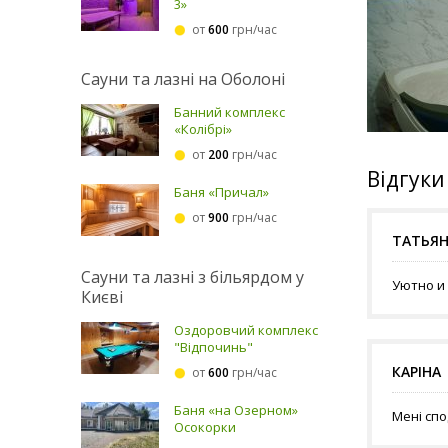
3»
от
600
грн/час
Сауни та лазні на Оболоні
Банний комплекс
«Колібрі»
от
200
грн/час
Відгуки
Баня «Причал»
от
900
грн/час
ТАТЬЯ
Сауни та лазні з більярдом у
Уютно и
Києві
Оздоровчий комплекс
"Відпочинь"
КАРІНА
от
600
грн/час
Баня «на Озерном»
Мені спо
Осокорки