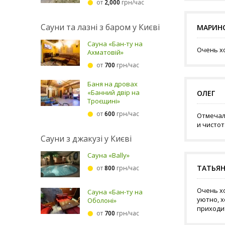
от
2,000
грн/час
Сауни та лазні з баром у Києві
МАРИН
Сауна «Бан-ту на
Очень х
Ахматовій»
от
700
грн/час
Баня на дровах
«Банний двір на
ОЛЕГ
Троєщині»
от
600
грн/час
Отмечал
и чисто
Сауни з джакузі у Києві
Сауна «Bally»
ТАТЬЯ
от
800
грн/час
Очень х
Сауна «Бан-ту на
уютно, 
Оболоні»
приходи
от
700
грн/час