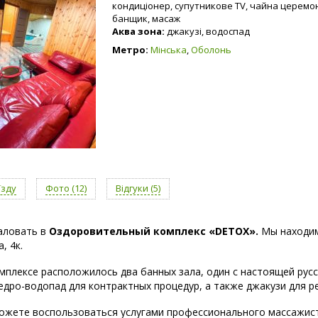
кондиціонер, супутникове TV, чайна церемоні
банщик, масаж
Аква зона:
джакузі, водоспад
Метро:
Мінська
,
Оболонь
їзду
Фото (12)
Відгуки (5)
аловать в
Оздоровительный комплекс «DETOX».
Мы находим
, 4к.
мплексе расположилось два банных зала, один с настоящей русс
едро-водопад для контрактных процедур, а также джакузи для ре
можете воспользоваться услугами профессионального массажист