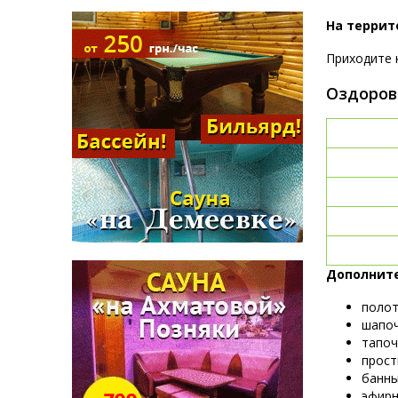
На террит
Приходите к
Оздоров
Дополните
полот
шапоч
тапочк
прост
банны
эфирн