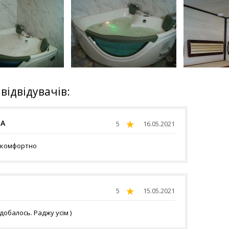
 відвідувачів:
НА
5
16.05.2021
 комфортно
5
15.05.2021
добалось. Раджу усім )