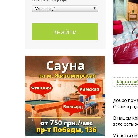
Усі станції
Карта про
Добро пож
Сталинграда
В нашем ко
зале есть в
У нас вы с