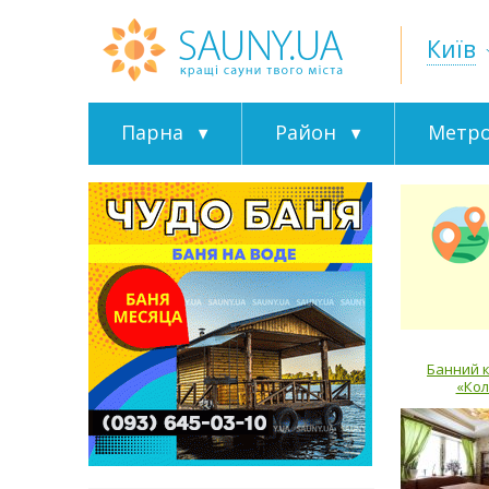
Київ
Парна
Район
Метр
Банний 
«Кол