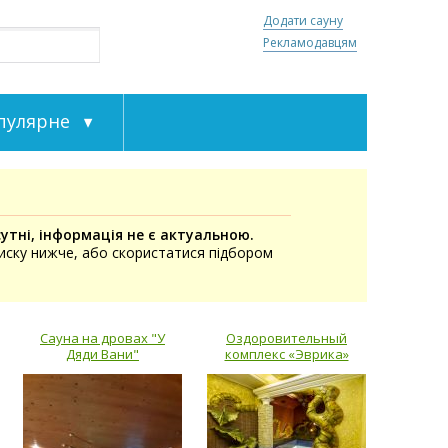
Додати сауну
Рекламодавцям
пулярне
утні, інформація не є актуальною.
писку нижче, або скористатися підбором
Сауна на дровах "У
Оздоровительный
Дяди Вани"
комплекс «Эврика»