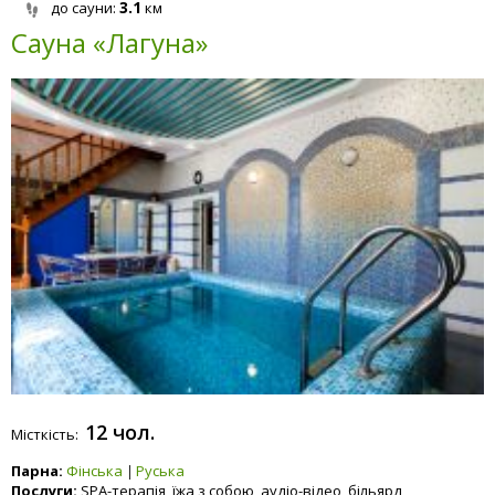
3.1
до сауни:
км
Сауна «Лагуна»
12 чол.
Місткість:
Парна:
Фінська
Руська
Послуги:
SPA-терапія, їжа з собою, аудіо-відео, більярд,