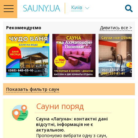
Київ
toggle
navigation
Рекомендуємо
Дивитись все >
Показать фильтр саун
Сауни поряд
Сауна «Лагуна»: контактні дані
відсутні, інформація не є
актуальною.
Пропонуємо вибрати одну з саун,