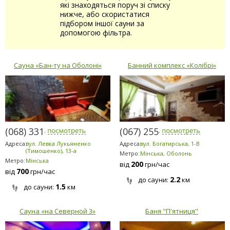
які знаходяться поруч зі списку
нижче, або скористатися
підбором іншої сауни за
допомогою фільтра.
Сауна «Бан-ту на Оболоні»
Банний комплекс «Колібрі»
(068) 331-4141
(067) 255-0777
Адреса:
вул. Левка Лукьяненко
Адреса:
вул. Богатирська, 1-В
(Тимошенко), 13-а
Метро:
Мінська, Оболонь
Метро:
Мінська
200
від
грн/час
700
від
грн/час
2.2
до сауни:
км
1.5
до сауни:
км
Сауна «на Северной 3»
Баня "П'ятниця"