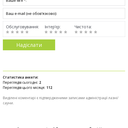
Обслуговування:
Інтер’єр:
Чистота:
Статистика анкети:
Переглядів сьогодні:
2
Переглядів цього місяця:
112
Виділені коментарі є підтвердженими записами адміністрації лазні/
сауни.