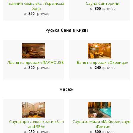
Банний комплекс «Українські
Сауна Санторини
бані»
от
800
грн/час
от
350
грн/час
Руська баня в Києві
Лазня на дровах «ПАР HOUSE»
Баня на дровах «Околица»
от
300
грн/час
от
240
грн/час
масаж
Сауна при салоні краси «Slim
Сауна-хаммам «Майори», сауна
and SPA»
«Гаити»
от
250
грн/час
от
800
грн/час