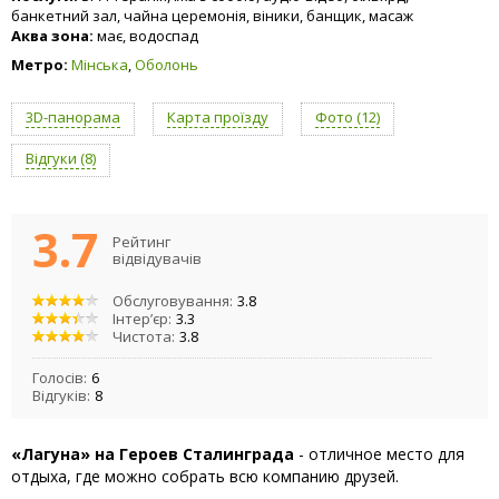
банкетний зал, чайна церемонія, віники, банщик, масаж
Аква зона:
має, водоспад
Метро:
Мінська
,
Оболонь
3D-панорама
Карта проїзду
Фото (12)
Відгуки (8)
3.7
Рейтинг
відвідувачів
Обслуговування:
3.8
Інтер’єр:
3.3
Чистота:
3.8
Голосів:
6
Відгуків:
8
«Лагуна» на Героев Сталинграда
- отличное место для
отдыха, где можно собрать всю компанию друзей.