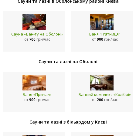
Сауни та лазні в Оболонському районі Києва
Сауна «Бан-ту на Оболоні»
Баня "П'ятниця"
от
700
грн/час
от
900
грн/час
Сауни та лазні на Оболоні
Баня «Причал»
Банний комплекс «Колібрі»
от
900
грн/час
от
200
грн/час
Сауни та лазні з більярдом у Києві