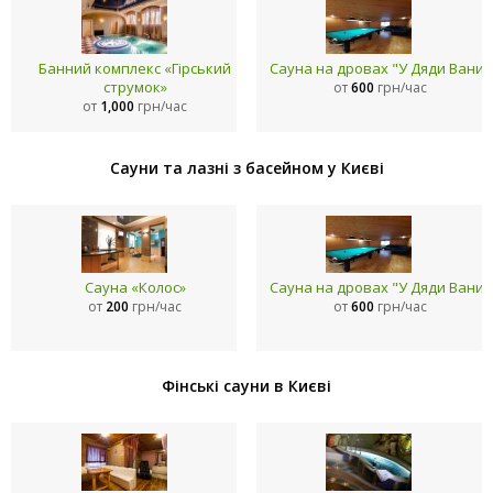
Банний комплекс «Гірський
Сауна на дровах "У Дяди Вани"
струмок»
от
600
грн/час
от
1,000
грн/час
Сауни та лазні з басейном у Києві
Сауна «Колос»
Сауна на дровах "У Дяди Вани"
от
200
грн/час
от
600
грн/час
Фінські сауни в Києві