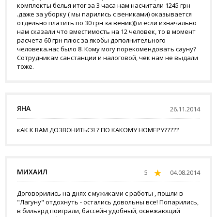
комплекты белья итог за 3 часа нам насчитали 1245 грн
.даже за уборку ( мы парились с вениками) оказывается
отдельно платить по 30 грн за веник))) и если изначально
нам сказали что вместимость на 12 человек, то в момент
расчета 60 грн плюс за якобы дополнительного
человека.нас было 8. Кому могу порекомендовать сауну?
Сотрудникам санстанции и налоговой, чек нам не выдали
тоже.
ЯНА
26.11.2014
кАК К ВАМ ДОЗВОНИТЬСЯ ? ПО КАКОМУ НОМЕРУ?????
МИХАИЛ
5
04.08.2014
Договорились на днях с мужиками с работы , пошли в
"Лагуну" отдохнуть - остались довольны все! Попарились,
в бильярд поиграли, бассейн удобный, освежающий