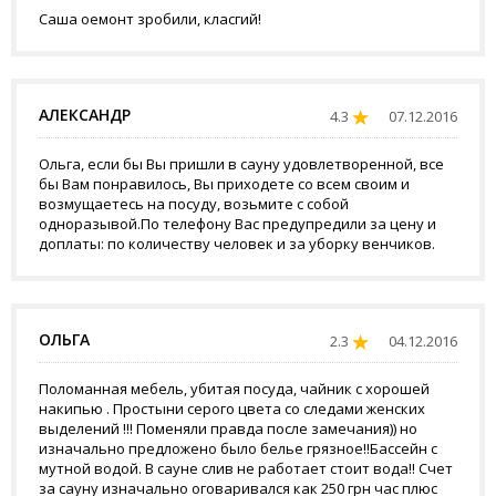
Саша оемонт зробили, класгий!
АЛЕКСАНДР
4.3
07.12.2016
Ольга, если бы Вы пришли в сауну удовлетворенной, все
бы Вам понравилось, Вы приходете со всем своим и
возмущаетесь на посуду, возьмите с собой
одноразывой.По телефону Вас предупредили за цену и
доплаты: по количеству человек и за уборку венчиков.
ОЛЬГА
2.3
04.12.2016
Поломанная мебель, убитая посуда, чайник с хорошей
накипью . Простыни серого цвета со следами женских
выделений !!! Поменяли правда после замечания)) но
изначально предложено было белье грязное!!Бассейн с
мутной водой. В сауне слив не работает стоит вода!! Счет
за сауну изначально оговаривался как 250 грн час плюс