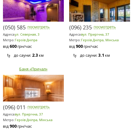
(050) 585-1371
(096) 235-0035
Адреса:
ул. Северная, 3
Адреса:
вул. Прирічна, 37
Метро:
Героїв Дніпра
Метро:
Героїв Дніпра, Мінська
600
900
від
грн/час
від
грн/час
2.3
3.1
до сауни:
км
до сауни:
км
Баня «Причал»
(096) 011-2010
Адреса:
вул. Прирічна, 37
Метро:
Героїв Дніпра, Мінська
900
від
грн/час