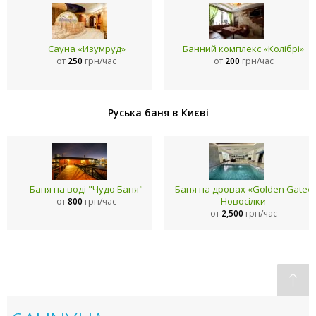
Сауна «Изумруд»
Банний комплекс «Колібрі»
от
250
грн/час
от
200
грн/час
Руська баня в Києві
Баня на воді "Чудо Баня"
Баня на дровах «Golden Gate»
Новосілки
от
800
грн/час
от
2,500
грн/час