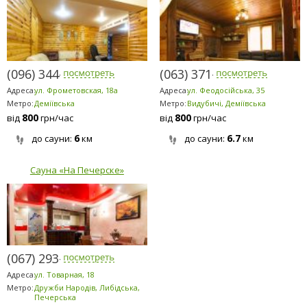
(096) 344-5008
(063) 371-8088
Адреса:
ул. Фрометовская, 18а
Адреса:
ул. Феодосійська, 35
Метро:
Деміївська
Метро:
Видубичі, Деміївська
800
800
від
грн/час
від
грн/час
6
6.7
до сауни:
км
до сауни:
км
Сауна «На Печерске»
(067) 293-4603
Адреса:
ул. Товарная, 18
Метро:
Дружби Народів, Либідська,
Печерська