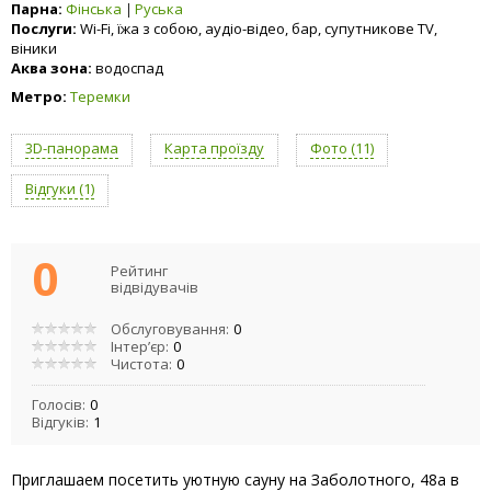
Парна:
Фінська
Руська
Послуги:
Wi-Fi, їжа з собою, аудіо-відео, бар, супутникове TV,
віники
Аква зона:
водоспад
Метро:
Теремки
3D-панорама
Карта проїзду
Фото (11)
Відгуки (1)
0
Рейтинг
відвідувачів
Обслуговування:
0
Інтер’єр:
0
Чистота:
0
Голосів:
0
Відгуків:
1
Приглашаем посетить уютную сауну на Заболотного, 48а в