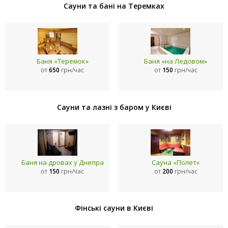
Сауни та бані на Теремках
Баня «Теремок»
Баня «на Ледовом»
от
650
грн/час
от
150
грн/час
Сауни та лазні з баром у Києві
Баня на дровах у Днепра
Сауна «Полет»
от
150
грн/час
от
200
грн/час
Фінські сауни в Києві