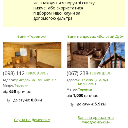
які знаходяться поруч зі списку
нижче, або скористатися
підбором іншої сауни за
допомогою фільтра.
Баня «Теремок»
Баня на дровах «Золотий Дуб»
(098) 112-1915
(067) 238-8080
Адреса:
пр.Академіка Глушкова 31а
Адреса:
с. Крюківщина, вул. Г.
Мальцева,1
Метро:
Теремки
Метро:
Теремки
650
від
грн/час
1,000
від
грн/час
0.8
до сауни:
км
5.9
до сауни:
км
Баня на дровах «на
Сауна на Демеевке
Феодосійській»