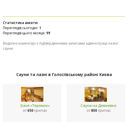
Статистика анкети:
Переглядів сьогодні:
1
Переглядів цього місяця:
99
Виділені коментарі є підтвердженими записами адміністрації лазні/
сауни.
Сауни та лазні в Голосіївському районі Києва
Баня «Теремок»
Сауна на Демеевке
от
650
грн/час
от
800
грн/час