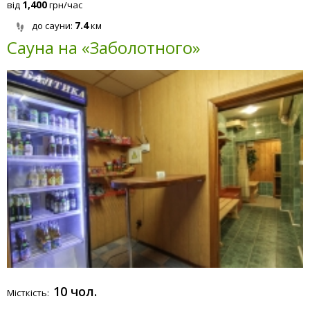
1,400
від
грн/час
7.4
до сауни:
км
Сауна на «Заболотного»
10 чол.
Місткість: