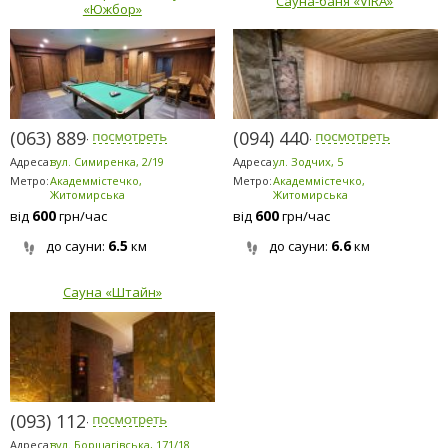
Сауна-баня «VIRA»
«Южбор»
(063) 889-6200
(094) 440-0225
Адреса:
вул. Симиренка, 2/19
Адреса:
ул. Зодчих, 5
Метро:
Академмістечко,
Метро:
Академмістечко,
Житомирська
Житомирська
600
600
від
грн/час
від
грн/час
6.5
6.6
до сауни:
км
до сауни:
км
Сауна «Штайн»
(093) 112-1123
Адреса:
вул. Борщагівська, 171/18