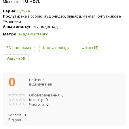
10 чол.
Місткість:
Парна:
Руська
Послуги:
їжа з собою, аудіо-відео, більярд, мангал, супутникове
TV, віники
Аква зона:
купель, водоспад
Метро:
Академмістечко
3D-панорама
Карта проїзду
Фото (15)
Відгуки (4)
0
Рейтинг
відвідувачів
Обслуговування:
0
Інтер’єр:
0
Чистота:
0
Голосів:
0
Відгуків:
4