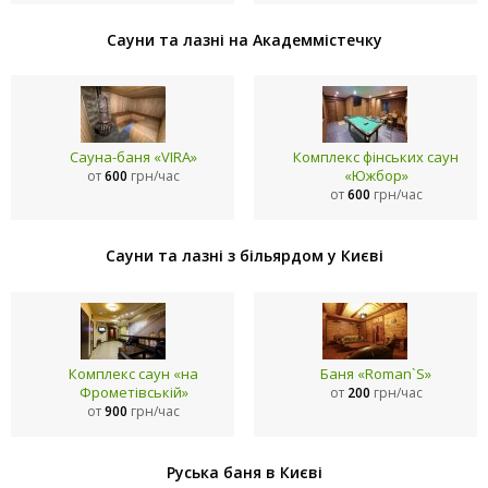
Сауни та лазні на Академмістечку
Сауна-баня «VIRA»
Комплекс фінських саун
«Южбор»
от
600
грн/час
от
600
грн/час
Сауни та лазні з більярдом у Києві
Комплекс саун «на
Баня «Roman`S»
Фрометівській»
от
200
грн/час
от
900
грн/час
Руська баня в Києві