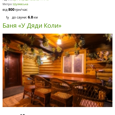
Метро:
Шулявська
800
від
грн/час
6.8
до сауни:
км
Баня «У Дяди Коли»