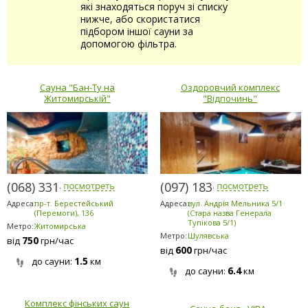
які знаходяться поруч зі списку
нижче, або скористатися
підбором іншої сауни за
допомогою фільтра.
Сауна "Бан-Ту на
Оздоровчий комплекс
Житомирській"
"Відпочинь"
(068) 331-4141
(097) 183-9184
Адреса:
пр-т. Берестейський
Адреса:
вул. Андрія Мельника 5/1
(Перемоги), 136
(Стара назва Генерала
Тупікова 5/1)
Метро:
Житомирська
Метро:
Шулявська
750
від
грн/час
600
від
грн/час
1.5
до сауни:
км
6.4
до сауни:
км
Комплекс фінських саун