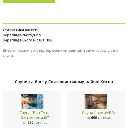
Статистика анкети:
Переглядів сьогодні:
5
Переглядів цього місяця:
106
Виділені коментарі є підтвердженими записами адміністрації лазні/
сауни.
Сауни та бані у Святошинському районі Києва
Сауна "Бан-Ту на
Сауна-баня «VIRA»
Житомирській"
от
600
грн/час
от
750
грн/час