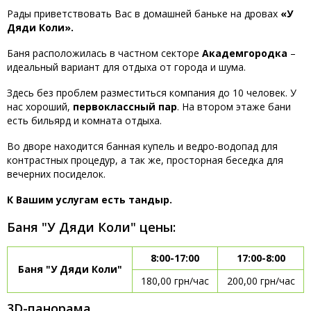
Рады приветствовать Вас в домашней баньке на дровах
«У
Дяди Коли».
Баня расположилась в частном секторе
Академгородка
–
идеальный вариант для отдыха от города и шума.
Здесь без проблем разместиться компания до 10 человек. У
нас хороший,
первоклассный пар
. На втором этаже бани
есть бильярд и комната отдыха.
Во дворе находится банная купель и ведро-водопад для
контрастных процедур, а так же, просторная беседка для
вечерних посиделок.
К Вашим услугам есть тандыр.
Баня "У Дяди Коли" цены:
8:00-17:00
17:00-8:00
Баня "У Дяди Коли"
180,00 грн/час
200,00 грн/час
3D-панорама