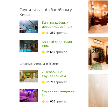
Сауни та лазні з басейном у
Києві
Баня на дубовых
дровах «Семейная»
от
250
грн/час
Банный двор «SOBI
club»
от
650
грн/час
Фінські сауни в Києві
«Silence» SPA
Сауна&Хаммам
от
700
грн/час
Сауна «на Северной
3»
от
600
грн/час