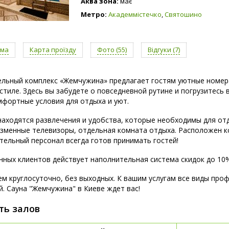
Аква зона:
має
Метро:
Академмістечко
,
Святошино
ама
Карта проїзду
Фото (55)
Відгуки (7)
льный комплекс «Жемчужина» предлагает гостям уютные номера
стиле. Здесь вы забудете о повседневной рутине и погрузитесь 
мфортные условия для отдыха и уют.
находятся развлечения и удобства, которые необходимы для отды
азменные телевизоры, отдельная комната отдыха. Расположен к
ельный персонал всегда готов принимать гостей!
нных клиентов действует наполнительная система скидок до 10
м круглосуточно, без выходных. К вашим услугам все виды профе
й. Сауна "Жемчужина" в Киеве ждет вас!
ть залов