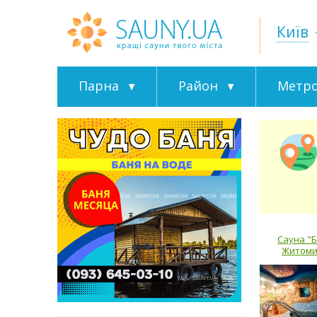
Київ
Парна
Район
Метр
Сауна "Б
Житоми