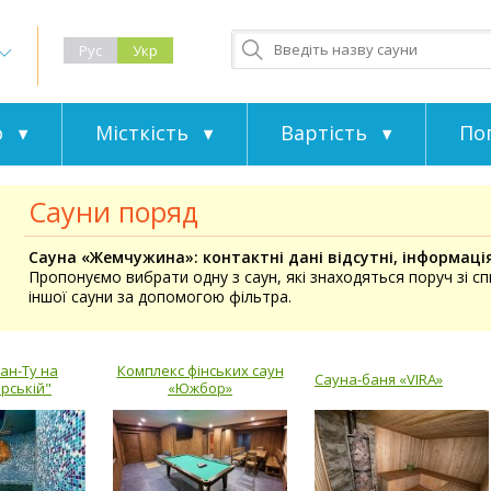
Рус
Укр
о
Місткість
Вартість
По
Сауни поряд
Сауна «Жемчужина»: контактні дані відсутні, інформаці
Пропонуємо вибрати одну з саун, які знаходяться поруч зі с
іншої сауни за допомогою фільтра.
ан-Ту на
Комплекс фінських саун
Сауна-баня «VIRA»
рській"
«Южбор»