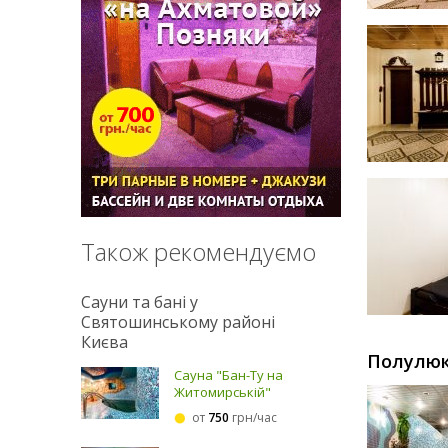
Також рекомендуємо
Сауни та бані у
Святошинському районі
Києва
Полулюк
Сауна "Бан-Ту на
Житомирській"
от
750
грн/час