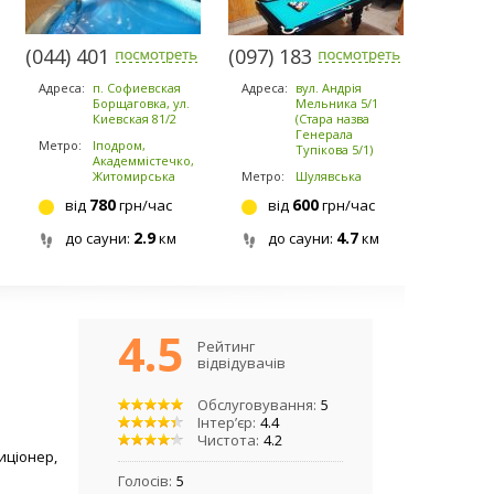
(044) 401-6480
(097) 183-9184
Адреса:
п. Софиевская
Адреса:
вул. Андрія
Борщаговка, ул.
Мельника 5/1
Киевская 81/2
(Стара назва
Генерала
Метро:
Іподром,
Тупікова 5/1)
Академмістечко,
Житомирська
Метро:
Шулявська
780
600
від
грн/час
від
грн/час
2.9
4.7
до сауни:
км
до сауни:
км
4.5
Рейтинг
відвідувачів
Обслуговування:
5
Інтер’єр:
4.4
Чистота:
4.2
диціонер,
Голосів:
5