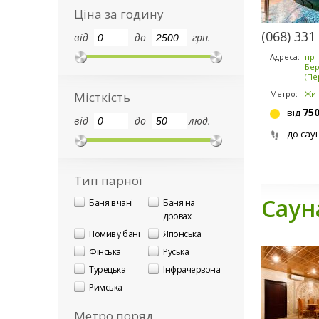
Ціна за годину
(068) 331
від
до
грн.
Адреса:
пр-
Бер
(Пе
Метро:
Жи
Місткість
75
від
від
до
люд.
до сау
Тип парної
Саун
Баня в чані
Баня на
дровах
Помив у бані
Японська
Фінська
Руська
Турецька
Інфрачервона
Римська
Метро поряд