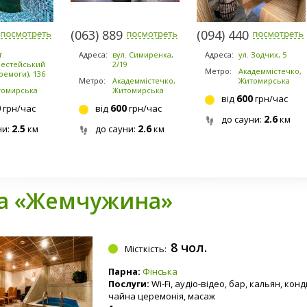
-4141
(063) 889-6200
(094) 440-0225
т.
Адреса:
вул. Симиренка,
Адреса:
ул. Зодчих, 5
естейський
2/19
Метро:
Академмістечко,
ремоги), 136
Метро:
Академмістечко,
Житомирська
томирська
Житомирська
600
від
грн/час
0
600
грн/час
від
грн/час
2.6
до сауни:
км
2.5
2.6
ни:
км
до сауни:
км
а «Жемчужина»
8 чол.
Місткість:
Парна:
Фінська
Послуги:
Wi-Fi, аудіо-відео, бар, кальян, кон
чайна церемонія, масаж