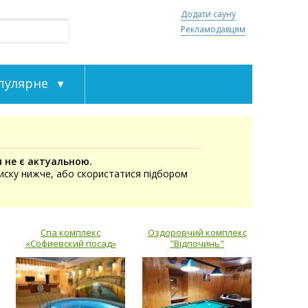
Додати сауну
Рекламодавцям
пулярне
я не є актуальною.
писку нижче, або скористатися підбором
Спа комплекс
Оздоровчий комплекс
«Софиевский посад»
"Відпочинь"