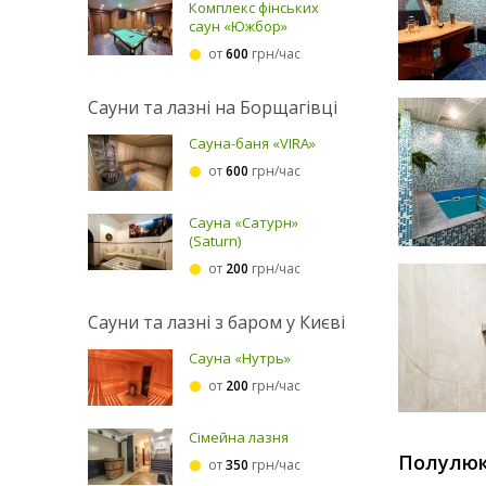
Комплекс фінських
саун «Южбор»
от
600
грн/час
Сауни та лазні на Борщагівці
Сауна-баня «VIRA»
от
600
грн/час
Сауна «Сатурн»
(Saturn)
от
200
грн/час
Сауни та лазні з баром у Києві
Сауна «Нутрь»
от
200
грн/час
Сімейна лазня
Полулюк
от
350
грн/час