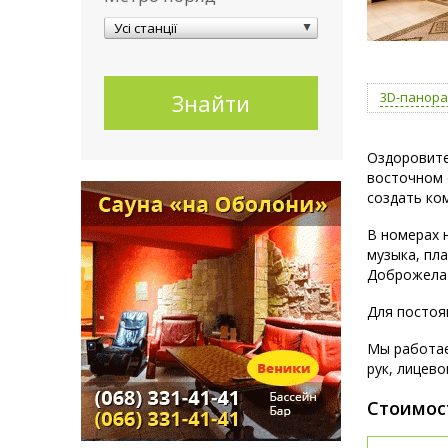
Усі станції
3D-панор
Оздоровите
восточном 
создать ко
В номерах 
музыка, пл
Доброжелат
Для постоя
Мы работае
рук, лицево
Стоимос