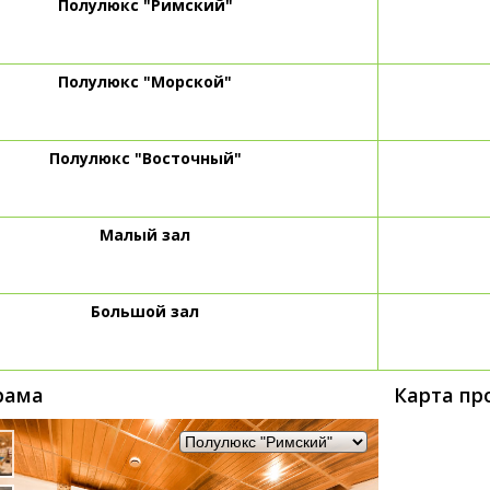
Полулюкс "Римский"
Полулюкс "Морской"
Полулюкс "Восточный"
Малый зал
Большой зал
рама
Карта пр