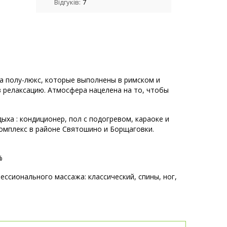
Відгуків:
7
 полу-люкс, которые выполнены в римском и
в релаксацию. Атмосфера нацелена на то, чтобы
ха : кондиционер, пол с подогревом, караоке и
омплекс в районе Святошино и Борщаговки.
%
ссионального массажа: классический, спины, ног,