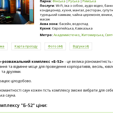
Парна:
Фінська
Руська
Римська
Послуги:
Wi-Fi, їжа з собою, аудіо-відео, бан
кондиціонер, кухня, мангал, ресторан, супут
турецький хаммам, чайна церемонія, віники,
масаж
Аква зона:
басейн, водоспад
Кухня:
Європейська, Кавказька
Метро:
Академмістечко
,
Житомирська
,
Свя
ама
Карта проїзду
Фото (44)
Відгуки (4)
-розважальний комплекс «Б-52»
- це велика різноманітність
ння та відмінне місце для проведення корпоративів, весіль, ювіл
 та друзями.
рацює цілодобово.
номанітності саун кожен гість комплексу зможе вибрати для себе 
ька сауна.
мплексу "Б-52" ціни: