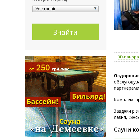
Усі станції
3D-панор
Оздоровчо
обслуговува
партнерами
Комплекс п
Завдяки різ
лазня, фінс
Сауни ко