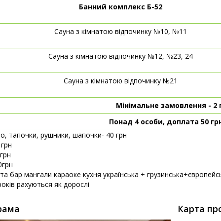
Банний комплекс Б-52
Сауна з кімнатою відпочинку №10, №11
Сауна з кімнатою відпочинку №12, №23, 24
Сауна з кімнатою відпочинку №21
Мінімальне замовлення - 2
Понад 4 особи, доплата 50 г
, тапочки, рушники, шапочки- 40 грн
 грн
0грн
0грн
та бар мангали караоке кухня українська + грузинська+європейс
 років рахуються як дорослі
рама
Карта пр