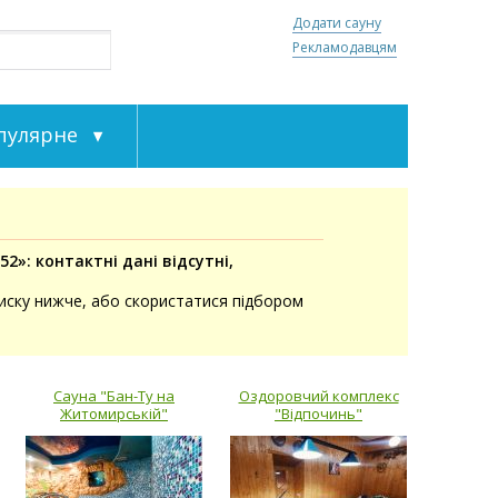
Додати сауну
Рекламодавцям
пулярне
»: контактні дані відсутні,
писку нижче, або скористатися підбором
Сауна "Бан-Ту на
Оздоровчий комплекс
Житомирській"
"Відпочинь"