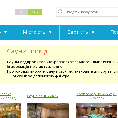
Рус
Укр
о
Місткість
Вартість
По
Сауни поряд
Сауны оздоровительно-развлекательного комплекса «Б-52
інформація не є актуальною.
Пропонуємо вибрати одну з саун, які знаходяться поруч зі с
іншої сауни за допомогою фільтра.
мплекс
Комплекс фінських саун
Сауна-баня «VIRA»
ий посад»
«Южбор»