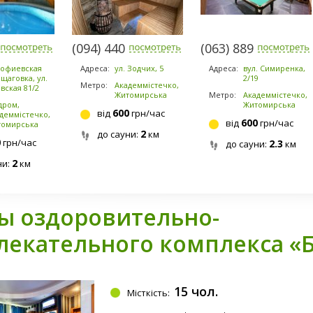
-6480
(094) 440-0225
(063) 889-6200
Софиевская
Адреса:
ул. Зодчих, 5
Адреса:
вул. Симиренка,
щаговка, ул.
2/19
Метро:
Академмістечко,
вская 81/2
Житомирська
Метро:
Академмістечко,
дром,
Житомирська
600
від
грн/час
деммістечко,
600
від
грн/час
томирська
2
до сауни:
км
0
грн/час
2.3
до сауни:
км
2
ни:
км
ы оздоровительно-
лекательного комплекса «Б
15 чол.
Місткість: