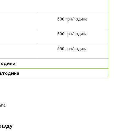
600 грн/година
600 грн/година
650 грн/година
 години
рн/година
ька
оїзду