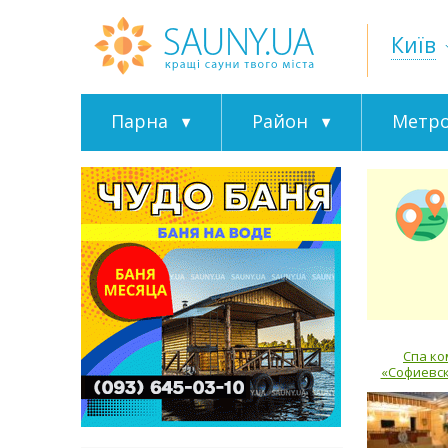
Київ
Парна
Район
Метр
Спа ко
«Софиевск