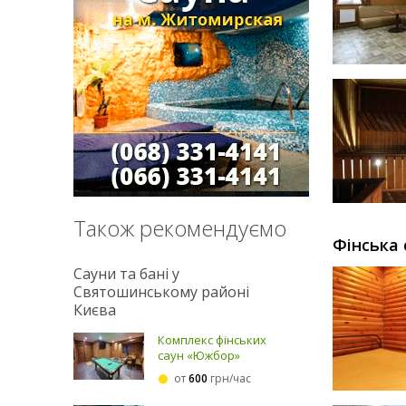
Також рекомендуємо
Фінська 
Сауни та бані у
Святошинському районі
Києва
Комплекс фінських
саун «Южбор»
от
600
грн/час