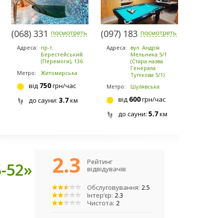
(068) 331-4141
(097) 183-9184
Адреса:
пр-т.
Адреса:
вул. Андрія
Берестейський
Мельника 5/1
(Перемоги), 136
(Стара назва
Генерала
Метро:
Житомирська
Тупікова 5/1)
750
від
грн/час
Метро:
Шулявська
600
від
грн/час
3.7
до сауни:
км
5.7
до сауни:
км
2.3
Рейтинг
-52»
відвідувачів
Обслуговування:
2.5
Інтер’єр:
2.3
Чистота:
2