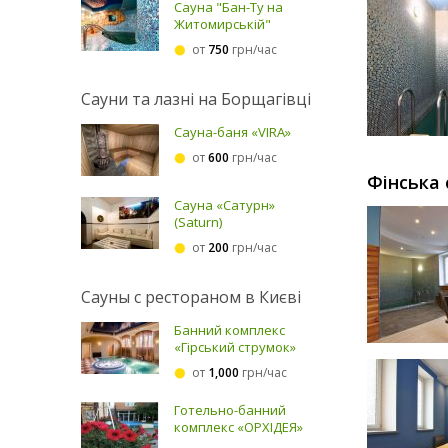
Сауна "Бан-Ту на
Житомирській"
от
750
грн/час
Сауни та лазні на Борщагівці
Сауна-баня «VIRA»
от
600
грн/час
Фінська 
Сауна «Сатурн»
(Saturn)
от
200
грн/час
Сауны с рестораном в Києві
Банний комплекс
«Гірський струмок»
от
1,000
грн/час
Готельно-банний
комплекс «ОРХІДЕЯ»