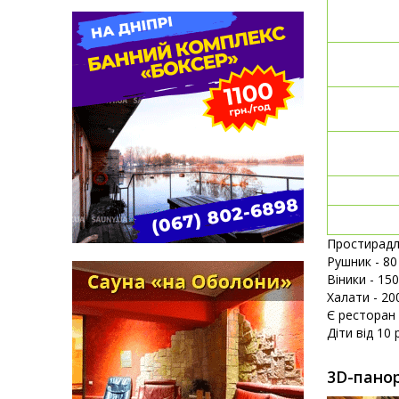
Простирадло
Рушник - 80
Віники - 15
Халати - 20
Є ресторан 
Діти від 10
3D-пано