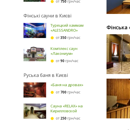
от
750
грн/час
Фінські сауни в Києві
Турецкий хаммам
Фінська 
«ALESSANDRO»
от
350
грн/час
Комплекс саун
«Лакониум»
от
90
грн/час
Руська баня в Києві
«Баня на дровах»
от
700
грн/час
Сауна «RELAX» на
Кирилловской
от
250
грн/час