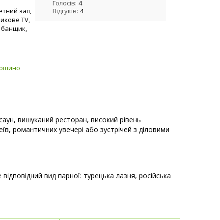
Голосів:
4
кетний зал,
Відгуків:
4
никове TV,
 банщик,
тошино
 саун, вишуканий ресторан, високий рівень
еїв, романтичних увечері або зустрічей з діловими
відповідний вид парної: турецька лазня, російська