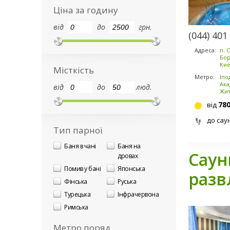
Ціна за годину
від
до
грн.
(044) 401
Адреса:
п. 
Бор
Кие
Місткість
Метро:
Іпо
Ака
від
до
люд.
Жи
78
від
до сау
Тип парної
Баня в чані
Баня на
Саун
дровах
Помив у бані
Японська
разв
Фінська
Руська
Турецька
Інфрачервона
Римська
Метро поряд