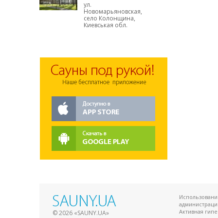
ул.
Новомарьяновская,
село Колонщина,
Киевськая обл.
Использование
администраци
Активная гип
© 2026 «SAUNY.UA»