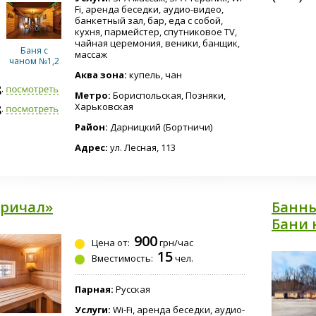
Fi, аренда беседки, аудио-видео,
банкетный зал, бар, еда с собой,
кухня, пармейстер, спутниковое TV,
чайная церемония, веники, банщик,
Баня с
массаж
чаном №1,2
Аква зона:
купель, чан
8-5953
Метро:
Бориспольская, Позняки,
8-4846
Харьковская
Беседка
Район:
Дарницкий (Бортничи)
Адрес:
ул. Лесная, 113
Бассейн
Причал»
Банны
й"
Бани 
900
Цена от:
грн/час
15
Вместимость:
чел.
Парная:
Русская
Услуги:
Wi-Fi, аренда беседки, аудио-