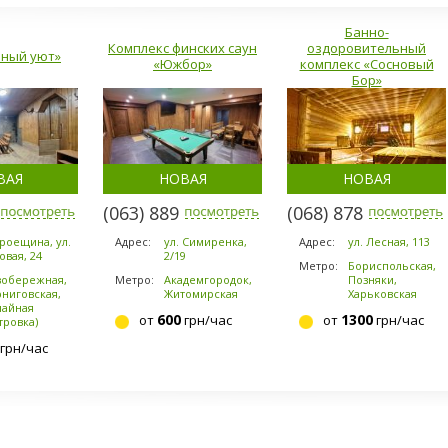
Банно-
Комплекс финских саун
оздоровительный
йный уют»
«Южбор»
комплекс «Сосновый
Бор»
ВАЯ
НОВАЯ
НОВАЯ
-7869
(063) 889-6200
(068) 878-5953
Троещина, ул.
Адрес:
ул. Симиренка,
Адрес:
ул. Лесная, 113
овая, 24
2/19
Метро:
Бориспольская,
вобережная,
Метро:
Академгородок,
Позняки,
ниговская,
Житомирская
Харьковская
чайная
600
1300
от
грн/час
от
грн/час
тровка)
грн/час