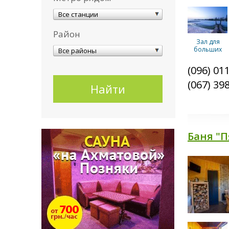
Все станции
Район
Зал для
больших
Все районы
компаний
(096) 01
(067) 39
Изба
Баня "
Беседки
Хвоя