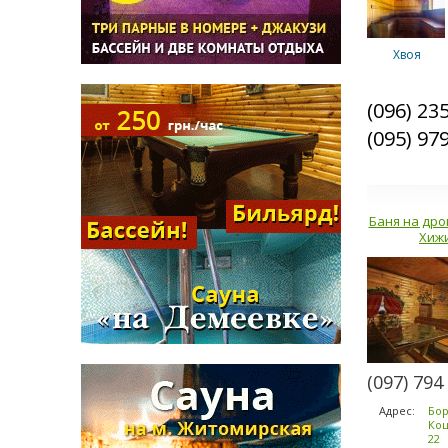
Хвоя
(096) 23
(095) 97
Лагуна
Баня на дро
Хиж
Панорама
Купель
(097) 794
Адрес:
Бор
Коц
22