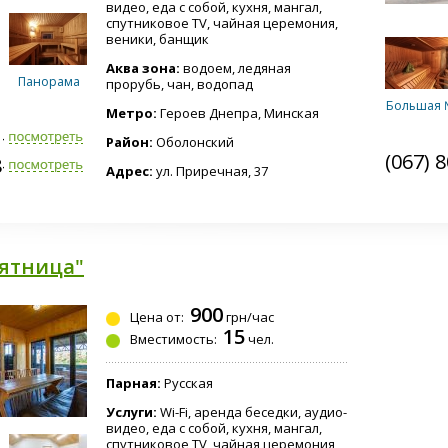
видео, еда с собой, кухня, мангал,
спутниковое TV, чайная церемония,
веники, банщик
Аква зона:
водоем, ледяная
Панорама
прорубь, чан, водопад
Большая 
Метро:
Героев Днепра, Минская
1-2010
Район:
Оболонский
(067) 
8-6810
Адрес:
ул. Приречная, 37
Дубки
Средня
Пятница"
Купель
900
Цена от:
грн/час
15
Вместимость:
чел.
Парная:
Русская
Услуги:
Wi-Fi, аренда беседки, аудио-
видео, еда с собой, кухня, мангал,
спутниковое TV, чайная церемония,