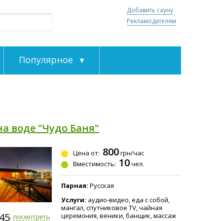
Добавить сауну
Рекламодателям
Популярное
на воде "Чудо Баня"
800
Цена от:
грн/час
10
Вместимость:
чел.
Парная:
Русская
Услуги:
аудио-видео, еда с собой,
мангал, спутниковое TV, чайная
645-0310
церемония, веники, банщик, массаж