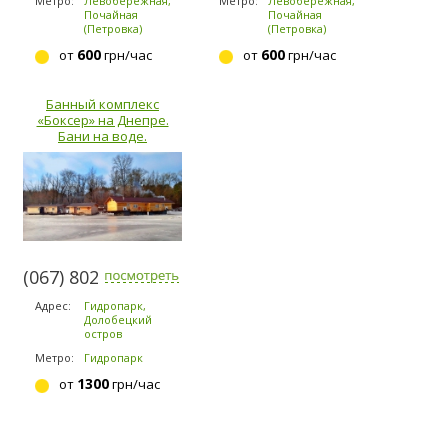
Метро:
Левобережная,
Метро:
Левобережная,
Почайная
Почайная
(Петровка)
(Петровка)
600
600
от
грн/час
от
грн/час
Банный комплекс
«Боксер» на Днепре.
Бани на воде.
(067) 802-6898
Адрес:
Гидропарк,
Долобецкий
остров
Метро:
Гидропарк
1300
от
грн/час