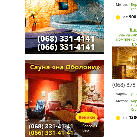
Метро:
Бор
Хар
Изба
900
от
Бан
оздоров
комплекс 
Бо
(068) 878
Адрес:
ул.
Метро:
Бор
Поз
Хар
130
от