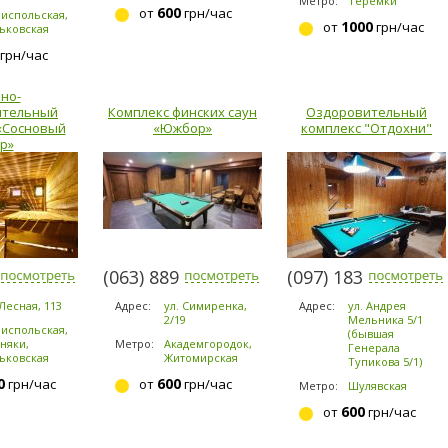
Метро:
Теремки
600
от
грн/час
испольская,
1000
от
грн/час
ьковская
грн/час
но-
ительный
Комплекс финских саун
Оздоровительный
«Сосновый
«Южбор»
комплекс "Отдохни"
р»
-5953
(063) 889-6200
(097) 183-9184
 Лесная, 113
Адрес:
ул. Симиренка,
Адрес:
ул. Андрея
2/19
Мельника 5/1
испольская,
(бывшая
няки,
Метро:
Академгородок,
Генерала
ьковская
Житомирская
Тупикова 5/1)
0
600
грн/час
от
грн/час
Метро:
Шулявская
600
от
грн/час