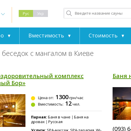
Рус
Укр
ро
Вместимость
Стоимость
 беседок с мангалом в Киеве
оздоровительный комплекс
Баня 
вый Бор»
1300
Цена от:
грн/час
12
Вместимость:
чел.
Парная:
Баня в чане
Баня на
дровах
Русская
(093) 
Услуги:
SPA-массаж, SPA-терапия, Wi-