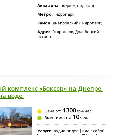
Аква зона:
водоем, водопад
Метро:
Гидропарк
Район:
Днепровский (Гидропарк)
Адрес:
Гидропарк, Долобецкий
остров
й комплекс «Боксер» на Днепре.
на воде.
1300
Цена от:
грн/час
10
Вместимость:
чел.
Услуги:
аудио-видео
еда с собой