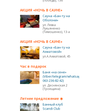
(Победы), 136
АКЦИЯ «НОЧЬ В САУНЕ»
Сауна «Бан-ту на
Оболони»
ул. Левка
Лукьяненко
(Тимошенко), 13-а
АКЦИЯ «НОЧЬ В САУНЕ»
Сауна «Бан-ту на
Ахматовой»
ул.А.Ахматовой, 45
Час в подарок
Баня «на сене»
(Viber/telegram/whatsapp
063-236-82-42)
ул. Деснянская 2
(Троещина)
Летнее предложение ☀️
Банный клуб
Scandi Club