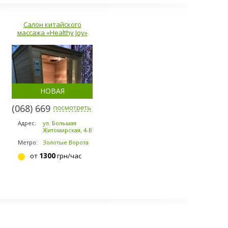
Салон китайского
массажа «Healthy Joy»
НОВАЯ
(068) 669-7071
Адрес:
ул. Большая
Житомирская, 4-В
Метро:
Золотые Ворота
1300
от
грн/час