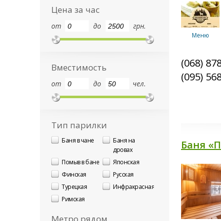
Цена за час
от
до
грн.
Меню
(068) 87
Вместимость
(095) 56
от
до
чел.
Баня №3,4
Тип парилки
Баня в чане
Баня на
Комплекс
Баня «
"Паралельны
дровах
Помыв в бане
Японская
Финская
Русская
Турецкая
Инфракрасная
Домик
Римская
Метро рядом