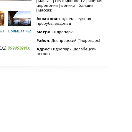
мангал
спутниковое TV
чайная
церемония
веники
банщик
массаж
Аква зона:
водоем, ледяная
прорубь, водопад
№1
Большая №2
Метро:
Гидропарк
Район:
Днепровский (Гидропарк)
802-6898
Адрес:
Гидропарк, Долобецкий
остров
я
Малая