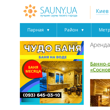
Киев
Парная
Район
Мет
Аренда
Банно-
«Сосно