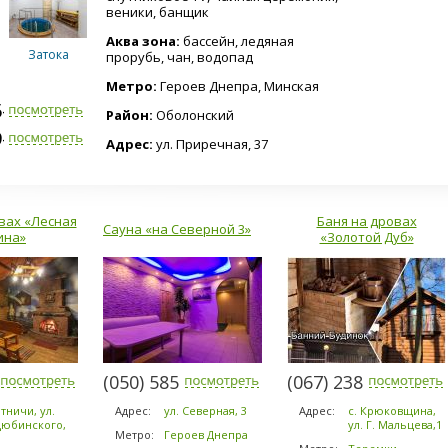
веники, банщик
Аква зона:
бассейн, ледяная
Затока
прорубь, чан, водопад
Метро:
Героев Днепра, Минская
5-0035
Район:
Оболонский
9-2807
Адрес:
ул. Приречная, 37
Пятница
вах «Лесная
Баня на дровах
Сауна «на Северной 3»
ина»
«Золотой Дуб»
БДБК
Дубки
-2303
(050) 585-1371
(067) 238-8080
тничи, ул.
Адрес:
ул. Северная, 3
Адрес:
с. Крюковщина,
юбинского,
ул. Г. Мальцева,1
Метро:
Героев Днепра