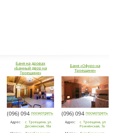
Баня на дровах
Баня «Офуро на
«Банный двор на
Троещине»
Троещине»
(096) 094-5294
(096) 094-5294
Адрес:
с. Троещина, ул.
Адрес:
с. Троещина, ул.
Деснянская, 18а
Рожнянская, 7а