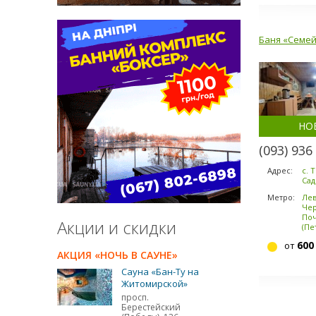
Баня «Семе
НО
(093) 936
Адрес:
с. 
Сад
Метро:
Ле
Чер
По
Акции и скидки
(Пе
600
от
АКЦИЯ «НОЧЬ В САУНЕ»
Сауна «Бан-Ту на
Житомирской»
просп.
Берестейский