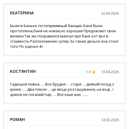
ЕКАТЕРИНА
22.04.2026
Были в Баньке гостеприимный банщик Баня была
протоплена,баня не новая,но хорошая Предлагают свои
веники Так же понравился мангал при банк кот вкл в
стоимость Расположение супер За такие деньги она стоит
того По оценке 4+
КОСТЯНТИН
1.3
13.04.2026
Гадюшня повна …. Все брудне … старе … деякий посуд з
іржею …. Два плюси … це місце розташування, на воді , і
доволі не поганий пар …. Все інше жах ……
РОМАН
14.03.2026