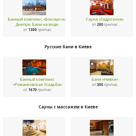
Банный комплекс «Боксер» на
Сауна «Гидрозона»
Днепре. Бани на воде.
от
200
грн/час
от
1300
грн/час
Русские бани в Киеве
Банный комплекс
Баня «Нивки»
«Романковская Усадьба»
от
300
грн/час
от
1670
грн/час
Сауны с массажем в Киеве