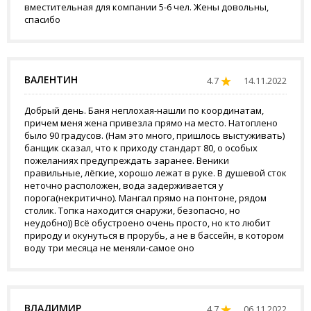
вместительная для компании 5-6 чел. Жены довольны,
спасибо
ВАЛЕНТИН
4.7
14.11.2022
Добрый день. Баня неплохая-нашли по координатам,
причем меня жена привезла прямо на место. Натоплено
было 90 градусов. (Нам это много, пришлось выстуживать)
банщик сказал, что к приходу стандарт 80, о особых
пожеланиях предупреждать заранее. Веники
правильные, лёгкие, хорошо лежат в руке. В душевой сток
неточно расположен, вода задерживается у
порога(некритично). Мангал прямо на понтоне, рядом
столик. Топка находится снаружи, безопасно, но
неудобно)) Всё обустроено очень просто, но кто любит
природу и окунуться в прорубь, а не в бассейн, в котором
воду три месяца не меняли-самое оно
ВЛАДИМИР
4.7
06.11.2022