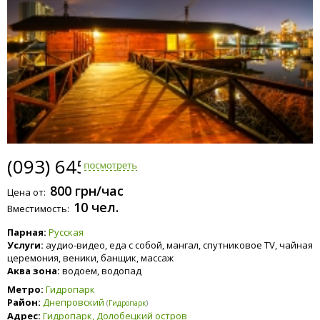
(093) 645-0310
800 грн/час
Цена от:
10 чел.
Вместимость:
Парная:
Русская
Услуги:
аудио-видео, еда с собой, мангал, спутниковое TV, чайная
церемония, веники, банщик, массаж
Аква зона:
водоем, водопад
Метро:
Гидропарк
Район:
Днепровский
(
Гидропарк
)
Адрес:
Гидропарк, Долобецкий остров