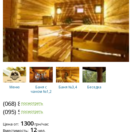
Меню
Баня с
Баня №3,4
Беседка
чаном №1,2
(068) 878-5953
(095) 568-4846
Комплекс
Бассейн
Домик
1300
"Паралельный"
Цена от:
грн/час
12
Вместимость:
чел.