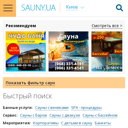
Киев
toggle
navigation
Рекомендуем
Смотреть все >
Показать фильтр саун
Быстрый поиск
Банные услуги:
Сауны с вениками
SPA - процедуры
Массаж в сауне
Пропарки в сауне
Сервис:
Сауны с баром
Сауны с джакузи
Сауны с бассейном
Сауна со своей едой
Сауны с бильярдом
Мероприятия:
Корпоративы
С детьми в сауну
Банкеты