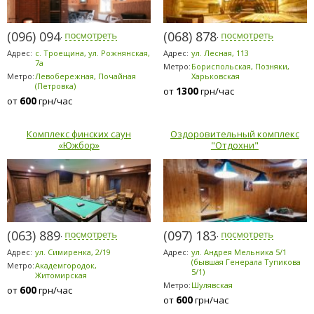
(096) 094-5294
(068) 878-5953
Адрес:
с. Троещина, ул. Рожнянская,
Адрес:
ул. Лесная, 113
7а
Метро:
Бориспольская, Позняки,
Метро:
Левобережная, Почайная
Харьковская
(Петровка)
1300
от
грн/час
600
от
грн/час
Комплекс финских саун
Оздоровительный комплекс
«Южбор»
"Отдохни"
(063) 889-6200
(097) 183-9184
Адрес:
ул. Симиренка, 2/19
Адрес:
ул. Андрея Мельника 5/1
(бывшая Генерала Тупикова
Метро:
Академгородок,
5/1)
Житомирская
Метро:
Шулявская
600
от
грн/час
600
от
грн/час