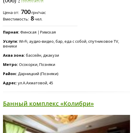
(066) 331-4141
700
Цена от:
грн/час
8
Вместимость:
чел.
Парная:
Финская
Римская
Услуги:
Wi-Fi, аудио-видео, бар, еда с собой, спутниковое TV,
веники
Аква зона:
бассейн, джакузи
Метро:
Осокорки, Позняки
Район:
Дарницкий (Позняки)
Адрес:
ул.А.Ахматовой, 45
Банный комплекс «Колибри»