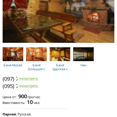
Баня Малая
Баня
Баня
Чан
Большая с
Царская с
камином
сеновалом
(097) 794-2303
(095) 794-2303
900
Цена от:
грн/час
10
Вместимость:
чел.
Парная:
Русская