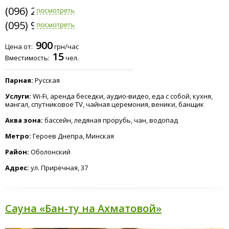
(096) 235-0035
(095) 979-2807
Панорама
БДБК
Купель
Дубки
900
Цена от:
грн/час
15
Вместимость:
чел.
Парная:
Русская
Изба
Услуги:
Wi-Fi, аренда беседки, аудио-видео, еда с собой, кухня,
мангал, спутниковое TV, чайная церемония, веники, банщик
Аква зона:
бассейн, ледяная прорубь, чан, водопад
Метро:
Героев Днепра, Минская
Район:
Оболонский
Адрес:
ул. Приречная, 37
Сауна «Бан-ту на Ахматовой»