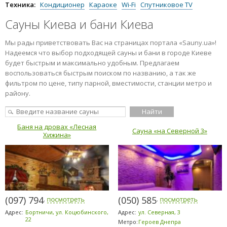
Сауны с рестораном
Техника:
Кондиционер
Караоке
Wi-Fi
Спутниковое TV
Сауны Киева и бани Киева
Мы рады приветствовать Вас на страницах портала «Sauny.ua»!
Надеемся что выбор подходящей сауны и бани в городе Киеве
будет быстрым и максимально удобным. Предлагаем
воспользоваться быстрым поиском по названию, а так же
фильтром по цене, типу парной, вместимости, станции метро и
району.
Баня на дровах «Лесная
Сауна «на Северной 3»
Хижина»
(097) 794-2303
(050) 585-1371
Адрес:
Бортничи, ул. Коцюбинского,
Адрес:
ул. Северная, 3
22
Метро:
Героев Днепра