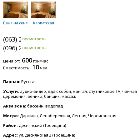
Баня на сене
Карпатская
(063) 236-8242
(096) 208-3505
600
Цена от:
грн/час
10
Вместимость:
чел.
Парная:
Русская
Услуги:
аудио-видео, еда с собой, мангал, спутниковое TV, чайная
церемония, веники, банщик, массаж
Аква зона:
бассейн, водопад
Метро:
Дарница, Левобережная, Лесная, Черниговская
Район:
Деснянский (Троещина)
Адрес:
ул. Деснянская 2 (Троещина)