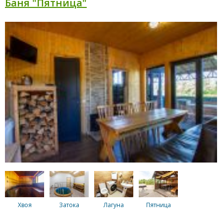
Баня "Пятница"
Хвоя
Затока
Лагуна
Пятница