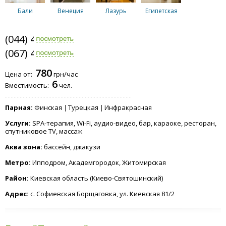
Бали
Венеция
Лазурь
Египетская
(044) 401-6480
(067) 409-5966
СПА общего
780
пользования
Цена от:
грн/час
6
Вместимость:
чел.
Парная:
Финская
Турецкая
Инфракрасная
Услуги:
SPA-терапия, Wi-Fi, аудио-видео, бар, караоке, ресторан,
спутниковое TV, массаж
Аква зона:
бассейн, джакузи
Метро:
Ипподром, Академгородок, Житомирская
Район:
Киевская область (Киево-Святошинский)
Адрес:
с. Софиевская Борщаговка, ул. Киевская 81/2