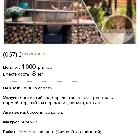
(067) 238-8080
1000
Цена от:
грн/час
8
Вместимость:
чел.
Парная:
Баня на дровах
Услуги:
банкетный зал, бар, доставка еды с ресторана,
пармейстер, чайная церемония, веники, массаж
Аква зона:
бассейн, водопад
Метро:
Теремки
Район:
Киевская область (Киево-Святошинский)