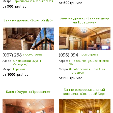
Метро:
Бориспольская, Харьковская
600
от
грн/час
900
от
грн/час
Баня на дровах «Банный двор
Баня на дровах «Золотой Дуб»
на Троещине»
(067) 238-8080
(096) 094-5294
Адрес:
с. Крюковщина, ул. Г.
Адрес:
с. Троещина, ул. Деснянская,
Мальцева,1
18а
Метро:
Теремки
Метро:
Левобережная, Почайная
(Петровка)
1000
от
грн/час
600
от
грн/час
Банно-оздоровительный
Баня «Офуро на Троещине»
комплекс «Сосновый Бор»