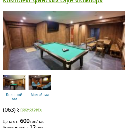
Комплекс финских саун «Южбор»
Большой
Малый зал
зал
(063) 889-6200
600
Цена от:
грн/час
12
Вместимость:
чел.