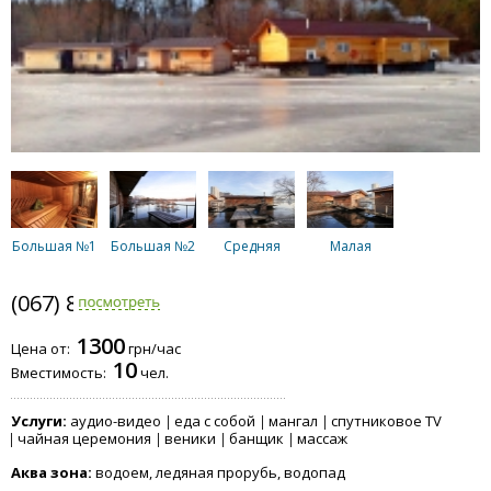
Большая №1
Большая №2
Средняя
Малая
(067) 802-6898
1300
Цена от:
грн/час
10
Вместимость:
чел.
Услуги:
аудио-видео
еда с собой
мангал
спутниковое TV
чайная церемония
веники
банщик
массаж
Аква зона:
водоем, ледяная прорубь, водопад