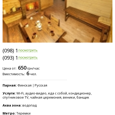
(098) 112-1915
(093) 112-7262
650
Цена от:
грн/час
6
Вместимость:
чел.
Парная:
Финская
Русская
Услуги:
Wi-Fi, аудио-видео, еда с собой, кондиционер,
спутниковое TV, чайная церемония, веники, банщик
Аква зона:
водопад
Метро:
Теремки