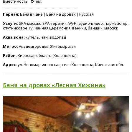
6
Вместимость:
чел.
Парная:
Баня в чане
Баня на дровах
Русская
Услуги:
SPA-массаж, SPA-терапия, Wi-Fi, аудио-видео, пармейстер,
спутниковое TV, чайная церемония, веники, банщик, массаж
Аква зона:
купель, чан, водопад
Метро:
Академгородок, Житомирская
Район:
Киевская область (Колонщина)
Адрес:
ул. Новомарьяновская, село Колонщина, Киевськая обл.
Баня на дровах «Лесная Хижина»