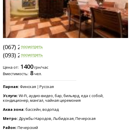
(067) 293-4603
(093) 293-4603
1400
Цена от:
грн/час
8
Вместимость:
чел.
Парная:
Финская
Русская
Услуги:
Wi-Fi, аудио-видео, бар, бильярд, еда с собой,
кондиционер, мангал, чайная церемония
Аква зона:
бассейн, водопад
Метро:
Дружбы Народов, Лыбидская, Печерская
Район:
Печерский