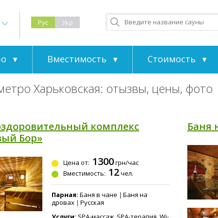
Рус
Укр
ро
Вместимость
Стоимость
метро Харьковская: отызвы, цены, фото
оздоровительный комплекс
Баня 
вый Бор»
1300
Цена от:
грн/час
12
Вместимость:
чел.
Парная:
Баня в чане
Баня на
дровах
Русская
Услуги:
SPA-массаж, SPA-терапия, Wi-