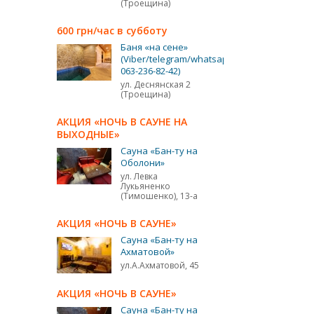
(Троещина)
600 грн/час в субботу
Баня «на сене»
(Viber/telegram/whatsapp
063-236-82-42)
ул. Деснянская 2
(Троещина)
АКЦИЯ «НОЧЬ В САУНЕ НА
ВЫХОДНЫЕ»
Сауна «Бан-ту на
Оболони»
ул. Левка
Лукьяненко
(Тимошенко), 13-а
АКЦИЯ «НОЧЬ В САУНЕ»
Сауна «Бан-ту на
Ахматовой»
ул.А.Ахматовой, 45
АКЦИЯ «НОЧЬ В САУНЕ»
Сауна «Бан-ту на