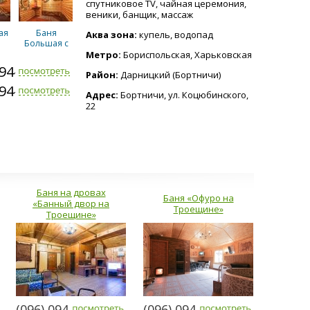
спутниковое TV, чайная церемония,
веники, банщик, массаж
ая
Баня
Аква зона:
купель, водопад
Большая с
камином
Метро:
Бориспольская, Харьковская
794-2303
Район:
Дарницкий (Бортничи)
794-2303
Адрес:
Бортничи, ул. Коцюбинского,
22
Чан
с
ом
Баня на дровах
Баня «Офуро на
«Банный двор на
Троещине»
Троещине»
(096) 094-5294
(096) 094-5294