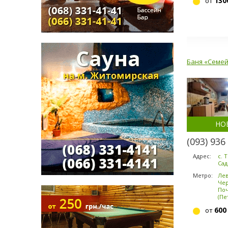
130
от
Баня «Семе
НО
(093) 936
Адрес:
с. 
Сад
Метро:
Ле
Чер
По
(Пе
600
от