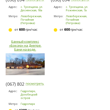
Адрес:
с. Троещина, ул.
Адрес:
с. Троещина, ул.
Деснянская, 18а
Рожнянская, 7а
Метро:
Левобережная,
Метро:
Левобережная,
Почайная
Почайная
(Петровка)
(Петровка)
600
600
от
грн/час
от
грн/час
Банный комплекс
«Боксер» на Днепре.
Бани на воде.
(067) 802-6898
Адрес:
Гидропарк,
Долобецкий
остров
Метро:
Гидропарк