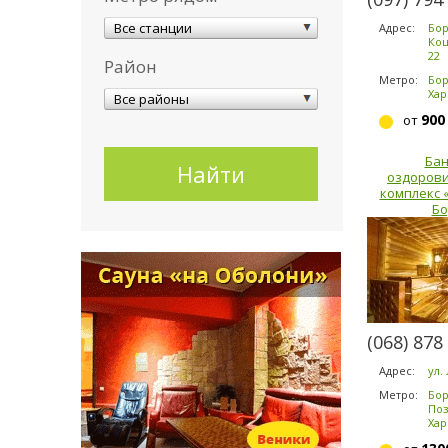
Все станции
Адрес:
Бор
Коц
22
Район
Метро:
Бор
Хар
Все районы
900
от
Бан
оздоров
комплекс 
Бо
(068) 878
Адрес:
ул.
Метро:
Бор
Поз
Хар