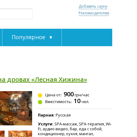
Добавить сауну
Рекламодателям
Популярное
на дровах «Лесная Хижина»
900
Цена от:
грн/час
10
Вместимость:
чел.
Парная:
Русская
Услуги:
SPA-массаж, SPA-терапия, Wi-
Fi, аудио-видео, бар, еда с собой,
кондиционер, кухня, мангал,