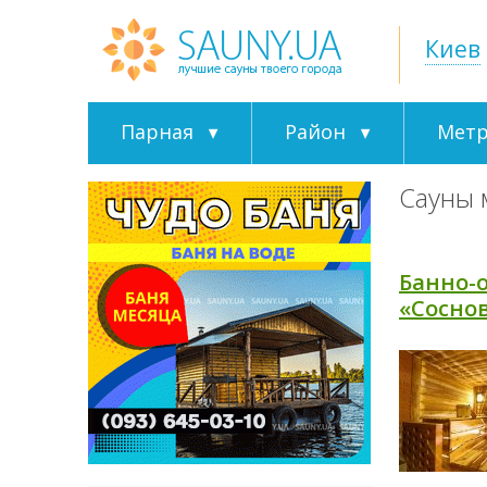
Киев
Парная
Район
Мет
Сауны 
Банно-
«Сосно