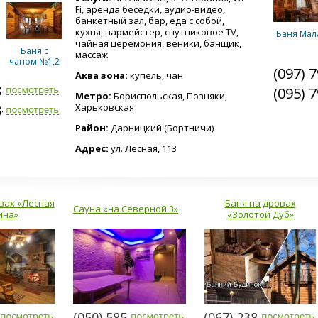
Fi, аренда беседки, аудио-видео,
банкетный зал, бар, еда с собой,
кухня, пармейстер, спутниковое TV,
Баня Мал
чайная церемония, веники, банщик,
Баня с
массаж
чаном №1,2
(097) 
Аква зона:
купель, чан
8-5953
(095) 
Метро:
Бориспольская, Позняки,
8-4846
Харьковская
Баня
Царская 
Беседка
Район:
Дарницкий (Бортничи)
сеновал
Адрес:
ул. Лесная, 113
вах «Лесная
Бассейн
Баня на дровах
Сауна «на Северной 3»
й"
ина»
«Золотой Дуб»
-2303
(050) 585-1371
(067) 238-8080