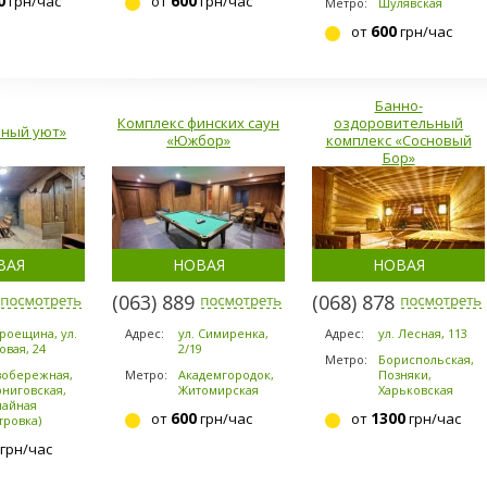
0
600
грн/час
от
грн/час
Метро:
Шулявская
600
от
грн/час
Банно-
Комплекс финских саун
оздоровительный
йный уют»
«Южбор»
комплекс «Сосновый
Бор»
ВАЯ
НОВАЯ
НОВАЯ
-7869
(063) 889-6200
(068) 878-5953
Троещина, ул.
Адрес:
ул. Симиренка,
Адрес:
ул. Лесная, 113
овая, 24
2/19
Метро:
Бориспольская,
вобережная,
Метро:
Академгородок,
Позняки,
ниговская,
Житомирская
Харьковская
чайная
600
1300
от
грн/час
от
грн/час
тровка)
грн/час