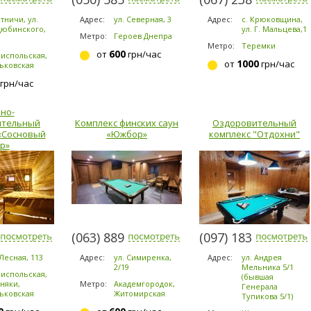
тничи, ул.
Адрес:
ул. Северная, 3
Адрес:
с. Крюковщина,
юбинского,
ул. Г. Мальцева,1
Метро:
Героев Днепра
Метро:
Теремки
600
от
грн/час
испольская,
1000
от
грн/час
ьковская
грн/час
но-
ительный
Комплекс финских саун
Оздоровительный
«Сосновый
«Южбор»
комплекс "Отдохни"
р»
-5953
(063) 889-6200
(097) 183-9184
 Лесная, 113
Адрес:
ул. Симиренка,
Адрес:
ул. Андрея
2/19
Мельника 5/1
испольская,
(бывшая
няки,
Метро:
Академгородок,
Генерала
ьковская
Житомирская
Тупикова 5/1)