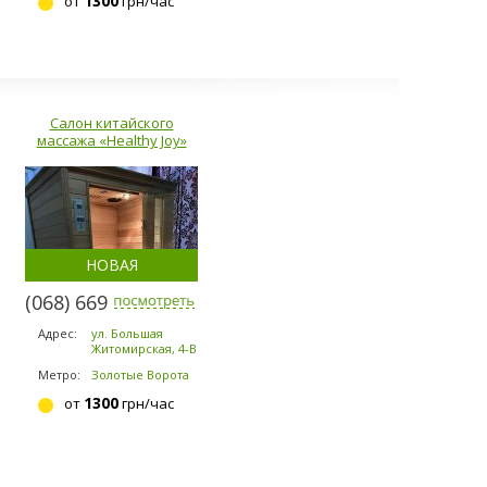
1300
от
грн/час
Салон китайского
массажа «Healthy Joy»
НОВАЯ
(068) 669-7071
Адрес:
ул. Большая
Житомирская, 4-В
Метро:
Золотые Ворота
1300
от
грн/час