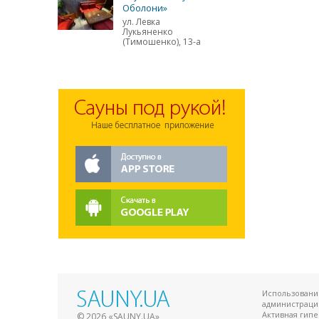
Оболони»
ул. Левка
Лукьяненко
(Тимошенко), 13-а
Использование
администраци
Активная гип
© 2026 «SAUNY.UA»