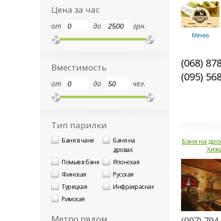
Цена за час
от
до
грн.
Меню
(068) 87
Вместимость
(095) 56
от
до
чел.
Баня №3,4
Тип парилки
Баня в чане
Баня на
Баня на дро
Комплекс
"Паралельны
Хиж
дровах
Помыв в бане
Японская
Финская
Русская
Турецкая
Инфракрасная
Домик
Римская
Метро рядом
(097) 794