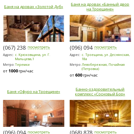
Баня на дровах «Банный двор
Баня на дровах «Золотой Дуб»
на Троещине»
(067) 238-8080
(096) 094-5294
Адрес:
с. Крюковщина, ул. Г.
Адрес:
с. Троещина, ул. Деснянская,
Мальцева,1
18а
Метро:
Теремки
Метро:
Левобережная, Почайная
(Петровка)
1000
от
грн/час
600
от
грн/час
Банно-оздоровительный
Баня «Офуро на Троещине»
комплекс «Сосновый Бор»
(096) 094-5294
(068) 878-5953