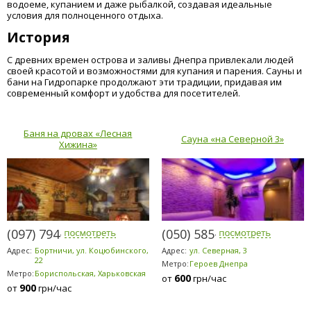
водоеме, купанием и даже рыбалкой, создавая идеальные
условия для полноценного отдыха.
История
С древних времен острова и заливы Днепра привлекали людей
своей красотой и возможностями для купания и парения. Сауны и
бани на Гидропарке продолжают эти традиции, придавая им
современный комфорт и удобства для посетителей.
Баня на дровах «Лесная
Сауна «на Северной 3»
Хижина»
(097) 794-2303
(050) 585-1371
Адрес:
Бортничи, ул. Коцюбинского,
Адрес:
ул. Северная, 3
22
Метро:
Героев Днепра
Метро:
Бориспольская, Харьковская
600
от
грн/час
900
от
грн/час