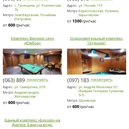
Адрес:
с. Троещина, ул. Рожнянская,
Адрес:
ул. Лесная, 113
7а
Метро:
Бориспольская, Позняки,
Метро:
Левобережная, Почайная
Харьковская
(Петровка)
1300
от
грн/час
600
от
грн/час
Комплекс финских саун
Оздоровительный комплекс
«Южбор»
"Отдохни"
(063) 889-6200
(097) 183-9184
Адрес:
ул. Симиренка, 2/19
Адрес:
ул. Андрея Мельника 5/1
(бывшая Генерала Тупикова
Метро:
Академгородок,
5/1)
Житомирская
Метро:
Шулявская
600
от
грн/час
600
от
грн/час
Банный комплекс «Боксер» на
Днепре. Бани на воде.