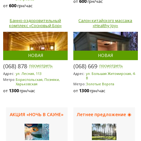
600
от
грн/час
600
от
грн/час
Банно-оздоровительный
Салон китайского массажа
комплекс «Сосновый Бор»
«Healthy Joy»
НОВАЯ
НОВАЯ
(068) 878-5953
(068) 669-7071
Адрес:
ул. Лесная, 113
Адрес:
ул. Большая Житомирская, 4-
В
Метро:
Бориспольская, Позняки,
Харьковская
Метро:
Золотые Ворота
1300
1300
от
грн/час
от
грн/час
АКЦИЯ «НОЧЬ В САУНЕ»
Летнее предложение ☀️