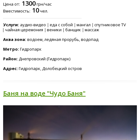
1300
Цена от:
грн/час
10
Вместимость:
чел.
Услуги:
аудио-видео
еда с собой
мангал
спутниковое TV
чайная церемония
веники
банщик
массаж
Аква зона:
водоем, ледяная прорубь, водопад
Метро:
Гидропарк
Район:
Днепровский (Гидропарк)
Адрес:
Гидропарк, Долобецкий остров
Баня на воде "Чудо Баня"