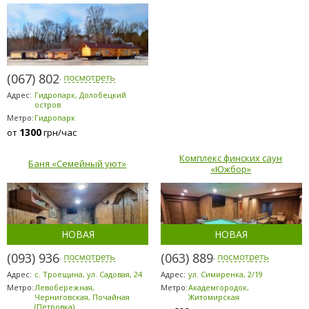
(067) 802-6898
Адрес:
Гидропарк, Долобецкий
остров
Метро:
Гидропарк
1300
от
грн/час
Комплекс финских саун
Баня «Семейный уют»
«Южбор»
НОВАЯ
НОВАЯ
(093) 936-7869
(063) 889-6200
Адрес:
с. Троещина, ул. Садовая, 24
Адрес:
ул. Симиренка, 2/19
Метро:
Левобережная,
Метро:
Академгородок,
Черниговская, Почайная
Житомирская
(Петровка)