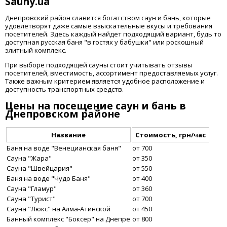
Sauny.ua
Днепровский район славится богатством саун и бань, которые
удовлетворят даже самые взыскательные вкусы и требования
посетителей. Здесь каждый найдет подходящий вариант, будь то
доступная русская баня "в гостях у бабушки" или роскошный
элитный комплекс.
При выборе подходящей сауны стоит учитывать отзывы
посетителей, вместимость, ассортимент предоставляемых услуг.
Также важным критерием является удобное расположение и
доступность транспортных средств.
Цены на посещение саун и бань в
Днепровском районе
Название
Стоимость, грн/час
Баня на воде "Венецианская баня"
от 700
Сауна "Жара"
от 350
Сауна "Швейцария"
от 550
Баня на воде "Чудо Баня"
от 400
Сауна "Гламур"
от 360
Сауна "Турист"
от 700
Сауна "Люкс" на Алма-Атинской
от 450
Банный комплекс "Боксер" на Днепре
от 800