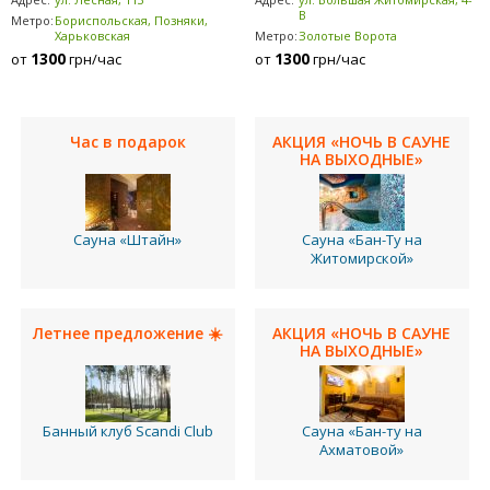
В
Метро:
Бориспольская, Позняки,
Харьковская
Метро:
Золотые Ворота
1300
1300
от
грн/час
от
грн/час
Час в подарок
АКЦИЯ «НОЧЬ В САУНЕ
НА ВЫХОДНЫЕ»
Сауна «Штайн»
Сауна «Бан-Ту на
Житомирской»
Летнее предложение ☀️
АКЦИЯ «НОЧЬ В САУНЕ
НА ВЫХОДНЫЕ»
Банный клуб Scandi Club
Сауна «Бан-ту на
Ахматовой»