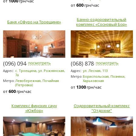
1000
от
грн/час
600
от
грн/час
Банно-оздоровительный
Баня «Офуро на Троещине»
комплекс «Сосновый Бор»
(096) 094-5294
(068) 878-5953
Адрес:
с. Троещина, ул. Рожнянская,
Адрес:
ул. Лесная, 113
7а
Метро:
Бориспольская, Позняки,
Метро:
Левобережная, Почайная
Харьковская
(Петровка)
1300
от
грн/час
600
от
грн/час
Комплекс финских саун
Оздоровительный комплекс
«Южбор»
"Отдохни"