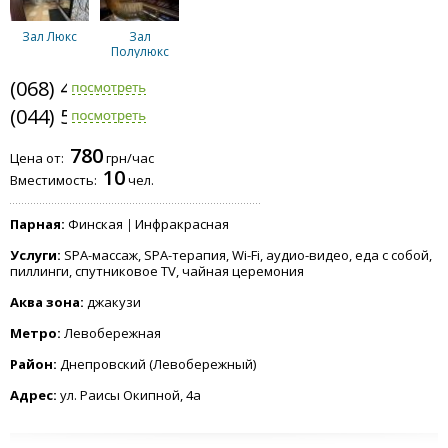
Зал Люкс
Зал
Полулюкс
(068) 470-5738
(044) 541-0282
780
Цена от:
грн/час
10
Вместимость:
чел.
Парная:
Финская
Инфракрасная
Услуги:
SPA-массаж, SPA-терапия, Wi-Fi, аудио-видео, еда с собой,
пиллинги, спутниковое TV, чайная церемония
Аква зона:
джакузи
Метро:
Левобережная
Район:
Днепровский (Левобережный)
Адрес:
ул. Раисы Окипной, 4а