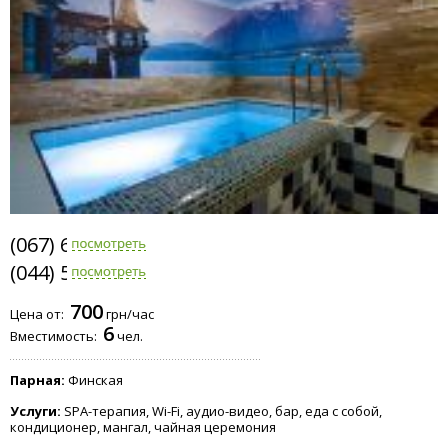
(067) 605-4419
(044) 566-1939
700
Цена от:
грн/час
6
Вместимость:
чел.
Парная:
Финская
Услуги:
SPA-терапия, Wi-Fi, аудио-видео, бар, еда с собой,
кондиционер, мангал, чайная церемония