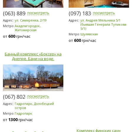
(063) 889-6200
(097) 183-9184
Адрес:
ул. Симиренка, 2/19
Адрес:
ул. Андрея Мельника 5/1
(бывшая Генерала Тупикова
Метро:
Академгородок,
5/1)
Житомирская
Метро:
Шулявская
600
от
грн/час
600
от
грн/час
Банный комплекс «Боксер» на
Днепре. Бани на воде.
(067) 802-6898
Адрес:
Гидропарк, Долобецкий
остров
Метро:
Гидропарк
1300
от
грн/час
Комплекс финских саун