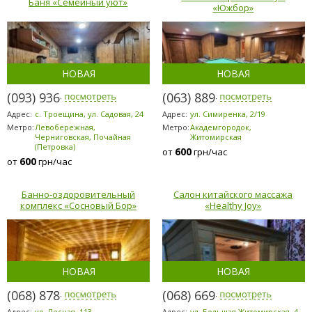
Баня «Семейный уют»
«Южбор»
НОВАЯ
НОВАЯ
(093) 936-7869
(063) 889-6200
Адрес:
с. Троещина, ул. Садовая, 24
Адрес:
ул. Симиренка, 2/19
Метро:
Левобережная,
Метро:
Академгородок,
Черниговская, Почайная
Житомирская
(Петровка)
600
от
грн/час
600
от
грн/час
Банно-оздоровительный
Салон китайского массажа
комплекс «Сосновый Бор»
«Healthy Joy»
НОВАЯ
НОВАЯ
(068) 878-5953
(068) 669-7071
Адрес:
ул. Лесная, 113
Адрес:
ул. Большая Житомирская, 4-