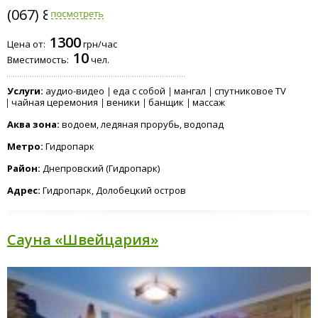
(067) 802-6898
1300
Цена от:
грн/час
10
Вместимость:
чел.
Услуги:
аудио-видео
еда с собой
мангал
спутниковое TV
чайная церемония
веники
банщик
массаж
Аква зона:
водоем, ледяная прорубь, водопад
Метро:
Гидропарк
Район:
Днепровский (Гидропарк)
Адрес:
Гидропарк, Долобецкий остров
Сауна «Швейцария»