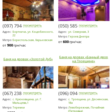
(097) 794-2303
(050) 585-1371
Адрес:
Бортничи, ул. Коцюбинского,
Адрес:
ул. Северная, 3
22
Метро:
Героев Днепра
Метро:
Бориспольская, Харьковская
600
от
грн/час
900
от
грн/час
Баня на дровах «Банный двор
Баня на дровах «Золотой Дуб»
на Троещине»
(067) 238-8080
(096) 094-5294
Адрес:
с. Крюковщина, ул. Г.
Адрес:
с. Троещина, ул. Деснянская,
Мальцева,1
18а
Метро:
Теремки
Метро:
Левобережная, Почайная
(Петровка)