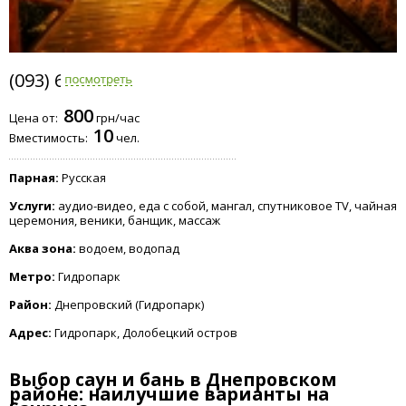
(093) 645-0310
800
Цена от:
грн/час
10
Вместимость:
чел.
Парная:
Русская
Услуги:
аудио-видео, еда с собой, мангал, спутниковое TV, чайная
церемония, веники, банщик, массаж
Аква зона:
водоем, водопад
Метро:
Гидропарк
Район:
Днепровский (Гидропарк)
Адрес:
Гидропарк, Долобецкий остров
Выбор саун и бань в Днепровском
районе: наилучшие варианты на