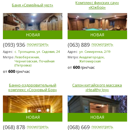
Комплекс финских саун
Баня «Семейный уют»
«Южбор»
НОВАЯ
НОВАЯ
(093) 936-7869
(063) 889-6200
Адрес:
с. Троещина, ул. Садовая, 24
Адрес:
ул. Симиренка, 2/19
Метро:
Левобережная,
Метро:
Академгородок,
Черниговская, Почайная
Житомирская
(Петровка)
600
от
грн/час
600
от
грн/час
Банно-оздоровительный
Салон китайского массажа
комплекс «Сосновый Бор»
«Healthy Joy»
НОВАЯ
НОВАЯ
(068) 878-5953
(068) 669-7071