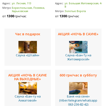
Адрес:
ул. Лесная, 113
Адрес:
ул. Большая Житомирская, 4-
В
Метро:
Бориспольская, Позняки,
Харьковская
Метро:
Золотые Ворота
1300
1300
от
грн/час
от
грн/час
Час в подарок
АКЦИЯ «НОЧЬ В САУНЕ»
Сауна «Штайн»
Сауна «Бан-Ту на
Житомирской»
АКЦИЯ «НОЧЬ В САУНЕ
600 грн/час в субботу
НА ВЫХОДНЫЕ»
Сауна «Бан-ту на
Баня «на сене»
Ахматовой»
(Viber/telegram/whatsapp
063-236-82-42)