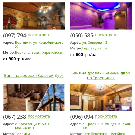
(097) 794-2303
(050) 585-1371
Адрес:
Бортничи, ул. Коцюбинского,
Адрес:
ул. Северная, 3
22
Метро:
Героев Днепра
Метро:
Бориспольская, Харьковская
600
от
грн/час
900
от
грн/час
Баня на дровах «Банный двор
Баня на дровах «Золотой Дуб»
на Троещине»
(067) 238-8080
(096) 094-5294
Адрес:
с. Крюковщина, ул. Г.
Адрес:
с. Троещина, ул. Деснянская,
Мальцева,1
18а
Метро:
Теремки
Метро:
Левобережная, Почайная