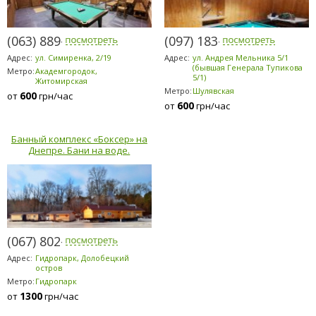
(063) 889-6200
(097) 183-9184
Адрес:
ул. Симиренка, 2/19
Адрес:
ул. Андрея Мельника 5/1
(бывшая Генерала Тупикова
Метро:
Академгородок,
5/1)
Житомирская
Метро:
Шулявская
600
от
грн/час
600
от
грн/час
Банный комплекс «Боксер» на
Днепре. Бани на воде.
(067) 802-6898
Адрес:
Гидропарк, Долобецкий
остров
Метро:
Гидропарк
1300
от
грн/час