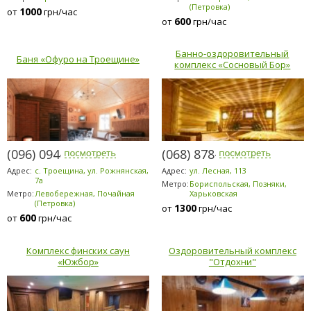
(Петровка)
1000
от
грн/час
600
от
грн/час
Банно-оздоровительный
Баня «Офуро на Троещине»
комплекс «Сосновый Бор»
(096) 094-5294
(068) 878-5953
Адрес:
с. Троещина, ул. Рожнянская,
Адрес:
ул. Лесная, 113
7а
Метро:
Бориспольская, Позняки,
Метро:
Левобережная, Почайная
Харьковская
(Петровка)
1300
от
грн/час
600
от
грн/час
Комплекс финских саун
Оздоровительный комплекс
«Южбор»
"Отдохни"