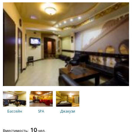
Бассейн
SPA
Джакузи
10
Вместимость:
чел.