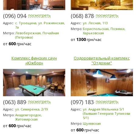
(096) 094-5294
(068) 878-5953
Адрес:
с. Троещина, ул. Рожнянская,
Адрес:
ул. Лесная, 113
7а
Метро:
Бориспольская, Позняки,
Метро:
Левобережная, Почайная
Харьковская
(Петровка)
1300
от
грн/час
600
от
грн/час
Комплекс финских саун
Оздоровительный комплекс
«Южбор»
"Отдохни"
(063) 889-6200
(097) 183-9184
Адрес:
ул. Симиренка, 2/19
Адрес:
ул. Андрея Мельника 5/1
(бывшая Генерала Тупикова
Метро:
Академгородок,
5/1)
Житомирская
Метро:
Шулявская
600
от
грн/час
600
от
грн/час