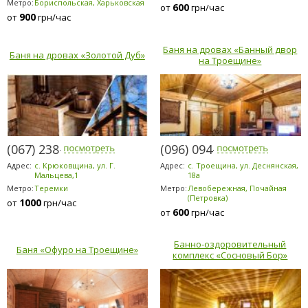
Метро:
Бориспольская, Харьковская
600
от
грн/час
900
от
грн/час
Баня на дровах «Банный двор
Баня на дровах «Золотой Дуб»
на Троещине»
(067) 238-8080
(096) 094-5294
Адрес:
с. Крюковщина, ул. Г.
Адрес:
с. Троещина, ул. Деснянская,
Мальцева,1
18а
Метро:
Теремки
Метро:
Левобережная, Почайная
(Петровка)
1000
от
грн/час
600
от
грн/час
Банно-оздоровительный
Баня «Офуро на Троещине»
комплекс «Сосновый Бор»