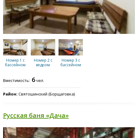
Номер 1 с
Номер 2 с
Номер 3 с
бассейном
ведром
бассейном
водопадом
6
Вместимость:
чел.
Район:
Святошинский (Борщаговка)
Русская баня «Дача»