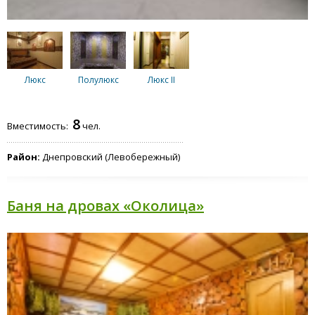
Люкс
Полулюкс
Люкс II
8
Вместимость:
чел.
Район:
Днепровский (Левобережный)
Баня на дровах «Околица»