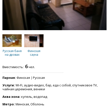
Русская баня
Финская
на дровах
сауна
6
Вместимость:
чел.
Парная:
Финская
Русская
Услуги:
Wi-Fi, аудио-видео, бар, еда с собой, спутниковое TV,
чайная церемония, веники
Аква зона:
купель, водопад
Метро:
Минская, Оболонь