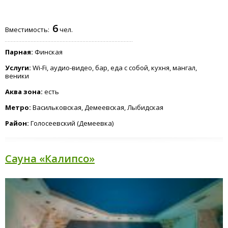
6
Вместимость:
чел.
Парная:
Финская
Услуги:
Wi-Fi, аудио-видео, бар, еда с собой, кухня, мангал,
веники
Аква зона:
есть
Метро:
Васильковская, Демеевская, Лыбидская
Район:
Голосеевский (Демеевка)
Сауна «Калипсо»