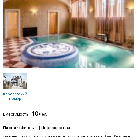
Королевский
номер
10
Вместимость:
чел.
Парная:
Финская
Инфракрасная
Услуги:
SMART TV, SPA-терапия, Wi-Fi, аудио-видео, бар, бильярд,