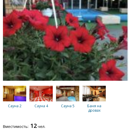
Сауна 2
Сауна 4
Сауна 5
Баня на
дровах
12
Вместимость:
чел.