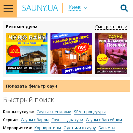
Киев
toggle
navigation
Рекомендуем
Смотреть все >
Показать фильтр саун
Быстрый поиск
Банные услуги:
Сауны с вениками
SPA - процедуры
Массаж в сауне
Пропарки в сауне
Сервис:
Сауны с баром
Сауны с джакузи
Сауны с бассейном
Сауна со своей едой
Сауны с бильярдом
Мероприятия:
Корпоративы
С детьми в сауну
Банкеты