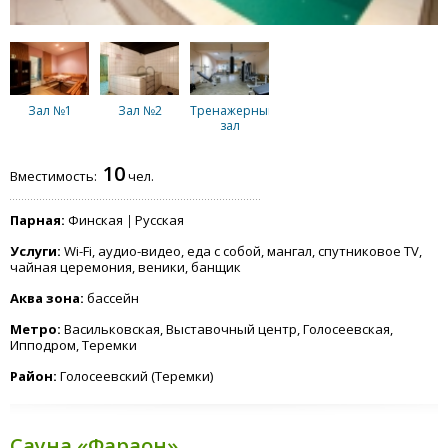
Зал №1
Зал №2
Тренажерный
зал
10
Вместимость:
чел.
Парная:
Финская
Русская
Услуги:
Wi-Fi, аудио-видео, еда с собой, мангал, спутниковое TV,
чайная церемония, веники, банщик
Аква зона:
бассейн
Метро:
Васильковская, Выставочный центр, Голосеевская,
Ипподром, Теремки
Район:
Голосеевский (Теремки)
Сауна «Фараон»