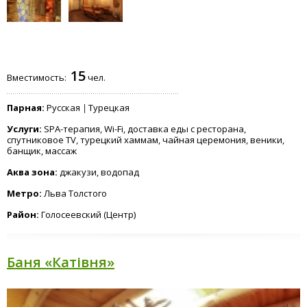
15
Вместимость:
чел.
Парная:
Русская
Турецкая
Услуги:
SPA-терапия, Wi-Fi, доставка еды с ресторана,
спутниковое TV, турецкий хаммам, чайная церемония, веники,
банщик, массаж
Аква зона:
джакузи, водопад
Метро:
Льва Толстого
Район:
Голосеевский (Центр)
Баня «Катівня»