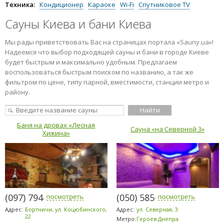
Сауны с рестораном
Техника:
Кондиционер
Караоке
Wi-Fi
Спутниковое TV
Сауны Киева и бани Киева
Мы рады приветствовать Вас на страницах портала «Sauny.ua»!
Надеемся что выбор подходящей сауны и бани в городе Киеве
будет быстрым и максимально удобным. Предлагаем
воспользоваться быстрым поиском по названию, а так же
фильтром по цене, типу парной, вместимости, станции метро и
району.
Баня на дровах «Лесная
Сауна «на Северной 3»
Хижина»
(097) 794-2303
(050) 585-1371
Адрес:
Бортничи, ул. Коцюбинского,
Адрес:
ул. Северная, 3
22
Метро:
Героев Днепра