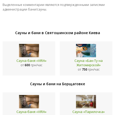
Выделенные комментарии являются подтвержденными записями
администрации бани/сауны.
Сауны и бани в Святошинском районе Киева
Сауна-баня «VIRA»
Сауна «Бан-Ту на
Житомирской»
от
600
грн/час
от
750
грн/час
Сауны и бани на Борщаговке
Сауна-баня «VIRA»
Сауна «Парилочка»