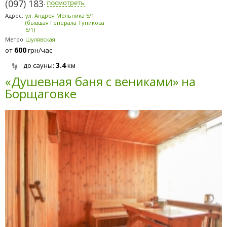
(097) 183-9184
Адрес:
ул. Андрея Мельника 5/1
(бывшая Генерала Тупикова
5/1)
Метро:
Шулявская
600
от
грн/час
3.4
до сауны:
км
«Душевная баня с вениками» на
Борщаговке