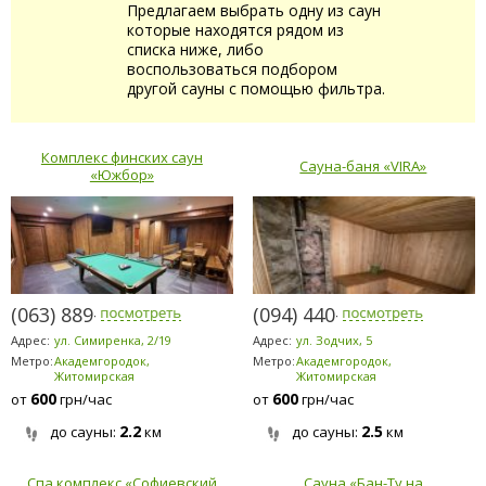
Предлагаем выбрать одну из саун
которые находятся рядом из
списка ниже, либо
воспользоваться подбором
другой сауны с помощью фильтра.
Комплекс финских саун
Сауна-баня «VIRA»
«Южбор»
(063) 889-6200
(094) 440-0225
Адрес:
ул. Симиренка, 2/19
Адрес:
ул. Зодчих, 5
Метро:
Академгородок,
Метро:
Академгородок,
Житомирская
Житомирская
600
600
от
грн/час
от
грн/час
2.2
2.5
до сауны:
км
до сауны:
км
Спа комплекс «Софиевский
Сауна «Бан-Ту на