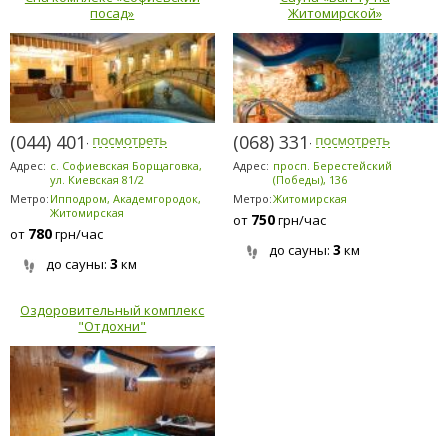
посад»
Житомирской»
(044) 401-6480
(068) 331-4141
Адрес:
с. Софиевская Борщаговка,
Адрес:
просп. Берестейский
ул. Киевская 81/2
(Победы), 136
Метро:
Ипподром, Академгородок,
Метро:
Житомирская
Житомирская
750
от
грн/час
780
от
грн/час
3
до сауны:
км
3
до сауны:
км
Оздоровительный комплекс
"Отдохни"