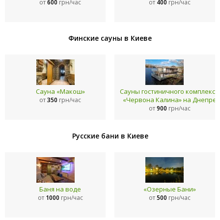
от
600
грн/час
от
400
грн/час
Финские сауны в Киеве
Сауна «Макош»
Сауны гостиничного комплекса
«Червона Калина» на Днепре
от
350
грн/час
от
900
грн/час
Русские бани в Киеве
Баня на воде
«Озерные Бани»
от
1000
грн/час
от
500
грн/час