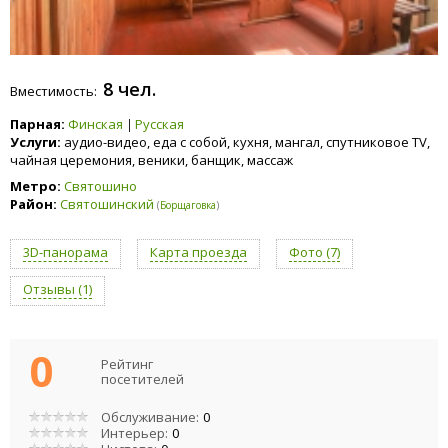
8 чел.
Вместимость:
Парная:
Финская
Русская
Услуги:
аудио-видео, еда с собой, кухня, мангал, спутниковое TV,
чайная церемония, веники, банщик, массаж
Метро:
Святошино
Район:
Святошинский
(
Борщаговка
)
3D-панорама
Карта проезда
Фото (7)
Отзывы (1)
0
Рейтинг
посетителей
Обслуживание:
0
Интерьер:
0