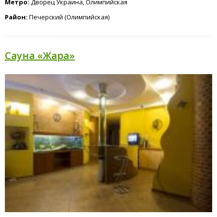
Метро:
Дворец Украина, Олимпийская
Район:
Печерский (Олимпийская)
Сауна «Жара»