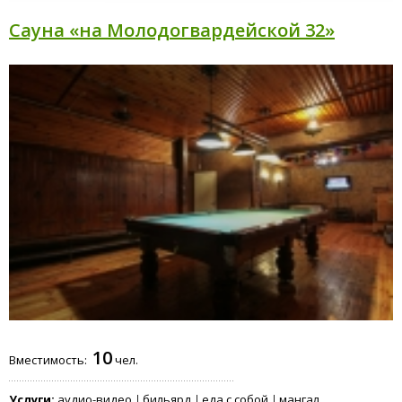
Сауна «на Молодогвардейской 32»
10
Вместимость:
чел.
Услуги:
аудио-видео
бильярд
еда с собой
мангал