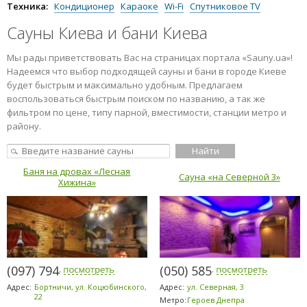
Сауны с рестораном
Техника:
Кондиционер
Караоке
Wi-Fi
Спутниковое TV
Сауны Киева и бани Киева
Мы рады приветствовать Вас на страницах портала «Sauny.ua»!
Надеемся что выбор подходящей сауны и бани в городе Киеве
будет быстрым и максимально удобным. Предлагаем
воспользоваться быстрым поиском по названию, а так же
фильтром по цене, типу парной, вместимости, станции метро и
району.
Баня на дровах «Лесная
Сауна «на Северной 3»
Хижина»
(097) 794-2303
(050) 585-1371
Адрес:
Бортничи, ул. Коцюбинского,
Адрес:
ул. Северная, 3
22
Метро:
Героев Днепра