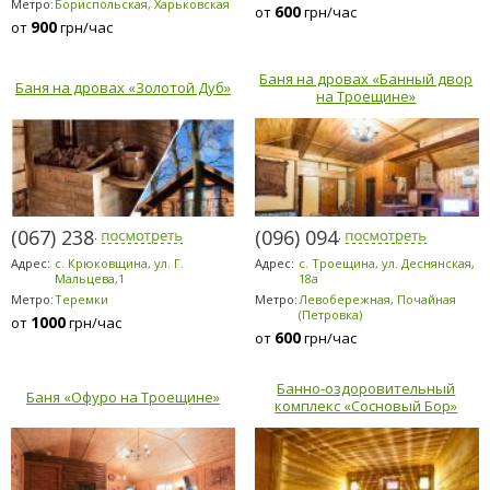
Метро:
Бориспольская, Харьковская
600
от
грн/час
900
от
грн/час
Баня на дровах «Банный двор
Баня на дровах «Золотой Дуб»
на Троещине»
(067) 238-8080
(096) 094-5294
Адрес:
с. Крюковщина, ул. Г.
Адрес:
с. Троещина, ул. Деснянская,
Мальцева,1
18а
Метро:
Теремки
Метро:
Левобережная, Почайная
(Петровка)
1000
от
грн/час
600
от
грн/час
Банно-оздоровительный
Баня «Офуро на Троещине»
комплекс «Сосновый Бор»