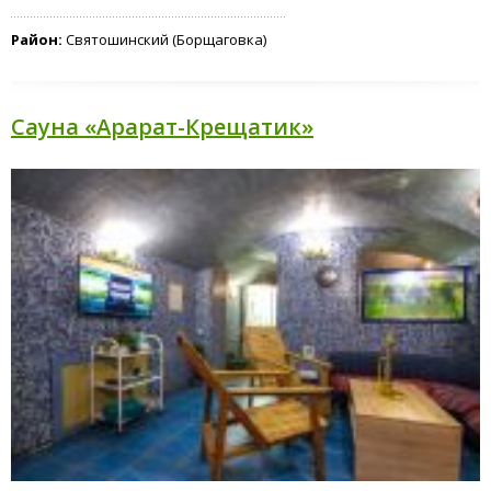
Стандарт
Отель
Район:
Святошинский (Борщаговка)
"Манго"
Сауна «Арарат-Крещатик»