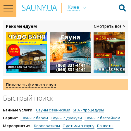
Киев
toggle
navigation
Рекомендуем
Смотреть все >
Показать фильтр саун
Быстрый поиск
Банные услуги:
Сауны с вениками
SPA - процедуры
Массаж в сауне
Пропарки в сауне
Сервис:
Сауны с баром
Сауны с джакузи
Сауны с бассейном
Сауна со своей едой
Сауны с бильярдом
Мероприятия:
Корпоративы
С детьми в сауну
Банкеты