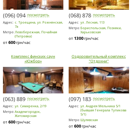
(096) 094-5294
(068) 878-5953
Адрес:
с. Троещина, ул. Рожнянская,
Адрес:
ул. Лесная, 113
7а
Метро:
Бориспольская, Позняки,
Метро:
Левобережная, Почайная
Харьковская
(Петровка)
1300
от
грн/час
600
от
грн/час
Комплекс финских саун
Оздоровительный комплекс
«Южбор»
"Отдохни"
(063) 889-6200
(097) 183-9184
Адрес:
ул. Симиренка, 2/19
Адрес:
ул. Андрея Мельника 5/1
(бывшая Генерала Тупикова
Метро:
Академгородок,
5/1)
Житомирская
Метро:
Шулявская
600
от
грн/час
600
от
грн/час