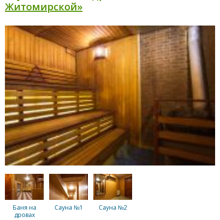
Житомирской»
Баня на
Сауна №1
Сауна №2
дровах