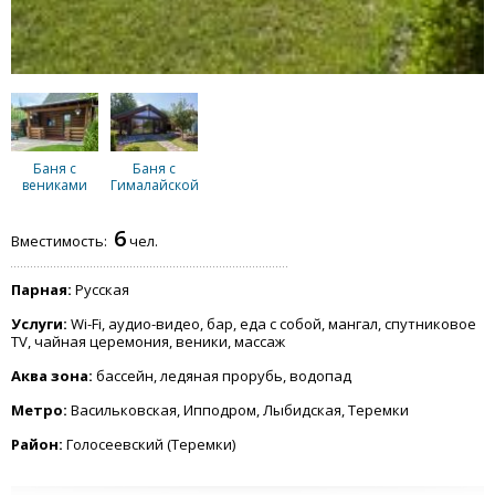
Баня с
Баня с
вениками
Гималайской
солью
6
Вместимость:
чел.
Парная:
Русская
Услуги:
Wi-Fi, аудио-видео, бар, еда с собой, мангал, спутниковое
TV, чайная церемония, веники, массаж
Аква зона:
бассейн, ледяная прорубь, водопад
Метро:
Васильковская, Ипподром, Лыбидская, Теремки
Район:
Голосеевский (Теремки)