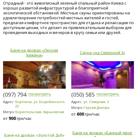
Отрадный - это живописный зеленый спальный район Киева с
хорошо развитой инфраструктурой и благоприятной
экологической обстановкой. Местные сауны ориентированы на
удовлетворение потребностей местных жителей и гостей,
предлагая комфортное пространство для отдыха и релаксации по
доступным ценам, что делает их привлекательным выбором для
проведения выходных и вечеров в кругу семьи или друзей.
Баня на дровах «Лесная
Сауна «на Северной 3»
Хижина»
(097) 794-2303
(050) 585-1371
Адрес:
Бортничи, ул. Коцюбинского,
Адрес:
ул. Северная, 3
22
Метро:
Героев Днепра
Метро:
Бориспольская, Харьковская
600
от
грн/час
900
от
грн/час
Баня на дровах «Банный двор
Баня на дровах «Золотой Дуб»