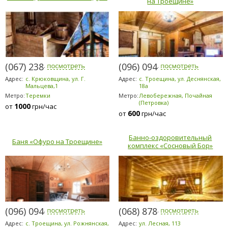
на Троещине»
(067) 238-8080
(096) 094-5294
Адрес:
с. Крюковщина, ул. Г.
Адрес:
с. Троещина, ул. Деснянская,
Мальцева,1
18а
Метро:
Теремки
Метро:
Левобережная, Почайная
(Петровка)
1000
от
грн/час
600
от
грн/час
Банно-оздоровительный
Баня «Офуро на Троещине»
комплекс «Сосновый Бор»
(096) 094-5294
(068) 878-5953
Адрес:
с. Троещина, ул. Рожнянская,
Адрес:
ул. Лесная, 113