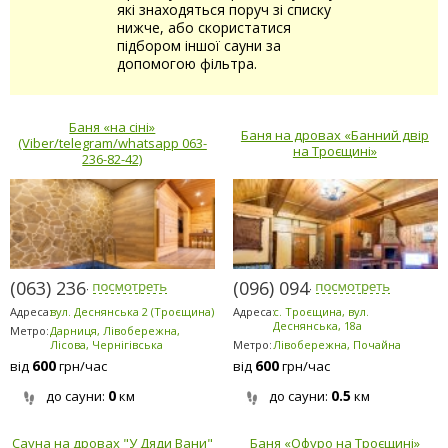
які знаходяться поруч зі списку
нижче, або скористатися
підбором іншої сауни за
допомогою фільтра.
Баня «на сіні»
Баня на дровах «Банний двір
(Viber/telegram/whatsapp 063-
на Троєщині»
236-82-42)
(063) 236-8242
(096) 094-5294
Адреса:
вул. Деснянська 2 (Троєщина)
Адреса:
с. Троєщина, вул.
Деснянська, 18а
Метро:
Дарниця, Лівобережна,
Лісова, Чернігівська
Метро:
Лівобережна, Почайна
600
600
від
грн/час
від
грн/час
0
0.5
до сауни:
км
до сауни:
км
Сауна на дровах "У Дяди Вани"
Баня «Офуро на Троєщині»