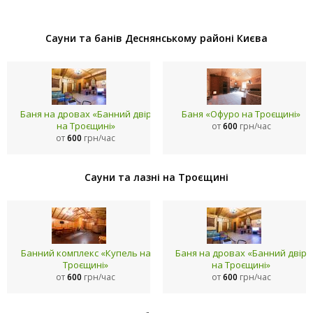
Сауни та банів Деснянському районі Києва
Баня на дровах «Банний двір
Баня «Офуро на Троєщині»
на Троєщині»
от
600
грн/час
от
600
грн/час
Сауни та лазні на Троєщині
Банний комплекс «Купель на
Баня на дровах «Банний двір
Троєщині»
на Троєщині»
от
600
грн/час
от
600
грн/час