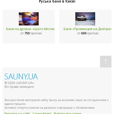
Руська баня в Києві
Баня на дровах «Шато Містик»
Баня «Провинция на Днепре»
от
750
грн/час
от
600
грн/час
© 2026 «SAUNY.UA»
Всі права захищені.
Використання матеріалів сайту Sauny.ua можливе лише за погодженням з
адміністрацією.
Активне гіперпосилання на джерело інформації є обов’язковим.
Реклама на сайті
Сауни Києва
Відгуки про сауни