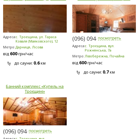
Адреса:
с. Троещина, ул. Тараса
(096) 094-5294
Коваля (Маяковского), 12
Адреса:
с. Троєщина, вул.
Метро:
Дарниця, Лісова
Рожнянська, 7а
600
від
грн/час
Метро:
Лівобережна, Почайна
600
0.6
від
грн/час
до сауни:
км
0.7
до сауни:
км
Банний комплекс «Купель на
Троєщині»
(096) 094-5294
Адреса:
с. Троєщина, вул.