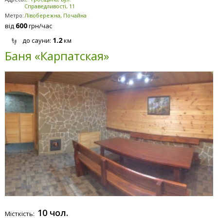
Справедливості, 11
Метро:
Лівобережна, Почайна
600
від
грн/час
1.2
до сауни:
км
Баня «Карпатская»
10 чол.
Місткість: