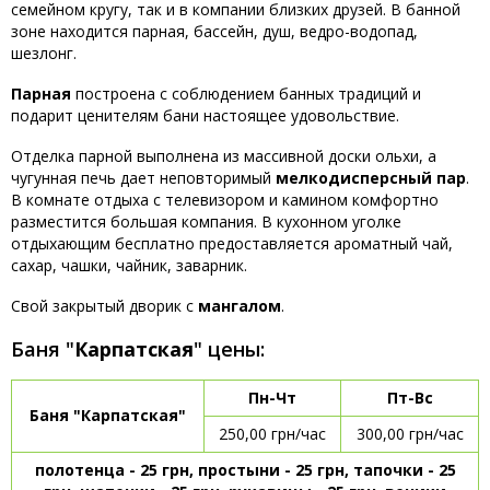
семейном кругу, так и в компании близких друзей. В банной
зоне находится парная, бассейн, душ, ведро-водопад,
шезлонг.
Парная
построена с соблюдением банных традиций и
подарит ценителям бани настоящее удовольствие.
Отделка парной выполнена из массивной доски ольхи, а
чугунная печь дает неповторимый
мелкодисперсный пар
.
В комнате отдыха с телевизором и камином комфортно
разместится большая компания. В кухонном уголке
отдыхающим бесплатно предоставляется ароматный чай,
сахар, чашки, чайник, заварник.
Свой закрытый дворик с
мангалом
.
Баня "
Карпатская
" цены:
Пн-Чт
Пт-Вс
Баня "Карпатская"
250,00 грн/час
300,00 грн/час
полотенца - 25 грн, простыни - 25 грн, тапочки - 25