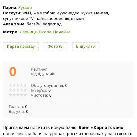
Парна:
Руська
Послуги:
Wi-Fi, їжа з собою, аудіо-відео, кухня, мангал,
супутникове TV, чайна церемонія, віники
Аква зона:
басейн, водоспад
Метро:
Дарниця
,
Лісова
,
Почайна
Карта проїзду
Фото (8)
Відгуки (0)
0
Рейтинг
відвідувачів
Обслуговування:
0
Інтер’єр:
0
Чистота:
0
Голосів:
0
Відгуків:
0
Приглашаем посетить новую баню.
Баня «Карпатская»
-
новая чистая баня на дровах, рассчитанная как для отдыха в