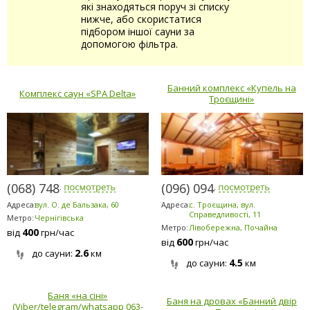
які знаходяться поруч зі списку
нижче, або скористатися
підбором іншої сауни за
допомогою фільтра.
Банний комплекс «Купель на
Комплекс саун «SPA Delta»
Троєщині»
(068) 748-5868
(096) 094-5294
Адреса:
вул. О. де Бальзака, 60
Адреса:
с. Троєщина, вул.
Справедливості, 11
Метро:
Чернігівська
Метро:
Лівобережна, Почайна
400
від
грн/час
600
від
грн/час
2.6
до сауни:
км
4.5
до сауни:
км
Баня «на сіні»
Баня на дровах «Банний двір
(Viber/telegram/whatsapp 063-