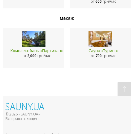
от
600
грн/час
масаж
Комплекс бань «Партизан»
Сауна «Турист»
от
2,000
грн/час
от
700
грн/час
© 2026 «SAUNY.UA»
Всі права захищені.