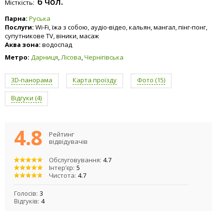
6 чол.
Місткість:
Парна:
Руська
Послуги:
Wi-Fi, їжа з собою, аудіо-відео, кальян, мангал, пінг-понг,
супутникове TV, віники, масаж
Аква зона:
водоспад
Метро:
Дарниця
,
Лісова
,
Чернігівська
3D-панорама
Карта проїзду
Фото (15)
Відгуки (4)
4.8
Рейтинг
відвідувачів
Обслуговування:
4.7
Інтер’єр:
5
Чистота:
4.7
Голосів:
3
Відгуків:
4