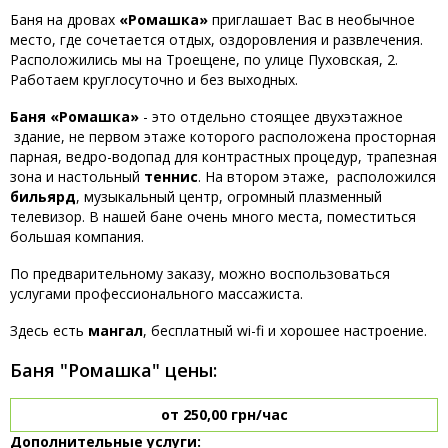
Баня на дровах
«Ромашка»
приглашает Вас в необычное
место, где сочетается отдых, оздоровления и развлечения.
Расположились мы на Троещене, по улице Пуховская, 2.
Работаем круглосуточно и без выходных.
Баня «Ромашка»
- это отдельно стоящее двухэтажное
здание, не первом этаже которого расположена просторная
парная, ведро-водопад для контрастных процедур, трапезная
зона и настольный
теннис
. На втором этаже, расположился
бильярд
, музыкальный центр, огромный плазменный
телевизор. В нашей бане очень много места, поместиться
большая компания.
По предварительному заказу, можно воспользоваться
услугами профессионального массажиста.
Здесь есть
мангал
, бесплатный wi-fi и хорошее настроение.
Баня "Ромашка" цены:
от 250,00 грн/час
Дополнительные услуги: