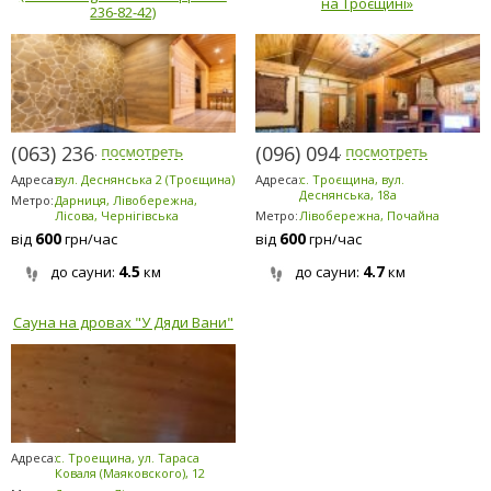
на Троєщині»
236-82-42)
(063) 236-8242
(096) 094-5294
Адреса:
вул. Деснянська 2 (Троєщина)
Адреса:
с. Троєщина, вул.
Деснянська, 18а
Метро:
Дарниця, Лівобережна,
Лісова, Чернігівська
Метро:
Лівобережна, Почайна
600
600
від
грн/час
від
грн/час
4.5
4.7
до сауни:
км
до сауни:
км
Сауна на дровах "У Дяди Вани"
Адреса:
с. Троещина, ул. Тараса
Коваля (Маяковского), 12