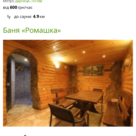
Метро:
Дарниця, Лісова
600
від
грн/час
4.9
до сауни:
км
Баня «Ромашка»