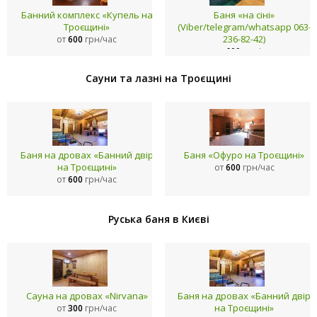
Банний комплекс «Купель на
Баня «на сіні»
Троєщині»
(Viber/telegram/whatsapp 063-
236-82-42)
от
600
грн/час
от
600
грн/час
Сауни та лазні на Троєщині
Баня на дровах «Банний двір
Баня «Офуро на Троєщині»
на Троєщині»
от
600
грн/час
от
600
грн/час
Руська баня в Києві
Сауна на дровах «Nirvana»
Баня на дровах «Банний двір
на Троєщині»
от
300
грн/час