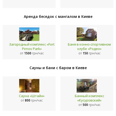
Аренда беседок с мангалом в Киеве
Загородный комплекс «Fort
Баня в конно-спортивном
Pirnov Park»
клубе «Родео»
от
1500
грн/час
от
150
грн/час
Сауны и бани с баром в Киеве
Сауна «Штайн»
Банный комплекс
«Кусуровский»
от
800
грн/час
от
500
грн/час