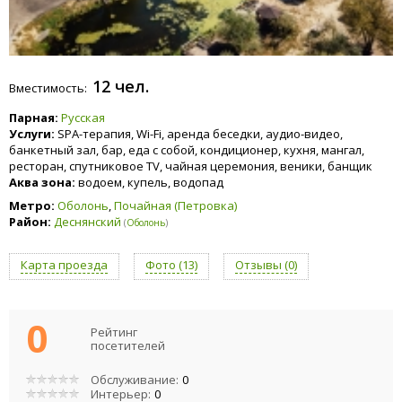
12 чел.
Вместимость:
Парная:
Русская
Услуги:
SPA-терапия, Wi-Fi, аренда беседки, аудио-видео,
банкетный зал, бар, еда с собой, кондиционер, кухня, мангал,
ресторан, спутниковое TV, чайная церемония, веники, банщик
Аква зона:
водоем, купель, водопад
Метро:
Оболонь
,
Почайная (Петровка)
Район:
Деснянский
(
Оболонь
)
Карта проезда
Фото (13)
Отзывы (0)
0
Рейтинг
посетителей
Обслуживание:
0
Интерьер:
0