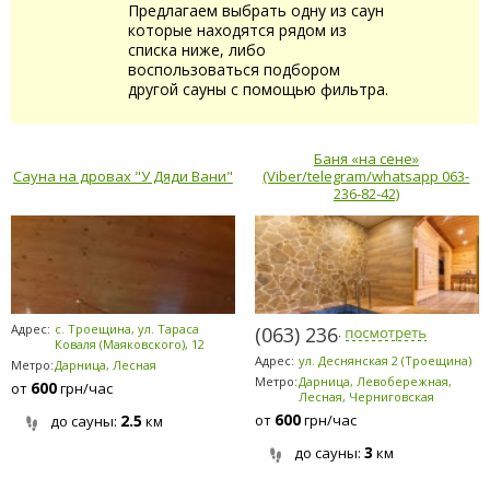
Предлагаем выбрать одну из саун
которые находятся рядом из
списка ниже, либо
воспользоваться подбором
другой сауны с помощью фильтра.
Баня «на сене»
Сауна на дровах "У Дяди Вани"
(Viber/telegram/whatsapp 063-
236-82-42)
Адрес:
с. Троещина, ул. Тараса
(063) 236-8242
Коваля (Маяковского), 12
Адрес:
ул. Деснянская 2 (Троещина)
Метро:
Дарница, Лесная
Метро:
Дарница, Левобережная,
600
от
грн/час
Лесная, Черниговская
600
2.5
от
грн/час
до сауны:
км
3
до сауны:
км