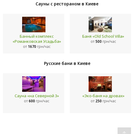
Cауны с рестораном в Киеве
Банный комплекс
Баня «Old School Villa»
«Романковская Усадьба»
от
500
грн/час
от
1670
грн/час
Русские бани в Киеве
Сауна «на Северной 3»
«Эко-баня на дровах»
от
600
грн/час
от
250
грн/час