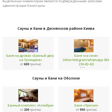
Выделенные комментарии являются подтвержденными записями
администрации бани/сауны.
Сауны и бани в Деснянском районе Киева
Баня на дровах «Банный двор
Баня «на сене»
на Троещине»
(Viber/telegram/whatsapp 063-
236-82-42)
от
600
грн/час
от
600
грн/час
Сауны и бани на Оболони
Банный комплекс «Колибри»
Баня «Причал»
от
200
грн/час
от
900
грн/час