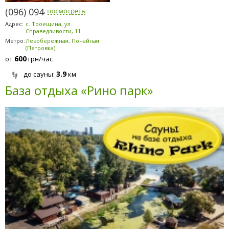
(096) 094-5294
Адрес:
с. Троещина, ул.
Справедливости, 11
Метро:
Левобережная, Почайная
(Петровка)
600
от
грн/час
3.9
до сауны:
км
База отдыха «Рино парк»