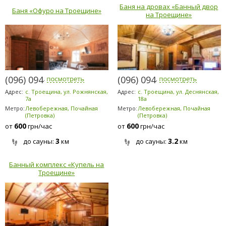
Баня на дровах «Банный двор
Баня «Офуро на Троещине»
на Троещине»
(096) 094-5294
(096) 094-5294
Адрес:
с. Троещина, ул. Рожнянская,
Адрес:
с. Троещина, ул. Деснянская,
7а
18а
Метро:
Левобережная, Почайная
Метро:
Левобережная, Почайная
(Петровка)
(Петровка)
600
600
от
грн/час
от
грн/час
3
3.2
до сауны:
км
до сауны:
км
Банный комплекс «Купель на
Троещине»