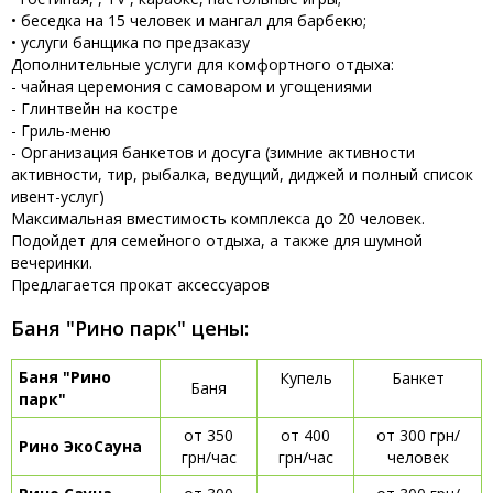
• беседка на 15 человек и мангал для барбекю;
• услуги банщика по предзаказу
Дополнительные услуги для комфортного отдыха:
- чайная церемония с самоваром и угощениями
- Глинтвейн на костре
- Гриль-меню
- Организация банкетов и досуга (зимние активности
активности, тир, рыбалка, ведущий, диджей и полный список
ивент-услуг)
Максимальная вместимость комплекса до 20 человек.
Подойдет для семейного отдыха, а также для шумной
вечеринки.
Предлагается прокат аксессуаров
Баня "Рино парк" цены:
Баня "Рино
Купель
Банкет
Баня
парк"
от 350
от 400
от 300 грн/
Рино ЭкоСауна
грн/час
грн/час
человек