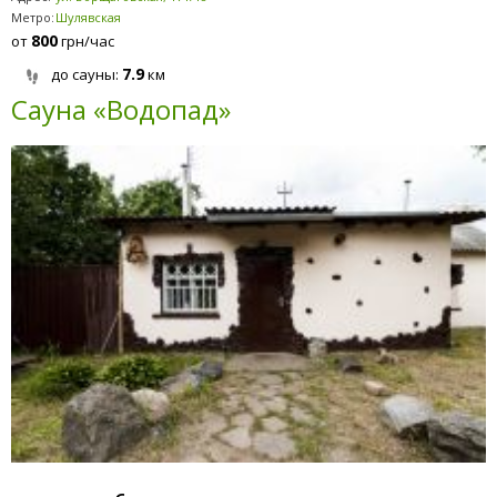
Метро:
Шулявская
800
от
грн/час
7.9
до сауны:
км
Сауна «Водопад»