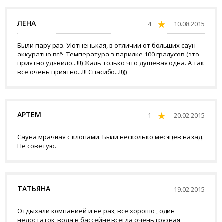
ЛЕНА
4
10.08.2015
Были пару раз. Уютненькая, в отличии от больших саун
аккуратно всё. Температура в парилке 100 градусов (это
приятно удавило...!!!) Жаль только что душевая одна. А так
всё очень приятно...!!! Спасибо...!!)))
АРТЕМ
1
20.02.2015
Сауна мрачная с клопами. Были несколько месяцев назад.
Не советую.
ТАТЬЯНА
19.02.2015
Отдыхали компанией и не раз, все хорошо , один
недостаток, вода в бассейне всегда очень грязная,