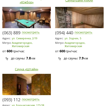
Сауна-баня «VIRA»
«Южбор»
(063) 889-6200
(094) 440-0225
Адрес:
ул. Симиренка, 2/19
Адрес:
ул. Зодчих, 5
Метро:
Академгородок,
Метро:
Академгородок,
Житомирская
Житомирская
600
600
от
грн/час
от
грн/час
7.8
7.9
до сауны:
км
до сауны:
км
Сауна «Штайн»
(093) 112-1123
Адрес:
ул. Борщаговская, 171/18