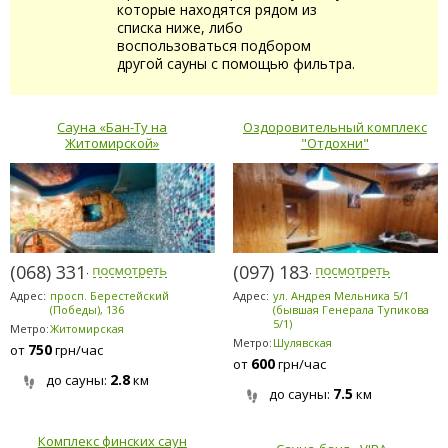
которые находятся рядом из
списка ниже, либо
воспользоваться подбором
другой сауны с помощью фильтра.
Сауна «Бан-Ту на
Оздоровительный комплекс
Житомирской»
"Отдохни"
(068) 331-4141
(097) 183-9184
Адрес:
просп. Берестейский
Адрес:
ул. Андрея Мельника 5/1
(Победы), 136
(бывшая Генерала Тупикова
5/1)
Метро:
Житомирская
Метро:
Шулявская
750
от
грн/час
600
от
грн/час
2.8
до сауны:
км
7.5
до сауны:
км
Комплекс финских саун