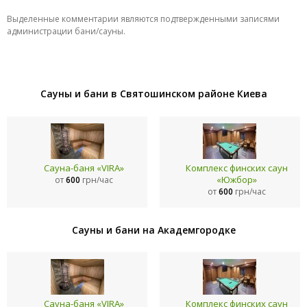
Выделенные комментарии являются подтвержденными записями
администрации бани/сауны.
Сауны и бани в Святошинском районе Киева
Сауна-баня «VIRA»
Комплекс финских саун
«Южбор»
от
600
грн/час
от
600
грн/час
Сауны и бани на Академгородке
Сауна-баня «VIRA»
Комплекс финских саун